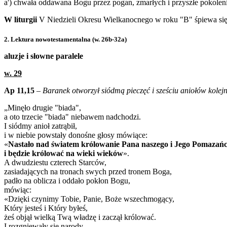
a') chwała oddawana Bogu przez pogan, zmarłych i przyszłe pokoleni
W liturgii
V Niedzieli Okresu Wielkanocnego w roku "B" śpiewa się ja
2. Lektura nowotestamentalna (w. 26b-32a)
aluzje i słowne paralele
w. 29
Ap 11,15
–
Baranek otworzył siódmą pieczęć i sześciu aniołów kolejn
„Minęło drugie "biada",
a oto trzecie "biada" niebawem nadchodzi.
I siódmy anioł zatrąbił,
i w niebie powstały donośne głosy mówiące:
«
Nastało nad światem królowanie Pana naszego i Jego Pomazań
i będzie królować na wieki wieków
».
A dwudziestu czterech Starców,
zasiadających na tronach swych przed tronem Boga,
padło na oblicza i oddało pokłon Bogu,
mówiąc:
«Dzięki czynimy Tobie, Panie, Boże wszechmogący,
Który jesteś i Który byłeś,
żeś objął wielką Twą władzę i zaczął królować.
I rozgniewały się narody,