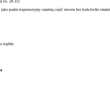
a (w. 28-31)
ko psalm responsoryjny ostatnią część utworu bez końcówlki ostatnieg
o trąbiło.
ca