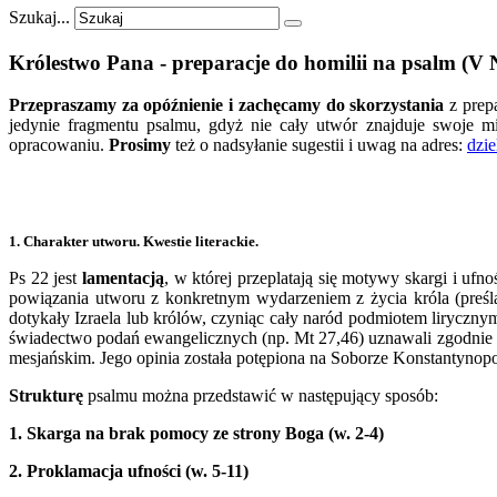
Szukaj...
Królestwo
Pana
-
preparacje
do
homilii
na
psalm
(V
Przepraszamy za opóźnienie i zachęcamy do skorzystania
z prep
jedynie fragmentu psalmu, gdyż nie cały utwór znajduje swoje mi
opracowaniu.
Prosimy
też o nadsyłanie sugestii i uwag na adres:
dzie
1. Charakter utworu. Kwestie literackie.
Ps 22 jest
lamentacją
, w której przeplatają się motywy skargi i uf
powiązania utworu z konkretnym wydarzeniem z życia króla (preśla
dotykały Izraela lub królów, czyniąc cały naród podmiotem lirycznym
świadectwo podań ewangelicznych (np. Mt 27,46) uznawali zgodnie me
mesjańskim. Jego opinia została potępiona na Soborze Konstantynopol
Strukturę
psalmu można przedstawić w następujący sposób:
1.
Skarga na brak pomocy ze strony Boga (w. 2-4)
2.
Proklamacja ufności (w. 5-11)