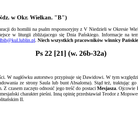
Ndz.
w
Okr.
Wielkan.
"B")
aracji do homilii na psalm responsoryjny z V Niedzieli w Okresie W
ejsce w liturgii zbliżajacego się Dnia Pańskiego. Informacje na 
lbib@kul.lublin.pl
.
Niech wszystkich pracowników winnicy Pańskie
Ps 22 [21] (w. 26b-32a)
ności. W nagłówku autorstwo przypisuje się Dawidowi. W tym względzie
dowania ze strony Saula lub bunt Absaloma). Stąd też, traktując go
. Z czasem zaczęto odnosić jego treść do postaci
Mesjasza
. Ojcowie 
sjański charakter pieśni. Inną opinię przedstawiał Teodor z Mopswes
itańskim II.