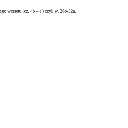
o wersetu (cz. 4b – a') czyli w. 26b-32a.