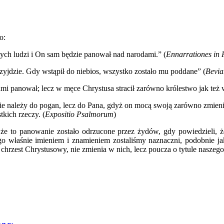
o:
ych ludzi i On sam będzie panował nad narodami.” (
Ennarrationes in
zyjdzie. Gdy wstąpił do niebios, wszystko zostało mu poddane” (
Bevia
mi panował; lecz w męce Chrystusa stracił zarówno królestwo jak też 
e należy do pogan, lecz do Pana, gdyż on mocą swoją zarówno zmienia 
kich rzeczy. (
Expositio Psalmorum
)
 że to panowanie zostało odrzucone przez żydów, gdy powiedzieli, że
o właśnie imieniem i znamieniem zostaliśmy naznaczni, podobnie jak 
 chrzest Chrystusowy, nie zmienia w nich, lecz poucza o tytule naszego