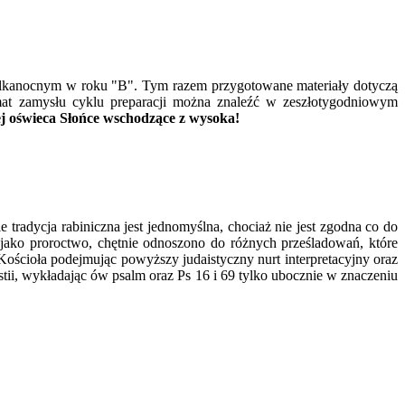
ielkanocnym w roku "B". Tym razem przygotowane materiały dotyczą
temat zamysłu cyklu preparacji można znaleźć w zeszłotygodniowym
j oświeca Słońce wschodzące z wysoka!
 tradycja rabiniczna jest jednomyślna, chociaż nie jest zgodna co do
 jako proroctwo, chętnie odnoszono do różnych prześladowań, które
Kościoła podejmując powyższy judaistyczny nurt interpretacyjny oraz
tii, wykładając ów psalm oraz Ps 16 i 69 tylko ubocznie w znaczeniu