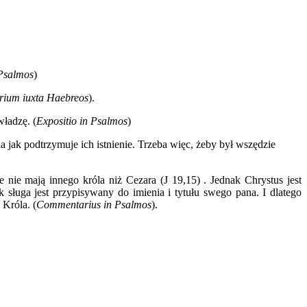
 Psalmos
)
rium iuxta Haebreos
).
władzę. (
Expositio in Psalmos
)
jak podtrzymuje ich istnienie. Trzeba więc, żeby był wszędzie
 nie mają innego króla niż Cezara (J 19,15) . Jednak Chrystus jest
sługa jest przypisywany do imienia i tytułu swego pana. I dlatego
 Króla. (
Commentarius in Psalmos
).