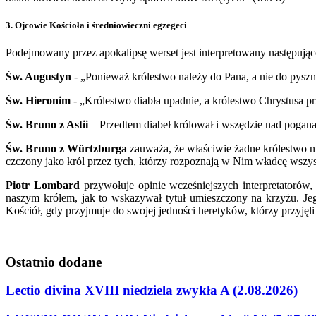
3. Ojcowie Kościoła i średniowieczni egzegeci
Podejmowany przez apokalipsę werset jest interpretowany następując
Św. Augustyn
- „Ponieważ królestwo należy do Pana, a nie do pyszn
Św. Hieronim
- „Królestwo diabła upadnie, a królestwo Chrystusa pr
Św. Bruno z Astii
– Przedtem diabeł królował i wszędzie nad pogana
Św. Bruno z Würtzburga
zauważa, że właściwie żadne królestwo ni
czczony jako król przez tych, którzy rozpoznają w Nim władcę wszyst
Piotr Lombard
przywołuje opinie wcześniejszych interpretatorów,
naszym królem, jak to wskazywał tytuł umieszczony na krzyżu. Jeg
Kościół, gdy przyjmuje do swojej jedności heretyków, którzy przyjęli
Ostatnio
dodane
Lectio divina XVIII niedziela zwykła A (2.08.2026)