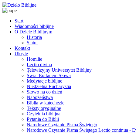
Start
Wiadomości biblijne
O Dziele Biblijnym
Historia
Statut
Kontakt
Ukryte
Homilie
Lectio divina
Telewizyjny Uniwersytet Biblijny
Świat Epifanem Słowa
Medytacje biblijne
Niedzielna Eucharystia
Słowo na co dzień
Nabożeństwa
Biblia w katechezie
Teksty oryginalne
Czytelnia biblijna
Pytania do Biblii
Narodowe Czytanie Pisma Świętego
Narodowe Czytanie Pisma Świętego Lectio continua - 