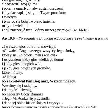
a nadszedł Twój gniew
i pora na umarłych, aby zostali osądzeni,
i aby dać zapłatę sługom Twym prorokom
i świętym,
i tym, co się boją Twojego imienia,
małym i wielkim,
i aby zniszczyć tych, którzy niszczą ziemię».” (w. 14-18)
Ap 19,6
–
Po zagładzie Babilonu rozpoczyna się pochwalny śpiew n
„I wyszedł głos od tronu, mówiący:
«Chwalcie Boga naszego, wszyscy Jego słudzy,
którzy się Go boicie, mali i wielcy!»
I usłyszałem jakby głos wielkiego tłumu
i jakby głos mnogich wód,
i jakby głos potężnych gromów,
które mówiły:
«Alleluja,
bo
zakrólował Pan Bóg nasz, Wszechmogący
.
Weselmy się i radujmy,
i dajmy Mu chwałę,
bo nadeszły Gody Baranka,
a Jego Małżonka się przystroiła,
i dano jej oblec bisior lśniący i czysty» -
bisior bowiem oznacza czyny sprawiedliwe świętych.” (w.5-8)