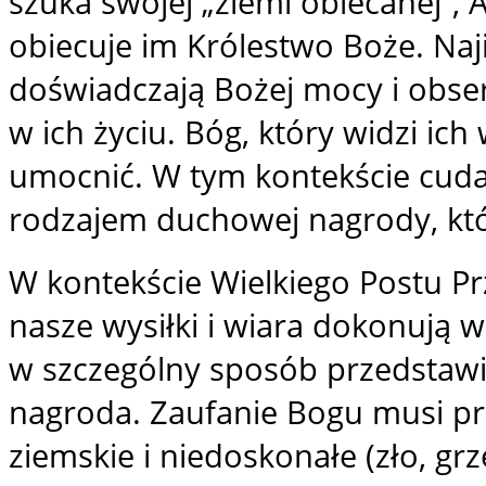
szuka swojej „ziemi obiecanej”,
obiecuje im Królestwo Boże. Najis
doświadczają Bożej mocy i obserw
w ich życiu. Bóg, który widzi ic
umocnić. W tym kontekście cuda 
rodzajem duchowej nagrody, kt
W kontekście Wielkiego Postu Pr
nasze wysiłki i wiara dokonują 
w szczególny sposób przedstawia
nagroda. Zaufanie Bogu musi pr
ziemskie i niedoskonałe (zło, gr