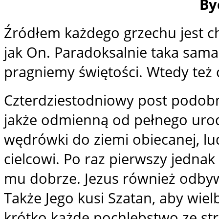
By
Źródłem każdego grzechu jest c
jak On. Paradoksalnie taka sam
pragniemy świętości. Wtedy też 
Czterdziestodniowy post podobn
jakże odmienną od pełnego urod
wędrówki do ziemi obiecanej, lu
cielcowi. Po raz pierwszy jednak 
mu dobrze. Jezus również odby
Także Jego kusi Szatan, aby wielb
krótko każde pochlebstwo ze str