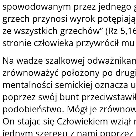
spowodowanym przez jednego g
grzech przynosi wyrok potępiają
ze wszystkich grzechów” (Rz 5,16
stronie człowieka przywrócił m
Na wadze szalkowej odważnikam
zrównoważyć położony po drugie
mentalności semickiej oznacza u
poprzez swój bunt przeciwstawił
podobieństwo. Mógł je zrównoważ
On stając się Człowiekiem wziął 
jednym szeregu z nami poprzez 