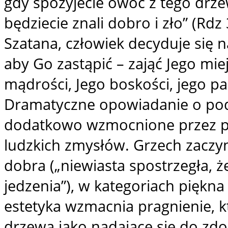
gdy spożyjecie owoc z tego drze
będziecie znali dobro i zło” (Rdz
Szatana, człowiek decyduje się n
aby Go zastąpić – zająć Jego mie
mądrości, Jego boskości, jego 
Dramatyczne opowiadanie o podję
dodatkowo wzmocnione przez ps
ludzkich zmysłów. Grzech zaczy
dobra („niewiasta spostrzegła,
jedzenia”), w kategoriach piękna
estetyka wzmacnia pragnienie, k
drzewa jako nadające się do zdo