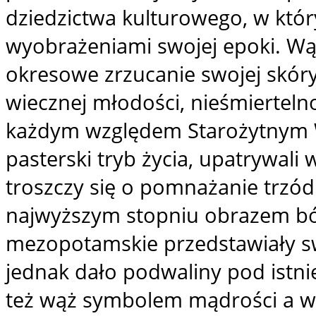
dziedzictwa kulturowego, w któr
wyobrażeniami swojej epoki. Wą
okresowe zrzucanie swojej skór
wiecznej młodości, nieśmierteln
każdym względem Starożytnym 
pasterski tryb życia, upatrywal
troszczy się o pomnażanie trzód i
najwyższym stopniu obrazem bós
mezopotamskie przedstawiały sw
jednak dało podwaliny pod istnie
też wąż symbolem mądrości a wł