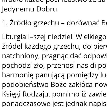
Jedynemu Dobru.
1. Źródło grzechu – dorównać B
Liturgia I–szej niedzieli Wielki
źródeł każdego grzechu, do pier
natchniony, pragnąc dać odpowi
pochodzi zło, przenosi nas di po
harmonię panującą pomiędzy lu
podobieństwo Boże zakłóca nowy
Księgi Rodzaju, pomimo iż zawi
ponadczasowe jest jednak napisa