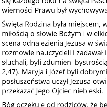
się każdego roku na święta Pas
wierności Prawu był wychowywan
Święta Rodzina była miejscem, 
miłością o słowie Bożym i wielk
scena odnalezienia Jezusa w świą
rozmowie nauczycieli i zadawał 
słuchali, byli zdumieni bystrośc
2,47). Maryja i Józef byli dobrym
posłuszeństwa uczył Jezusa otwi
przekazać Jego Ojciec niebieski.
Bóg oczekuje od rodziców, że bę