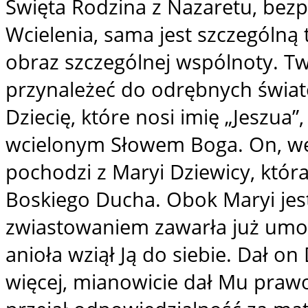
Święta Rodzina z Nazaretu, bez
Wcielenia, sama jest szczególną t
obraz szczególnej wspólnoty. Tw
przynależeć do odrębnych świat
Dziecię, które nosi imię „Jeszua”
wcielonym Słowem Boga. On, we
pochodzi z Maryi Dziewicy, która
Boskiego Ducha. Obok Maryi jest
zwiastowaniem zawarła już umow
anioła wziął Ją do siebie. Dał on
więcej, mianowicie dał Mu praw