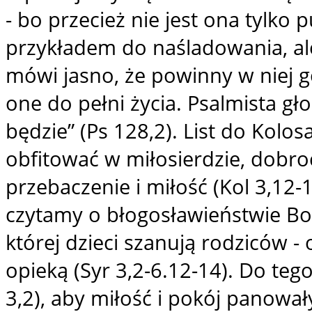
- bo przecież nie jest ona tylk
przykładem do naśladowania, ale
mówi jasno, że powinny w niej g
one do pełni życia. Psalmista gło
będzie” (Ps 128,2). List do Kolo
obfitować w miłosierdzie, dobroć
przebaczenie i miłość (Kol 3,12
czytamy o błogosławieństwie Bo
której dzieci szanują rodziców - 
opieką (Syr 3,2-6.12-14). Do teg
3,2), aby miłość i pokój panowa