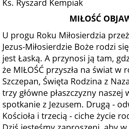
Ks. Ryszard Kempiak
MIŁOŚĆ OBJAW
U progu Roku Miłosierdzia prz
Jezus-Miłosierdzie Boże rodzi się
jest Łaską. A przynosi ją tam, g
że MIŁOŚĆ przyszła na świat w ro
Szczepan, Święta Rodzina z Nazar
trzy główne płaszczyzny naszej w
spotkanie z Jezusem. Drugą - od
Kościoła i trzecią - ciche życie
Dziś jesteśmy zaproszeni, aby w