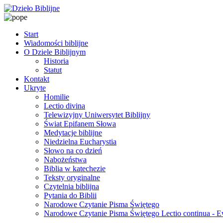
Start
Wiadomości biblijne
O Dziele Biblijnym
Historia
Statut
Kontakt
Ukryte
Homilie
Lectio divina
Telewizyjny Uniwersytet Biblijny
Świat Epifanem Słowa
Medytacje biblijne
Niedzielna Eucharystia
Słowo na co dzień
Nabożeństwa
Biblia w katechezie
Teksty oryginalne
Czytelnia biblijna
Pytania do Biblii
Narodowe Czytanie Pisma Świętego
Narodowe Czytanie Pisma Świętego Lectio continua - 