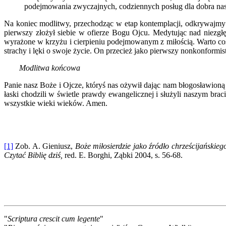
podejmowania zwyczajnych, codziennych posług dla dobra nas
Na koniec modlitwy, przechodząc w etap kontemplacji, odkrywajmy 
pierwszy złożył siebie w ofierze Bogu Ojcu. Medytując nad niezg
wyrażone w krzyżu i cierpieniu podejmowanym z miłością. Warto c
strachy i lęki o swoje życie. On przecież jako pierwszy nonkonformis
Modlitwa końcowa
Panie nasz Boże i Ojcze, któryś nas ożywił dając nam błogosławion
łaski chodzili w świetle prawdy ewangelicznej i służyli naszym br
wszystkie wieki wieków. Amen.
[1]
Zob. A. Gieniusz,
Boże miłosierdzie jako źródło chrześcijańskie
Czytać Biblię dziś,
red. E. Borghi, Ząbki 2004, s. 56-68.
"
Scriptura crescit cum legente
"