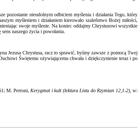
e pozostanie nieudolnym odbiciem myślenia i działania Tego, który
aszym myśleniem i działaniem kierowało szaleństwo Bożej miłości,
ieniając swoje myślenie. Na koniec oddajmy Chrystusowi wszystkie
ę sens naszego życia i powołania.
Syna Jezusa Chrystusa, racz to sprawić, byśmy zawsze z pomocą Twej
i Duchowi Świętemu ożywiającemu chwała i dziękczynienie teraz i po
61; M. Perroni,
Kerygmat i kult (lektura Listu do Rzymian 12,1-2),
w: