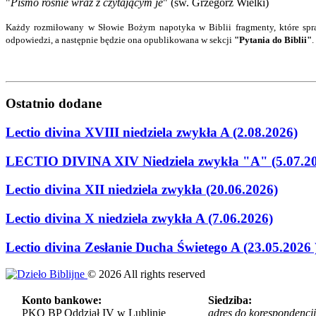
"
Pismo rośnie wraz z czytającym je
" (św. Grzegorz Wielki)
Każdy rozmiłowany w Słowie Bożym napotyka w Biblii fragmenty, które spra
odpowiedzi
, a następnie będzie ona opublikowana w sekcji
"Pytania do Biblii"
.
Ostatnio
dodane
Lectio divina XVIII niedziela zwykła A (2.08.2026)
LECTIO DIVINA XIV Niedziela zwykła "A" (5.07.2
Lectio divina XII niedziela zwykła (20.06.2026)
Lectio divina X niedziela zwykła A (7.06.2026)
Lectio divina Zesłanie Ducha Świetego A (23.05.2026 
©
2026
All rights reserved
Konto bankowe:
Siedziba:
PKO BP Oddział IV w Lublinie
adres do korespondencji