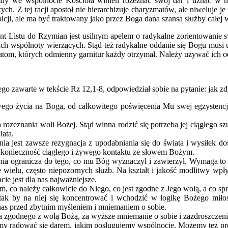
ażdy we wspólnocie Kościoła winien rozeznać swój dar i uznać w n
. Z tej racji apostoł nie hierarchizuje charyzmatów, ale niweluje j
ji, ale ma być traktowany jako przez Boga dana szansa służby całej 
nt Listu do Rzymian jest usilnym apelem o radykalne zorientowanie 
ch wspólnoty wierzących. Stąd też radykalne oddanie się Bogu musi 
m, których odmienny garnitur każdy otrzymał. Należy używać ich odpo
żego zawarte w tekście Rz 12,1-8, odpowiedział sobie na pytanie: jak
go życia na Boga, od całkowitego poświęcenia Mu swej egzystencji. 
a rozeznania woli Bożej. Stąd winna rodzić się potrzeba jej ciągłego s
iata.
est zawsze rezygnacja z upodabniania się do świata i wysiłek do
eż konieczność ciągłego i żywego kontaktu ze słowem Bożym.
enia ogranicza do tego, co mu Bóg wyznaczył i zawierzył. Wymaga t
e wielu, często niepozornych służb. Na kształt i jakość modlitwy w
e jest dla nas najważniejsze.
 co należy całkowicie do Niego, co jest zgodne z Jego wolą, a co s
ak by na niej się koncentrować i wchodzić w logikę Bożego miłosi
 nas przed zbytnim myśleniem i mniemaniem o sobie.
ia zgodnego z wolą Bożą, za wyższe mniemanie o sobie i zazdroszczenie
my radować się darem, jakim posługujemy wspólnocie. Możemy też pro