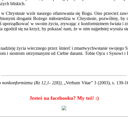
zych bliskich.
w Chrystusie wzór naszego ofiarowania się Bogu. Ono przecież zawsz
łębionymi drogami Bożego miłosierdzia w Chrystusie, pozwólmy, by n
oś uporządkować w swoim życiu, zrywając z konformizmem świata i zm
ta zgodził się na krzyż, by pokazać nam, że w nim najpełniej wyraża si
ą nadzieję życia wiecznego przez śmierć i zmartwychwstanie swojego 
aciom i siostrom otrzymanymi od Ciebie darami. Tobie Ojcu i Synowi 
go nonkonformizmu (Rz 12,1- 2[8]),
„Verbum Vitae” 3 (2003), s. 139-1
Jesteś na facebooku? My też! :)