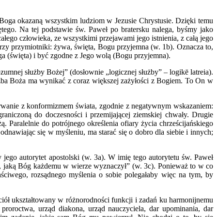
ść Boga okazaną wszystkim ludziom w Jezusie Chrystusie. Dzięki temu
ętego. Na tej podstawie św. Paweł po bratersku nalega, byśmy jako
łego człowieka, ze wszystkimi przejawami jego istnienia, z całą jego
trzy przymiotniki: żywa, święta, Bogu przyjemna (w. 1b). Oznacza to,
a (święta) i być zgodne z Jego wolą (Bogu przyjemna).
zumnej służby Bożej” (dosłownie „logicznej służby” – logikē latreia).
użba Boża ma wynikać z coraz większej zażyłości z Bogiem. To On w
erwanie z konformizmem świata, zgodnie z negatywnym wskazaniem:
raniczoną do doczesności i przemijającej ziemskiej chwały. Drugie
aralelnie do potrójnego określenia ofiary życia chrześcijańskiego
odnawiając się w myśleniu, ma starać się o dobro dla siebie i innych;
 jego autorytet apostolski (w. 3a). W imię tego autorytetu św. Paweł
ary, jaką Bóg każdemu w wierze wyznaczył” (w. 3c). Ponieważ to w co
ściwego, rozsądnego myślenia o sobie polegałaby więc na tym, by
iół ukształtowany w różnorodności funkcji i zadań ku harmonijnemu
 proroctwa, urząd diakona, urząd nauczyciela, dar upominania, dar