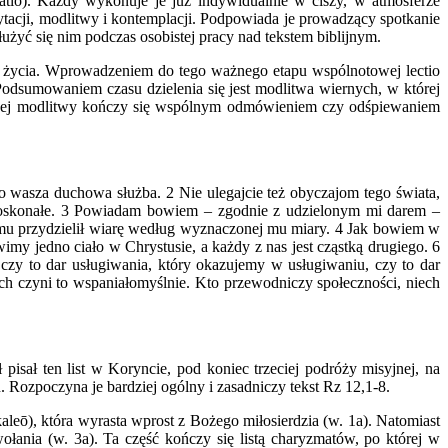
platio). Każdy wykonuje je już indywidualnie w ciszy, w atmosferze
ytacji, modlitwy i kontemplacji. Podpowiada je prowadzący spotkanie
służyć się nim podczas osobistej pracy nad tekstem biblijnym.
em życia. Wprowadzeniem do tego ważnego etapu wspólnotowej lectio
Podsumowaniem czasu dzielenia się jest modlitwa wiernych, w której
nicznej modlitwy kończy się wspólnym odmówieniem czy odśpiewaniem
to wasza duchowa służba. 2 Nie ulegajcie też obyczajom tego świata,
 i doskonałe. 3 Powiadam bowiem – zgodnie z udzielonym mi darem –
mu przydzielił wiarę według wyznaczonej mu miary. 4 Jak bowiem w
imy jedno ciało w Chrystusie, a każdy z nas jest cząstką drugiego. 6
czy to dar usługiwania, który okazujemy w usługiwaniu, czy to dar
iech czyni to wspaniałomyślnie. Kto przewodniczy społeczności, niech
sał ten list w Koryncie, pod koniec trzeciej podróży misyjnej, na
. Rozpoczyna je bardziej ogólny i zasadniczy tekst Rz 12,1-8.
aleō), która wyrasta wprost z Bożego miłosierdzia (w. 1a). Natomiast
łania (w. 3a). Ta część kończy się listą charyzmatów, po której w