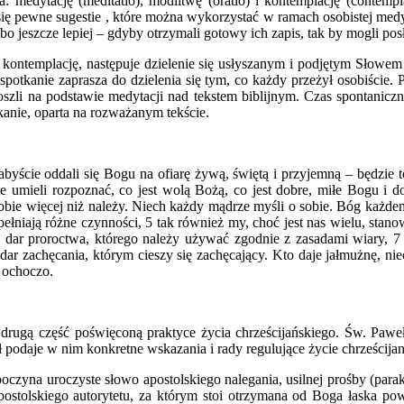
ina: medytację (meditatio), modlitwę (oratio) i kontemplację (contem
 się pewne sugestie , które można wykorzystać w ramach osobistej med
albo jeszcze lepiej – gdyby otrzymali gotowy ich zapis, tak by mogli po
 i kontemplację, następuje dzielenie się usłyszanym i podjętym Słow
potkanie zaprasza do dzielenia się tym, co każdy przeżył osobiście. 
 doszli na podstawie medytacji nad tekstem biblijnym. Czas sponta
anie, oparta na rozważanym tekście.
abyście oddali się Bogu na ofiarę żywą, świętą i przyjemną – będzie 
cie umieli rozpoznać, co jest wolą Bożą, co jest dobre, miłe Bogu
ie więcej niż należy. Niech każdy mądrze myśli o sobie. Bóg każde
łniają różne czynności, 5 tak również my, choć jest nas wielu, stanow
 dar proroctwa, którego należy używać zgodnie z zasadami wiary, 7 
 dar zachęcania, którym cieszy się zachęcający. Kto daje jałmużnę, n
o ochoczo.
ugą część poświęconą praktyce życia chrześcijańskiego. Św. Paweł pi
ł podaje w nim konkretne wskazania i rady regulujące życie chrześcijan
czyna uroczyste słowo apostolskiego nalegania, usilnej prośby (parak
tolskiego autorytetu, za którym stoi otrzymana od Boga łaska powo