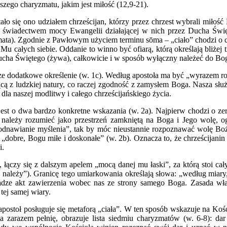
zego charyzmatu, jakim jest miłość (12,9-21).
tało się ono udziałem chrześcijan, którzy przez chrzest wybrali miło
 ale świadectwem mocy Ewangelii działającej w nich przez Ducha Świ
sōmata). Zgodnie z Pawłowym użyciem terminu sōma – „ciało” chodzi o ca
 całych siebie. Oddanie to winno być ofiarą, którą określają bliżej 
cha Świętego (żywa), całkowicie i w sposób wyłączny należeć do Bog
zcze dodatkowe określenie (w. 1c). Według apostoła ma być „wyrazem ro
ącą z ludzkiej natury, co raczej zgodność z zamysłem Boga. Nasza sł
dla naszej modlitwy i całego chrześcijańskiego życia.
est o dwa bardzo konkretne wskazania (w. 2a). Najpierw chodzi o z
należy rozumieć jako przestrzeń zamkniętą na Boga i Jego wolę, og
nawianie myślenia”, tak by móc nieustannie rozpoznawać wolę Bożą. P
„dobre, Bogu miłe i doskonałe” (w. 2b). Oznacza to, że chrześcijanin 
i.
łączy się z dalszym apelem „mocą danej mu łaski”, za którą stoi cały
niż należy”). Granicę tego umiarkowania określają słowa: „według mi
wadze akt zawierzenia wobec nas ze strony samego Boga. Zasada wła
ej samej wiary.
ostoł posługuje się metaforą „ciała”. W ten sposób wskazuje na Kośc
 a zarazem pełnię, obrazuje lista siedmiu charyzmatów (w. 6-8): dar