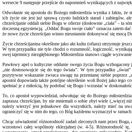
wersecie 9 następuje przejście do napomnień wynikających z najwięks
Odwołanie się apostoła do Bożego miłosierdzia wynika z faktu, że s
ich życie nie jest już sprawą czysto ludzkich starań i zabiegów,
chrześcijanie oddali siebie Bogu w ofierze (dosłownie „ciała” – ta 
doczesną egzystencją. „Oddać Bogu swoje ciało” oznacza zatem dać Mu
że nowe życie chrześcijan winno nieustannie dokonywać się mocą Du
Życie chrześcijanina określone jako akt kultu (ofiara) otrzymuje jes
W tym przypadku nie tyle chodzi o rozumność, logiczność, wynikaj
swej tajemnicy niezgłębionego Miłosierdzia stanowi ciągłe wyzwanie 
Pawłowy apel o kultyczne oddanie swego życia Bogu wzbogacony j
„nie dostosowujcie się do tego świata”. W tym przypadku „świat” 
pozytywne wskazanie zwraca uwagę na przemianę siebie poprzez „od
apostoł dopowiada także potrójne określenie woli Bożej jako tego co 
spełniać je z miłością, by podobać się Bogu i wzrastać w doskonałośc
To, co apostoł wypowiedział, odwołując się do Bożego miłosierdzia, 
zaprasza chrześcijan, by nie mniemali o sobie zbyt wiele („więcej 
należy wierzyć jest jednakowe dla wszystkich, należy mieć na u
ograniczyć się w nim do tego, co Bóg każdemu wyznaczył w ramach t
Chcąc uświadomić różnorodność zadań zleconych nam przez Boga, ap
wzrostowi całej wspólnoty eklezjalnej (w. 4-5). Różnorodność tę,