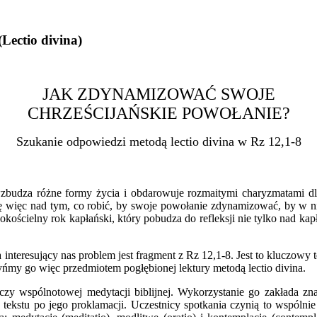
(Lectio
divina)
JAK ZDYNAMIZOWAĆ SWOJE
CHRZEŚCIJAŃSKIE POWOŁANIE?
Szukanie odpowiedzi metodą lectio divina w Rz 12,1-8
budza różne formy życia i obdarowuje rozmaitymi charyzmatami dla 
ę więc nad tym, co robić, by swoje powołanie zdynamizować, by w ni
okościelny rok kapłański, który pobudza do refleksji nie tylko nad 
interesujący nas problem jest fragment z Rz 12,1-8. Jest to kluczowy t
ńmy go więc przedmiotem pogłębionej lektury metodą lectio divina.
czy wspólnotowej medytacji biblijnej. Wykorzystanie go zakłada zna
 tekstu po jego proklamacji. Uczestnicy spotkania czynią to wspólni