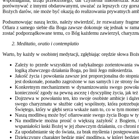
wspomagania, urząd przełożonego, dar czynienia miłosierdzia. K
porównywać z innymi obdarowanymi, uważać za lepszych czy gorszych
Bożych darów, nie może być okazją do realizowania prywatnych ambic
Podsumowując naszą lectio, należy stwierdzić, że rozważany fragme
Ofiara z samego siebie dla Boga zawsze dokonuje się jednak w rama
zostać podporządkowane temu, co Bóg każdemu zawierzył, charyzmato
2. Meditatio, oratio i contemplatio
Warto, by każdy w osobistej medytacji, zgłębiając orędzie słowa Bo
Zależy to przede wszystkim od radykalnego zorientowania swe
logiką zbawczego działania Boga, po linii Jego miłosierdzia.
Jakość życia i powołania zawsze jest proporcjonalna do stopni
jest doskonałe, ponadto zagrożone w nas samych i ze strony św
Konkretnym mechanizmem w dynamizowaniu swego powołania j
konieczność zgody na pewną ascezę i dyscyplinę życia, jak t
Dojrzewa w powołaniu ten, kto swoje osobiste ambicje i dąż
swego charyzmatu w służbie całej wspólnoty, która potrzebuj
Świętego, który w głębi serca wskaże nam to, co w tym momenci
Naszą modlitwą może być ofiarowanie swego życia Bogu w tym,
Na modlitwie można prosić o większą zażyłość z Bogiem, t
wspaniałości łaski Bożej w jej zbawczym działaniu, co chroni
Za upodabnianie się do świata, za brak myślenia i postępowan
Dziękczynny charakter będzie mieć modlitwa, w której będzie