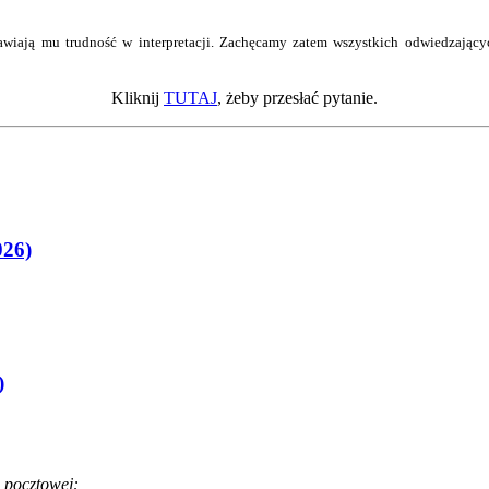
wiają mu trudność w interpretacji. Zachęcamy zatem wszystkich odwiedzający
Kliknij
TUTAJ
, żeby przesłać pytanie.
026)
)
 pocztowej: