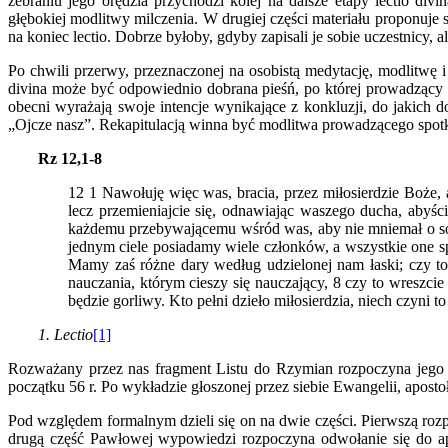
zebraniu jego orędzia przychodzi kolej na dalsze etapy lectio div
głębokiej modlitwy milczenia. W drugiej części materiału proponuje
na koniec lectio. Dobrze byłoby, gdyby zapisali je sobie uczestnicy, 
Po chwili przerwy, przeznaczonej na osobistą medytację, modlitwę
divina może być odpowiednio dobrana pieśń, po której prowadzący s
obecni wyrażają swoje intencje wynikające z konkluzji, do jakich
„Ojcze nasz”. Rekapitulacją winna być modlitwa prowadzącego spotk
Rz 12,1-8
12 1 Nawołuję więc was, bracia, przez miłosierdzie Boże, 
lecz przemieniajcie się, odnawiając waszego ducha, abyś
każdemu przebywającemu wśród was, aby nie mniemał o sob
jednym ciele posiadamy wiele członków, a wszystkie one spe
Mamy zaś różne dary według udzielonej nam łaski; czy to
nauczania, którym cieszy się nauczający, 8 czy to wreszcie
będzie gorliwy. Kto pełni dzieło miłosierdzia, niech czyni t
1. Lectio
[1]
Rozważany przez nas fragment Listu do Rzymian rozpoczyna jego dr
początku 56 r. Po wykładzie głoszonej przez siebie Ewangelii, aposto
Pod względem formalnym dzieli się on na dwie części. Pierwszą rozpo
drugą część Pawłowej wypowiedzi rozpoczyna odwołanie się do apos