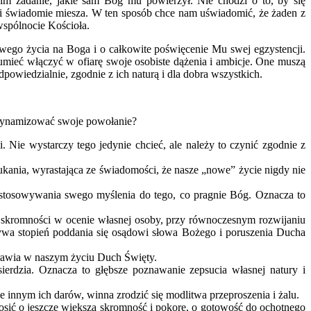
im zadanie, jakie sam Bóg mu powierzył. Nie chodzi o to, by się
e i świadomie miesza. W ten sposób chce nam uświadomić, że żaden z
wspólnocie Kościoła.
swego życia na Boga i o całkowite poświęcenie Mu swej egzystencji.
umieć włączyć w ofiarę swoje osobiste dążenia i ambicje. One muszą
wiedzialnie, zgodnie z ich naturą i dla dobra wszystkich.
 zdynamizować swoje powołanie?
Nie wystarczy tego jedynie chcieć, ale należy to czynić zgodnie z
zukania, wyrastająca ze świadomości, że nasze „nowe” życie nigdy nie
stosowywania swego myślenia do tego, co pragnie Bóg. Oznacza to
o skromności w ocenie własnej osoby, przy równoczesnym rozwijaniu
pływa stopień poddania się osądowi słowa Bożego i poruszenia Ducha
prawia w naszym życiu Duch Święty.
erdzia. Oznacza to głębsze poznawanie zepsucia własnej natury i
 innym ich darów, winna zrodzić się modlitwa przeproszenia i żalu.
sić o jeszcze większą skromność i pokorę, o gotowość do ochotnego