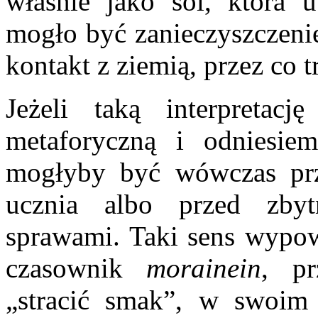
właśnie jako sól, która u
mogło być zanieczyszczenie
kontakt z ziemią, przez co t
Jeżeli taką interpretacj
metaforyczną i odniesie
mogłyby być wówczas prz
ucznia albo przed zbyt
sprawami. Taki sens wypow
czasownik
morainein
, p
„stracić smak”, w swoim