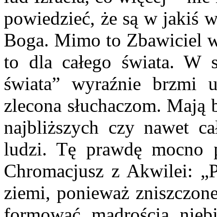
powiedzieć, że są w jakiś 
Boga. Mimo to Zbawiciel wł
to dla całego świata. W s
świata” wyraźnie brzmi un
zlecona słuchaczom. Mają b
najbliższych czy nawet cał
ludzi. Tę prawdę mocno 
Chromacjusz z Akwilei: „
ziemi, ponieważ zniszczone
formować mądrością niebi