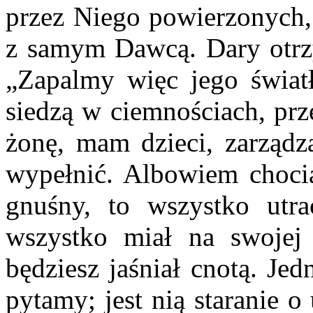
przez Niego powierzonych,
z samym Dawcą. Dary otr
„Zapalmy więc jego światł
siedzą w ciemnościach, prz
żonę, mam dzieci, zarząd
wypełnić. Albowiem chocia
gnuśny, to wszystko utra
wszystko miał na swojej g
będziesz jaśniał cnotą. Jed
pytamy; jest nią staranie o