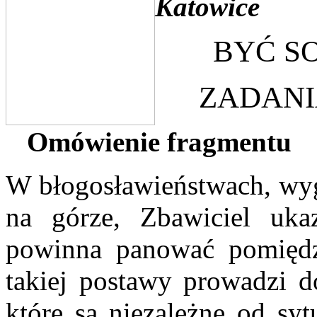
Katowice
BYĆ SO
ZADANI
Omówienie fragmentu
W błogosławieństwach, wyg
na górze, Zbawiciel ukaz
powinna panować pomięd
takiej postawy prowadzi d
które są niezależne od syt