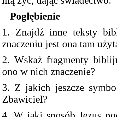
nią żyć, dając świadectwo.
Pogłębienie
1. Znajdź inne teksty bi
znaczeniu jest ona tam użyt
2. Wskaż fragmenty biblij
ono w nich znaczenie?
3. Z jakich jeszcze symbo
Zbawiciel?
4. W jaki sposób Jezus po