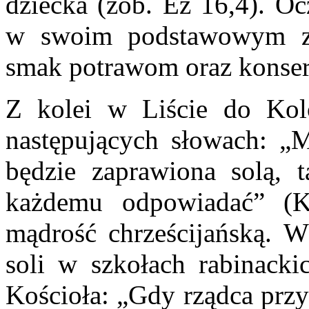
dziecka (zob. Ez 16,4). Oc
w swoim podstawowym zn
smak potrawom oraz konse
Z kolei w Liście do Kol
następujących słowach: „
będzie zaprawiona solą, t
każdemu odpowiadać” (Ko
mądrość chrześcijańską. 
soli w szkołach rabinacki
Kościoła: „Gdy rządca przy