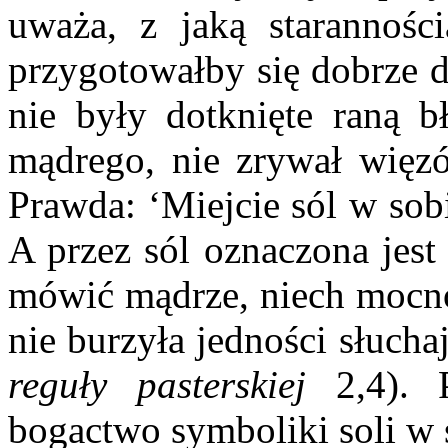
uważa, z jaką starannoś
przygotowałby się dobrze d
nie były dotknięte raną b
mądrego, nie zrywał więz
Prawda: ‘Miejcie sól w sob
A przez sól oznaczona jest
mówić mądrze, niech mocno
nie burzyła jedności słuch
reguły pasterskiej
2,4). 
bogactwo symboliki soli w 