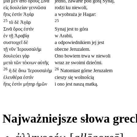
μία μὲν ἀπὸ ὄρους Σινᾶ
jedno, zawarte pod górą Synaj,
εἰς δουλείαν γεννῶσα
rodzi ku niewoli,
ἥτις ἐστὶν Ἁγάρ
a wyobraża je Hagar:
25
25
τὸ δὲ Ἁγὰρ
Σινᾶ ὄρος ἐστὶν
Synaj jest to góra
ἐν τῇ Ἀραβίᾳ
w Arabii,
συστοιχεῖ δὲ
a odpowiednikiem jej jest
τῇ νῦν Ἰερουσαλήμ
obecne Jeruzalem.
δουλεύει γὰρ
Ono bowiem trwa w niewoli
μετὰ τῶν τέκνων αὐτῆς
wraz ze swoimi dziećmi.
26
26
ἡ δὲ ἄνω Ἰερουσαλὴμ
Natomiast górne Jeruzalem
ἐλευθέρα ἐστίν
cieszy się wolnością
ἥτις ἐστὶν μήτηρ ἡμῶν
i ono jest naszą matką.
Najważniejsze słowa grec