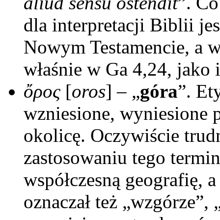
aliud sensu ostendit
”. Co
dla interpretacji Biblii je
Nowym Testamencie, a wię
właśnie w Ga 4,24, jako 
ὄρος
[
oros
] – „
góra
”. Et
wzniesione, wyniesione 
okolicę. Oczywiście trud
zastosowaniu tego termi
współczesną geografię, a
oznaczał też „wzgórze”, „