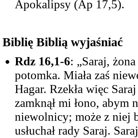
Apokalipsy (Ap 17,5).
Biblię Biblią wyjaśniać
Rdz 16,1-6
: „Saraj, żon
potomka. Miała zaś niew
Hagar. Rzekła więc Sara
zamknął mi łono, abym nie
niewolnicy; może z niej 
usłuchał rady Saraj. Sar