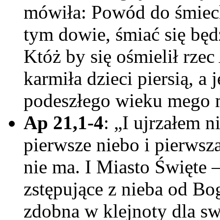
mówiła: Powód do śmiech
tym dowie, śmiać się będ
Któż by się ośmielił rze
karmiła dzieci piersią, 
podeszłego wieku mego 
Ap 21,1-4
: „I ujrzałem 
pierwsze niebo i pierwsz
nie ma. I Miasto Święte
zstępujące z nieba od Bog
zdobna w klejnoty dla s