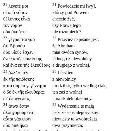
21
21
λέγετέ μοι
Powiedzcie mi [wy],
οἱ ὑπὸ νόμον
którzy pod Prawem
θέλοντες εἶναι
chcecie żyć,
τὸν νόμον
czy Prawa tego
οὐκ ἀκούετε
nie rozumiecie?
22
22
γέγραπται γὰρ
Przecież napisane jest,
ὅτι Ἀβραὰμ
że Abraham
δύο υἱοὺς ἔσχεν
miał dwóch synów,
ἕνα ἐκ τῆς παιδίσκης
jednego z niewolnicy,
καὶ ἕνα ἐκ τῆς ἐλευθέρας
a drugiego z wolnej.
23
23
ἀλλ’ ὁ μὲν
Lecz ten
ἐκ τῆς παιδίσκης
z niewolnicy
κατὰ σάρκα γεγέννηται
urodził się tylko według ciała,
ὁ δὲ ἐκ τῆς ἐλευθέρας
ten zaś z wolnej
δι’ ἐπαγγελίας
– na skutek obietnicy.
24
24
ἅτινά ἐστιν
Wydarzenia te mają
ἀλληγορούμενα
jeszcze sens alegoryczny:
αὗται γάρ εἰσιν
niewiasty te wyobrażają
δύο διαθῆκαι
dwa przymierza;