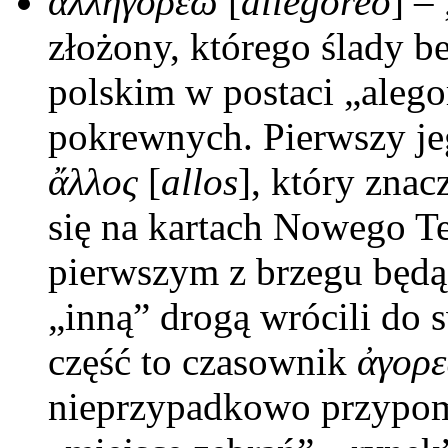
ἀλληγορέω
[
allēgoreō
] – 
złożony, którego ślady b
polskim w postaci „alego
pokrewnych. Pierwszy je
ἄλλος
[
allos
], który znac
się na kartach Nowego T
pierwszym z brzegu będą
„inną” drogą wrócili do
część to czasownik
ἀγορ
nieprzypadkowo przypo