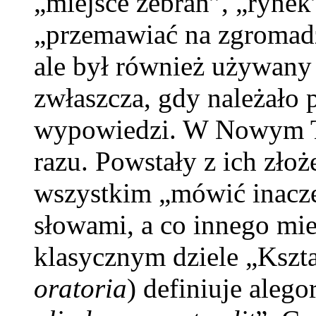
„miejsce zebrań”, „rynek
„przemawiać na zgromadz
ale był również używany
zwłaszcza, gdy należało 
wypowiedzi. W Nowym Te
razu. Powstały z ich zło
wszystkim „mówić inacze
słowami, a co innego mi
klasycznym dziele „Kszt
oratoria
) definiuje alego