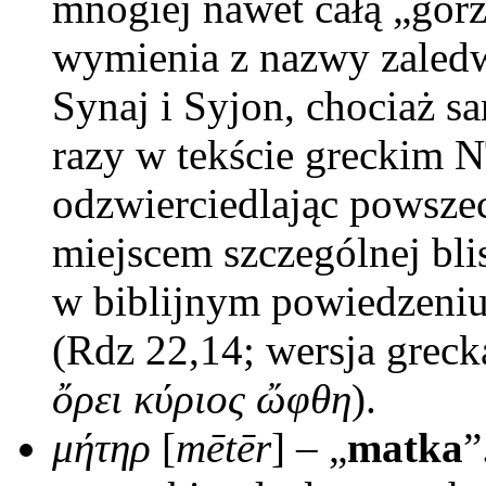
mnogiej nawet całą „gór
wymienia z nazwy zaledw
Synaj i Syjon, chociaż s
razy w tekście greckim NT
odzwierciedlając powszec
miejscem szczególnej bl
w biblijnym powiedzeniu
(Rdz 22,14; wersja greck
ὄρει κύριος ὤφθη
).
μήτηρ
[
mētēr
] – „
matka
”