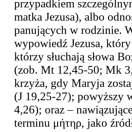
przypadkiem szczególnym 
matka Jezusa), albo odnos
panujących w rodzinie. 
wypowiedź Jezusa, który
którzy słuchają słowa Bo
(zob. Mt 12,45-50; Mk 3
krzyża, gdy Maryja zost
(J 19,25-27); powyższy w
4,26); oraz – nawiązując
terminu μήτηρ, jako źród