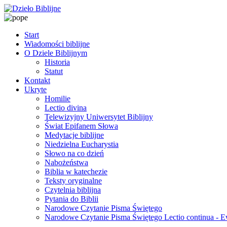
Start
Wiadomości biblijne
O Dziele Biblijnym
Historia
Statut
Kontakt
Ukryte
Homilie
Lectio divina
Telewizyjny Uniwersytet Biblijny
Świat Epifanem Słowa
Medytacje biblijne
Niedzielna Eucharystia
Słowo na co dzień
Nabożeństwa
Biblia w katechezie
Teksty oryginalne
Czytelnia biblijna
Pytania do Biblii
Narodowe Czytanie Pisma Świętego
Narodowe Czytanie Pisma Świętego Lectio continua - 