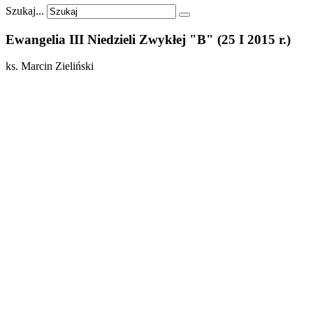
Szukaj...
Ewangelia
III
Niedzieli
Zwykłej
"B"
(25
I
2015
r.)
ks. Marcin Zieliński