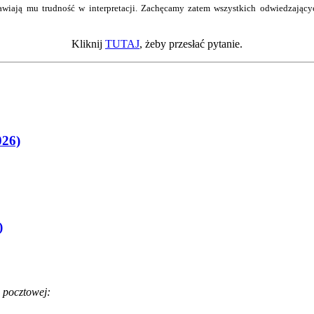
wiają mu trudność w interpretacji. Zachęcamy zatem wszystkich odwiedzający
Kliknij
TUTAJ
, żeby przesłać pytanie.
026)
)
 pocztowej: