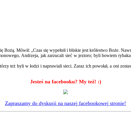
lię Bożą. Mówił: „Czas się wypełnił i bliskie jest królestwo Boże. Nawr
onowego, Andrzeja, jak zarzucali sieć w jezioro; byli bowiem rybakami
którzy też byli w łodzi i naprawiali sieci. Zaraz ich powołał, a oni zo
J
esteś na facebooku? My też! :)
Zapraszamy do dyskusji na naszej facebookowej stronie!