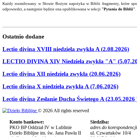
Każdy rozmiłowany w Słowie Bożym napotyka w Biblii fragmenty, które spra
odpowiedzi
, a następnie będzie ona opublikowana w sekcji
"Pytania do Biblii"
.
Ostatnio
dodane
Lectio divina XVIII niedziela zwykła A (2.08.2026)
LECTIO DIVINA XIV Niedziela zwykła "A" (5.07.2
Lectio divina XII niedziela zwykła (20.06.2026)
Lectio divina X niedziela zwykła A (7.06.2026)
Lectio divina Zesłanie Ducha Świetego A (23.05.2026 
©
2026
All rights reserved
Konto bankowe:
Siedziba:
PKO BP Oddział IV w Lublinie
adres do korespondencji
Dzieło Biblijne im. św. Jana Pawła II
ul. Czwartaków 10/4