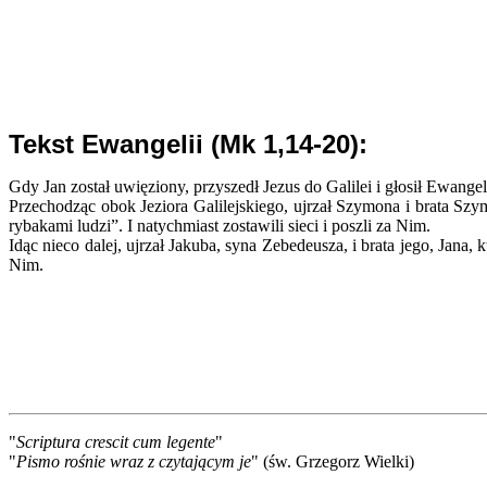
Tekst Ewangelii (Mk 1,14-20):
Gdy Jan został uwięziony, przyszedł Jezus do Galilei i głosił Ewange
Przechodząc obok Jeziora Galilejskiego, ujrzał Szymona i brata Szym
rybakami ludzi”. I natychmiast zostawili sieci i poszli za Nim.
Idąc nieco dalej, ujrzał Jakuba, syna Zebedeusza, i brata jego, Jana, 
Nim.
"
Scriptura crescit cum legente
"
"
Pismo rośnie wraz z czytającym je
" (św. Grzegorz Wielki)