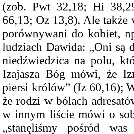
(zob. Pwt 32,18; Hi 38,29
66,13; Oz 13,8). Ale także
porównywani do kobiet, n
ludziach Dawida: „Oni są d
niedźwiedzica na polu, kt
Izajasza Bóg mówi, że Iz
piersi królów” (Iz 60,16);
że rodzi w bólach adresató
w innym liście mówi o sob
„stanęliśmy pośród was