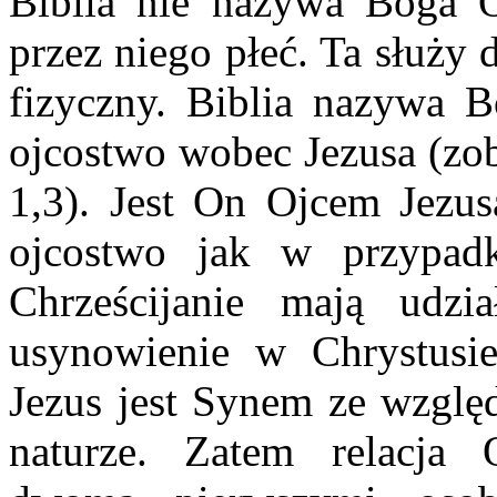
Biblia nie nazywa Boga 
przez niego płeć. Ta służy
fizyczny. Biblia nazywa 
ojcostwo wobec Jezusa (zob
1,3). Jest On Ojcem Jezusa
ojcostwo jak w przypadk
Chrześcijanie mają udz
usynowienie w Chrystusie
Jezus jest Synem ze względ
naturze. Zatem relacja 