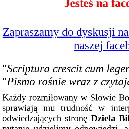
Jesteś na fac
Zapraszamy do dyskusji na
naszej face
"
Scriptura crescit cum lege
"
Pismo rośnie wraz z czytaj
Każdy rozmiłowany w Słowie Boż
sprawiają mu trudność w inter
odwiedzających stronę
Dzieła Bi
pytanie
udzielimy odpowiedzi
, 