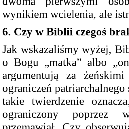
dwoma pierwszymi osob
wynikiem wcielenia, ale ist
6. Czy w Biblii czegoś bra
Jak wskazaliśmy wyżej, Bi
o Bogu „matka” albo „ona
argumentują za żeńskimi
ograniczeń patriarchalnego 
takie twierdzenie oznac
ograniczony poprzez 
przemawiał. Czy obserwują