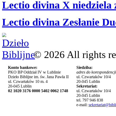
Lectio divina X niedziela
Lectio divina Zesłanie Du
©
2026
All rights r
Konto bankowe:
Siedziba:
PKO BP Oddział IV w Lublinie
adres do korespondencji
Dzieło Biblijne im. św. Jana Pawła II
ul. Czwartaków 10/4
ul. Czwartaków 10 m. 4
20-045 Lublin
20-045 Lublin
Sekretariat:
02 1020 3176 0000 5402 0062 1748
ul. Czwartaków 10/4
20-045 Lublin
tel. 797 946 838
e-mail:
sekretariat@bibli