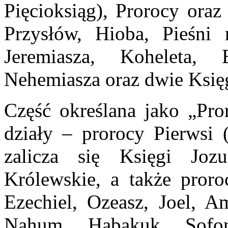
Pięcioksiąg), Prorocy oraz
Przysłów, Hioba, Pieśni 
Jeremiasza, Koheleta, 
Nehemiasza oraz dwie Księg
Część określana jako „Pro
działy – prorocy Pierwsi 
zalicza się Księgi Joz
Królewskie, a także proroc
Ezechiel, Ozeasz, Joel, A
Nahum, Habakuk, Sofon