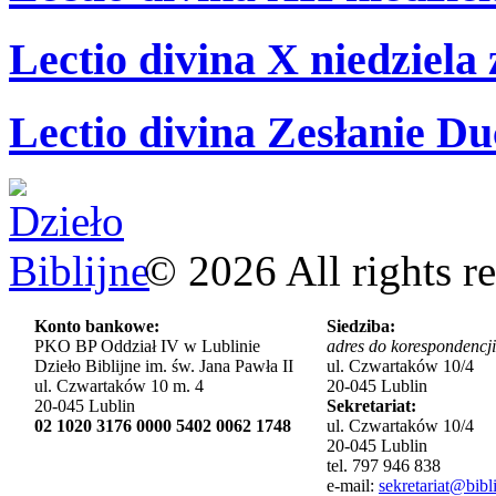
Lectio divina X niedziela
Lectio divina Zesłanie Du
©
2026
All rights r
Konto bankowe:
Siedziba:
PKO BP Oddział IV w Lublinie
adres do korespondencji
Dzieło Biblijne im. św. Jana Pawła II
ul. Czwartaków 10/4
ul. Czwartaków 10 m. 4
20-045 Lublin
20-045 Lublin
Sekretariat:
02 1020 3176 0000 5402 0062 1748
ul. Czwartaków 10/4
20-045 Lublin
tel. 797 946 838
e-mail:
sekretariat@bibli