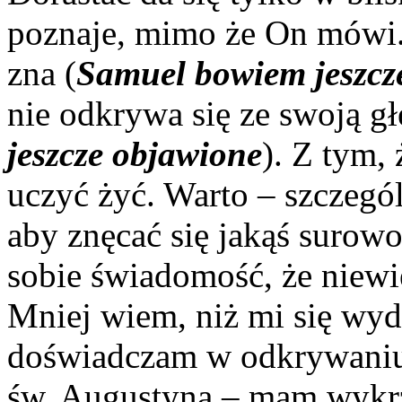
poznaje, mimo że On mówi. 
zna (
Samuel bowiem jeszcz
nie odkrywa się ze swoją gł
jeszcze objawione
). Z tym,
uczyć żyć. Warto – szczegó
aby znęcać się jakąś surow
sobie świadomość, że niew
Mniej wiem, niż mi się wyda
doświadczam w odkrywaniu 
św. Augustyna – mam wyk