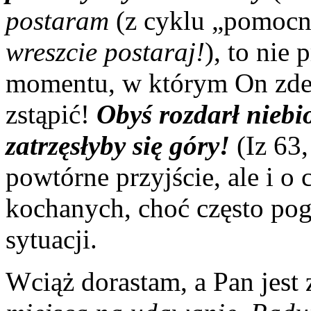
postaram
(z cyklu „pomoc
wreszcie postaraj!
), to nie 
momentu, w którym On zdecy
zstąpić!
Obyś rozdarł niebio
zatrzęsłyby się góry!
(Iz 63,
powtórne przyjście, ale i o 
kochanych, choć często po
sytuacji.
Wciąż dorastam, a Pan jest