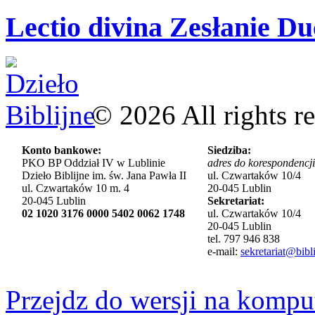
Lectio divina Zesłanie Du
©
2026
All rights r
Konto bankowe:
Siedziba:
PKO BP Oddział IV w Lublinie
adres do korespondencji
Dzieło Biblijne im. św. Jana Pawła II
ul. Czwartaków 10/4
ul. Czwartaków 10 m. 4
20-045 Lublin
20-045 Lublin
Sekretariat:
02 1020 3176 0000 5402 0062 1748
ul. Czwartaków 10/4
20-045 Lublin
tel. 797 946 838
e-mail:
sekretariat@bibli
Przejdz do wersji na kompu