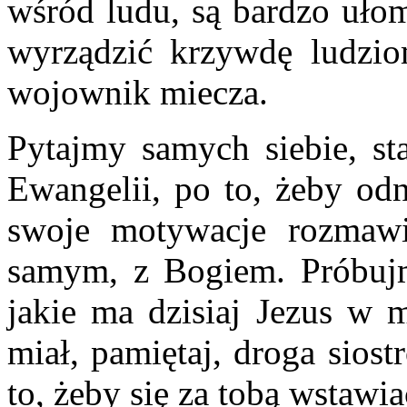
wśród ludu, są bardzo ułom
wyrządzić krzywdę ludzio
wojownik miecza.
Pytajmy samych siebie, sta
Ewangelii, po to, żeby odn
swoje motywacje rozmawi
samym, z Bogiem. Próbujm
jakie ma dzisiaj Jezus w 
miał, pamiętaj, droga siost
to, żeby się za tobą wstawia