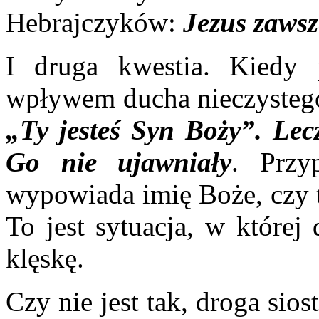
Hebrajczyków:
Jezus zawsz
I druga kwestia. Kiedy
wpływem ducha nieczystego,
„
Ty jesteś Syn Boży”. Lec
Go nie ujawniały
. Przy
wypowiada imię Boże, czy t
To jest sytuacja, w której
klęskę.
Czy nie jest tak, droga sios