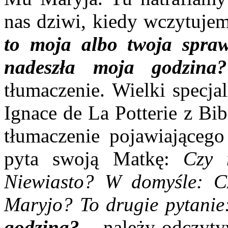
nas dziwi, kiedy wczytuje
to moja albo twoja spraw
nadeszła moja godzin
tłumaczenie. Wielki specja
Ignace de La Potterie z Bi
tłumaczenie pojawiającego
pyta swoją Matkę:
Czy 
Niewiasto?
W domyśle:
C
Maryjo?
To drugie pytani
godzina?
–
należy odczyty