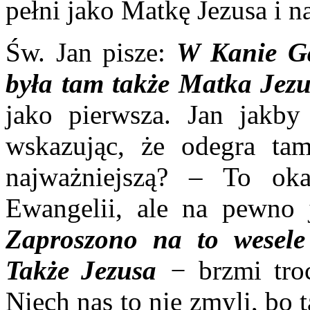
pełni jako Matkę Jezusa i n
Św. Jan pisze:
W Kanie Gal
była tam także Matka Jez
jako pierwsza. Jan jakby
wskazując, że odegra ta
najważniejszą? – To ok
Ewangelii, ale na pewno j
Zaproszono na to wesele
Także Jezusa
−
brzmi tro
Niech nas to nie zmyli, bo t