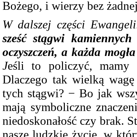
Bożego, i wierzy bez żadne
W dalszej części Ewangeli
sześć stągwi kamiennych
oczyszczeń, a każda mogła 
J
eśli to policzyć, mamy
Dlaczego tak wielką wagę 
tych stągwi? − Bo jak wszy
mają symboliczne znaczeni
niedoskonałość czy brak. S
nasze ludzkie życie, w któ