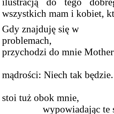
ilustracją do tego dobr
wszystkich mam i kobiet, k
Gdy znajduję się w
pro
przychodzi do mnie Mot
wypowiad
mądrości: Ni
W mojej godz
stoi tuż
wypowiadając te słowa