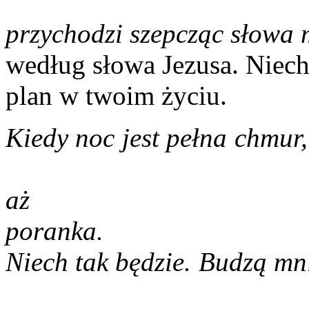
Mother 
przychodzi szepcząc słowa m
według słowa Jezusa. Niech
plan w twoim życiu.
Kiedy noc jest pełna 
które świ
aż
por
Niech tak będzie. Bu
Matk