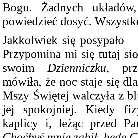
Bogu. Żadnych układów,
powiedzieć dosyć. Wszystko
Jakkolwiek się posypało –
Przypomina mi się tutaj si
swoim
Dzienniczku
, prz
mówiła, że noc staje się dl
Mszy Świętej walczyła z bl
jej spokojniej. Kiedy fi
kaplicy i, leżąc przed P
Choćbyś mnie zabił, będę Ci