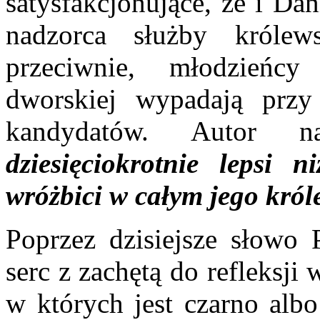
satysfakcjonujące, że i Da
nadzorca służby królew
przeciwnie, młodzieńc
dworskiej wypadają przy 
kandydatów. Autor n
dziesięciokrotnie lepsi 
wróżbici w całym jego króle
Poprzez dzisiejsze słowo 
serc z zachętą do refleksj
w których jest czarno albo