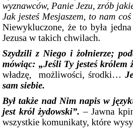
wyznawców, Panie Jezu, zrób jakie
Jak jesteś Mesjaszem, to nam coś 
Niewykluczone, że to była jedna
Jezusa w takich chwilach.
Szydzili z Niego i żołnierze; p
mówiąc: „Jeśli Ty jesteś królem
władzę, możliwości, środki…
J
sam siebie.
Był także nad Nim napis w język
jest król żydowski”.
– Jawna kpina
wszystkie komunikaty, które wysy