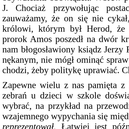
J. Chociaż przywołując postac
zauważamy, że on się nie cyk
królowi, którym był Herod, że 
prorok Amos poszedł na dwór kró
nam błogosławiony ksiądz Jerzy 
nękanym, nie mógł ominąć spraw b
chodzi, żeby politykę uprawiać. 
Zapewne wielu z nas pamięta z l
zebrań u dzieci w szkole doświa
wybrać, na przykład na przewodn
wzajemnego wypychania się międ
reprezentował.
Łatwiej jest późn