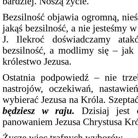
bardziej. Noszą życie.
Bezsilność objawia ogromną, nieś
jakąś bezsilność, a nie jesteśmy w
J. Ilekroć doświadczamy ata
bezsilność, a modlimy się – jak
królestwo Jezusa.
Ostatnia podpowiedź – nie trze
nastrojów, oczekiwań, nastawień
wybierać Jezusa na Króla. Szept
będziesz w raju.
Dzisiaj jest
panowaniem Jezusa Chrystusa Kró
Życzę więc trafnych wyborów.