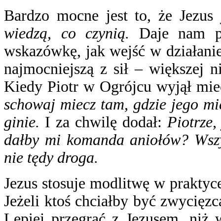
Bardzo mocne jest to, że Jezus 
wiedzą, co czynią.
Daje nam pr
wskazówkę, jak wejść w działanie
najmocniejszą z sił – większej n
Kiedy Piotr w Ogrójcu wyjął miec
schowaj miecz tam, gdzie jego mi
ginie.
I za chwilę dodał:
Piotrze,
dałby mi komanda aniołów? Wszys
nie tędy droga.
Jezus stosuje modlitwę w praktyce
Jeżeli ktoś chciałby być zwycięzc
Lepiej przegrać z Jezusem, niż 