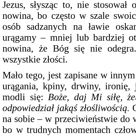
Jezus, słysząc to, nie stosował
nowina, bo często w szale swoic
osób sadzanych na ławie oskar
urągamy – mniej lub bardziej ot
nowina, że Bóg się nie odegra
wszystkie złości.
Mało tego, jest zapisane w innym
urągania, kpiny, drwiny, ironię,
modli się:
Boże, daj Mi siłę, ż
odpowiedział jakąś złośliwością.
O
na sobie – w przeciwieństwie do w
bo w trudnych momentach człowie