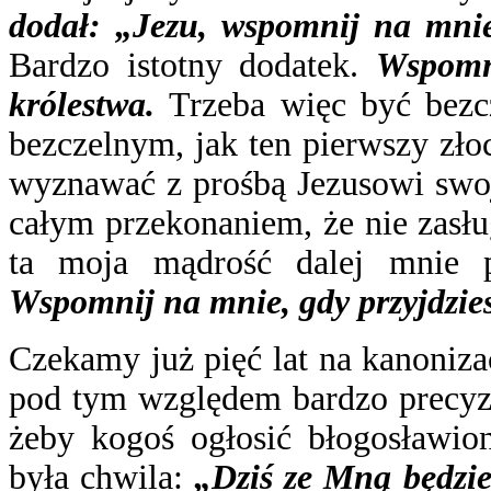
dodał: „Jezu, wspomnij na mnie,
Bardzo istotny dodatek.
Wspomni
królestwa.
Trzeba więc być bezc
bezczelnym, jak ten pierwszy zł
wyznawać z prośbą Jezusowi swoj
całym przekonaniem, że nie zasług
ta moja mądrość dalej mnie p
Wspomnij na mnie, gdy przyjdzies
Czekamy już pięć lat na kanoniza
pod tym względem bardzo precyzy
żeby kogoś ogłosić błogosławio
była chwila:
„Dziś ze Mną będzie