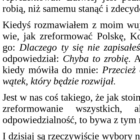
robią, niż samemu stanąć i zdecy
Kiedyś rozmawiałem z moim wuj
wie, jak zreformować Polskę, Ko
go:
Dlaczego ty się nie zapisałe
odpowiedział:
Chyba to zrobię.
A
kiedy mówiła do mnie:
Przecież
wątek, który będzie rozwijał.
Jest w nas coś takiego, że jak st
zreformowanie wszystkich,
odpowiedzialność, to bywa z tym 
I dzisiaj są rzeczywiście wybory n