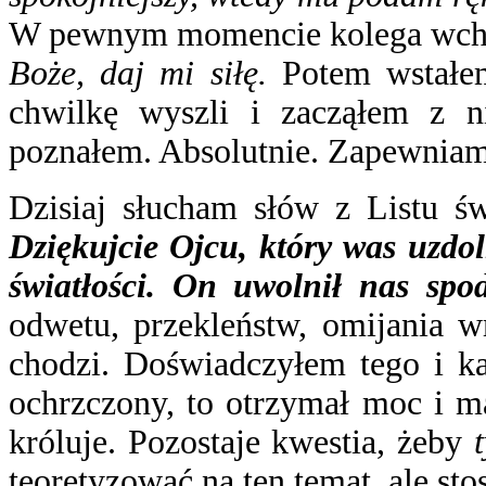
W pewnym momencie kolega wcho
Boże, daj mi siłę.
Potem wstałem
chwilkę wyszli i zacząłem z 
poznałem. Absolutnie. Zapewniam, 
Dzisiaj słucham słów z
Listu ś
Dziękujcie Ojcu, który was uzdol
światłości. On uwolnił nas sp
odwetu, przekleństw, omijania w
chodzi. Doświadczyłem tego i ka
ochrzczony, to otrzymał moc i m
króluje. Pozostaje kwestia, żeby
teoretyzować na ten temat, ale st