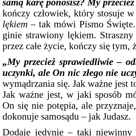
samą karę ponosisz? My przecie
kończy człowiek, który stosuje 
lękiem
– tak mówi Pismo Święte. 
ginie strawiony lękiem. Straszn
przez całe życie, kończy się tym, 
„My przecież sprawiedliwie – o
uczynki, ale On nic złego nie ucz
wymądrzania się. Jak ważne jest t
Jak ważne jest, w jaki sposób m
On się nie potępia, ale przyznaje
dokonuje samosądu – jak Judasz.
Dodaje jedynie – taki niewinny