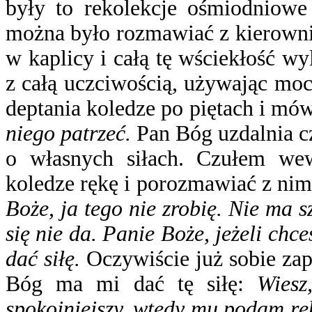
były to rekolekcje ośmiodniowe
można było rozmawiać z kierown
w kaplicy i całą tę wściekłość 
z całą uczciwością, używając mo
deptania koledze po piętach i mów
niego patrzeć.
Pan Bóg uzdalnia cz
o własnych siłach. Czułem we
koledze rękę i porozmawiać z nim
Boże, ja tego nie zrobię. Nie ma 
się nie da. Panie Boże, jeżeli chc
dać siłę.
Oczywiście już sobie zap
Bóg ma mi dać tę siłę:
Wiesz
spokojniejszy, wtedy mu podam rę