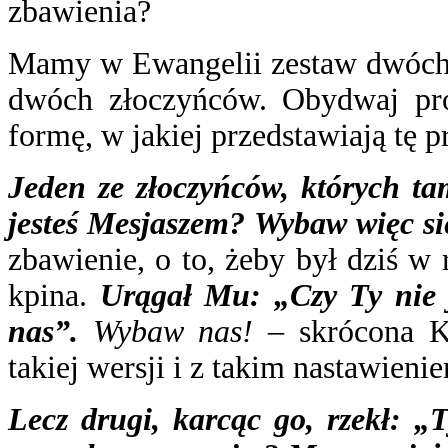
zbawienia?
Mamy w Ewangelii zestaw dwóch p
dwóch złoczyńców. Obydwaj pro
formę, w jakiej przedstawiają tę p
Jeden ze złoczyńców, których t
jesteś Mesjaszem? Wybaw więc sie
zbawienie, o to, żeby był dziś w 
kpina.
Urągał Mu: „Czy Ty nie 
nas”.
Wybaw nas!
– skrócona K
takiej wersji i z takim nastawienie
Lecz drugi, karcąc go, rzekł: „