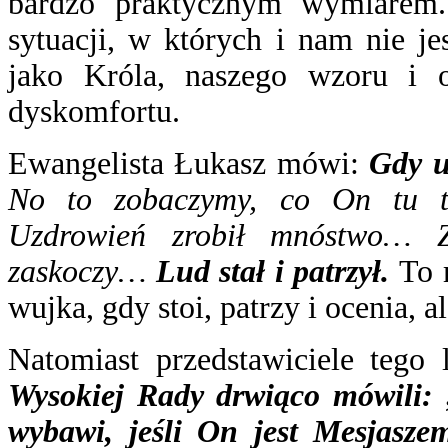
bardzo praktycznym wymiarem
sytuacji, w których i nam nie j
jako Króla, naszego wzoru i od
dyskomfortu.
Ewangelista Łukasz mówi:
Gdy u
No to zobaczymy, co On tu t
Uzdrowień zrobił mnóstwo… Z
zaskoczy…
Lud stał i patrzył.
To 
wujka, gdy stoi, patrzy i ocenia,
Natomiast przedstawiciele tego 
Wysokiej Rady drwiąco mówili: „
wybawi, jeśli On jest Mesjasz