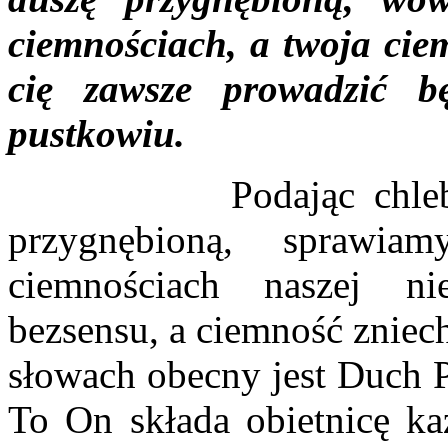
ciemnościach, a twoja cie
cię zawsze prowadzić b
pustkowiu.
Podając chleb zgłod
przygnębioną, sprawi
ciemnościach naszej ni
bezsensu, a ciemność zniec
słowach obecny jest Duch 
To On składa obietnicę k