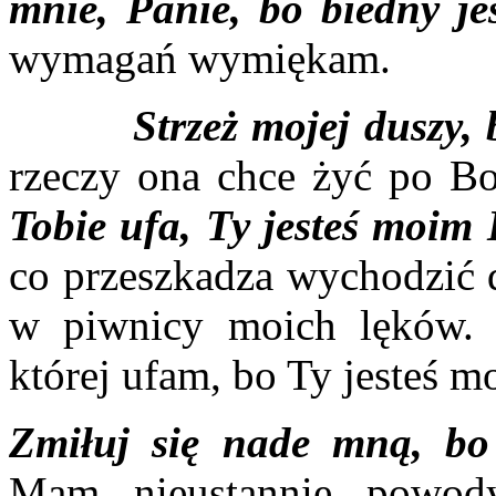
mnie, Panie, bo biedny je
wymagań wymiękam.
Strzeż mojej duszy, bo
rzeczy ona chce żyć po 
Tobie ufa, Ty jesteś moim
co przeszkadza wychodzić 
w piwnicy moich lęków. 
której ufam, bo Ty jesteś 
Zmiłuj się nade mną, bo
Mam nieustannie powod