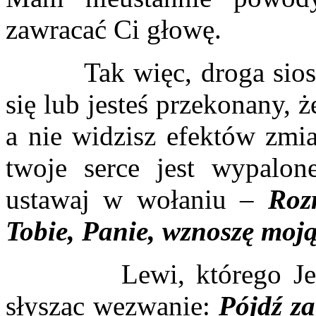
zawracać Ci głowę.
Tak więc, droga siostro i
się lub jesteś przekonany, 
a nie widzisz efektów zmia
twoje serce jest wypalon
ustawaj w wołaniu –
Roz
Tobie, Panie, wznoszę moją
Lewi, którego Jezus 
słysząc wezwanie:
Pójdź z