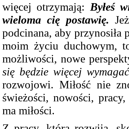
więcej otrzymają:
Byłeś w
wieloma cię postawię.
Jeże
podcinana, aby przynosiła p
moim życiu duchowym, to 
możliwości, nowe perspek
się będzie więcej wymaga
rozwojowi. Miłość nie zno
świeżości, nowości, pracy,
ma miłości.
Z pracy, która rozwija, sk