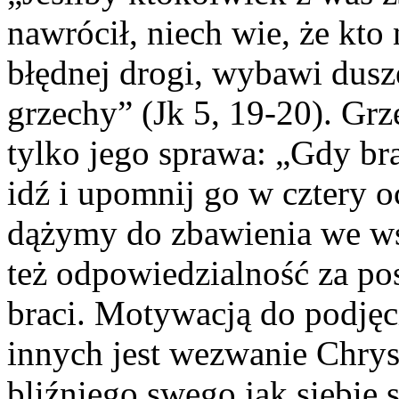
nawrócił, niech wie, że kto
błędnej drogi, wybawi duszę
grzechy” (Jk 5, 19-20). Grz
tylko jego sprawa: „Gdy bra
idź i upomnij go w cztery o
dążymy do zbawienia we ws
też odpowiedzialność za pos
braci. Motywacją do podjęci
innych jest wezwanie Chrys
bliźniego swego jak siebie