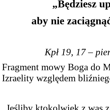
„Będziesz up
aby nie zaciągną
Kpł 19, 17 – pie
Fragment mowy Boga do Mo
Izraelity względem bliźnieg
„Jeśliby ktokolwiek z was z