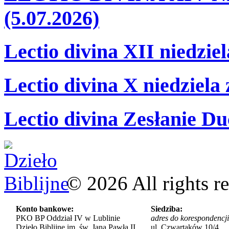
(5.07.2026)
Lectio divina XII niedzie
Lectio divina X niedziela
Lectio divina Zesłanie Du
©
2026
All rights r
Konto bankowe:
Siedziba:
PKO BP Oddział IV w Lublinie
adres do korespondencji
Dzieło Biblijne im. św. Jana Pawła II
ul. Czwartaków 10/4