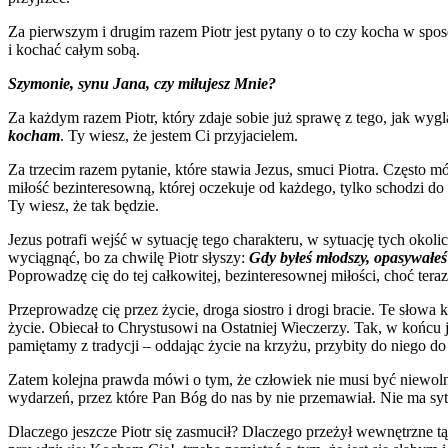
Za pierwszym i drugim razem Piotr jest pytany o to czy kocha w spos
i kochać całym sobą.
Szymonie, synu Jana, czy miłujesz Mnie?
Za każdym razem Piotr, który zdaje sobie już sprawę z tego, jak wy
kocham
. Ty wiesz, że jestem Ci przyjacielem.
Za trzecim razem pytanie, które stawia Jezus, smuci Piotra. Często m
miłość bezinteresowną, której oczekuje od każdego, tylko schodzi do
Ty wiesz, że tak będzie.
Jezus potrafi wejść w sytuację tego charakteru, w sytuację tych okoli
wyciągnąć, bo za chwilę Piotr słyszy:
Gdy byłeś młodszy, opasywałeś s
Poprowadzę cię do tej całkowitej, bezinteresownej miłości, choć teraz
Przeprowadzę cię przez życie, droga siostro i drogi bracie. Te słowa 
życie. Obiecał to Chrystusowi na Ostatniej Wieczerzy. Tak, w końcu j
pamiętamy z tradycji – oddając życie na krzyżu, przybity do niego d
Zatem kolejna prawda mówi o tym, że człowiek nie musi być niewolnik
wydarzeń, przez które Pan Bóg do nas by nie przemawiał. Nie ma syt
Dlaczego jeszcze Piotr się zasmucił? Dlaczego przeżył wewnętrzne t