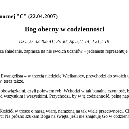
nocnej
"C"
(22.04.2007)
Bóg obecny w codzienności
Dz 5,27-32.40b-41; Ps 30; Ap 5,11-14; J 21,1-19
a śniadanie, zaprasza na nie swoich uczniów – jedenastu reprezentuje 
 Ewangelista – w trzecią niedzielę Wielkanocy, przychodzi do swoich u
, teraz także.
i obowiązkami, czyli połowem ryb. Wchodzi w tak banalną czynność, b
 wszystkim i wszystkimi. Przychodzi, by w tę codzienność, pełną napi
ościół w trosce o naszą wiarę, narażoną na tak wiele przeciwności. C
serc: Na próżno szukam Boga na święta, jeśli nie znajduję Go w codzi