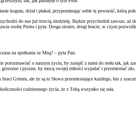
grzesznym, tak, jak pamiętał o tym Piotr.
ianie koguta, drżał i płakał, przypominając sobie tę pewność, którą poł
zychodzi do nas już trzecią niedzielę. Będzie przychodził zawsze, aż 
awia osobę Piotra i pyta: Droga siostro, drogi bracie, w czym pozwoli
 czasu na spotkania ze Mną? – pyta Pan.
ie porozmawiać o naszym życiu, by zasiąść z nami do stołu tak, jak z
, grzeszne i pyszne, by mocą swojej miłości wypalać i przemieniać zło,
k braci Grimm, ale że są to Słowa przemieniające każdego, kto z szacun
oliczności codziennego życia, że z Tobą wszystko się uda.