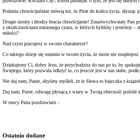
prawdziwie: Kocham Cię!, trzeba pamiętać o tym, że jest się słabym i 
Podania chrześcijańskie mówią też, że Piotr do końca życia, słysząc p
Drogie siostry i drodzy bracia chrześcijanie! Zmartwychwstały Pan pr
z okolicznościami minionego czasu, w których byliśmy i jesteśmy – st
miłości?
Nad czym pracujesz w swoim charakterze?
Co takiego dzieje się ostatnio w twoim życiu, że może nie znajdujesz
Dziękujemy Ci, dobry Jezu, że przychodzisz do nas po to, by spokojn
Świętego, który pozwala odkryć to, co jeszcze jest w nas słabe, podłe
Nie daj nam, Panie, abyśmy myśleli, że te Słowa to bajeczka z książe
Daj nam, Panie, odwagę płynącą z wiary w Twoją obecność pośród ok
W mocy Pana pozdrawiam –
Ostatnio
dodane