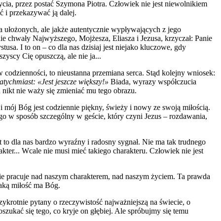
cia, przez postać Szymona Piotra. Człowiek nie jest niewolnikiem
 i przekazywać ją dalej.
a ułożonych, ale jakże autentycznie wypływających z jego
ie chwały Najwyższego, Mojżesza, Eliasza i Jezusa, krzyczał: Panie
sa. I to on – co dla nas dzisiaj jest niejako kluczowe, gdy
yscy Cię opuszczą, ale nie ja...
 codzienności, to nieustanna przemiana serca. Stąd kolejny wniosek:
natychmiast:
«
Jest jeszcze większy!
»
Biada, wyrazy współczucia
h nikt nie waży się zmieniać mu tego obrazu.
 i mój Bóg jest codziennie piękny, świeży i nowy ze swoją miłością.
 w sposób szczególny w geście, który czyni Jezus – rozdawania,
t to dla nas bardzo wyraźny i radosny sygnał. Nie ma tak trudnego
kter... Wcale nie musi mieć takiego charakteru. Człowiek nie jest
nie pracuje nad naszym charakterem, nad naszym życiem. Ta prawda
Taką miłość ma Bóg.
ykrotnie pytany o rzeczywistość najważniejszą na świecie, o
szukać się tego, co kryje on głębiej. Ale spróbujmy się temu