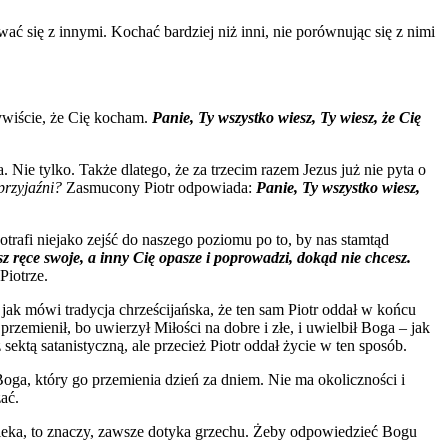
ać się z innymi. Kochać bardziej niż inni, nie porównując się z nimi
zywiście, że Cię kocham.
Panie, Ty wszystko wiesz, Ty wiesz, że Cię
 Nie tylko. Także dlatego, że za trzecim razem Jezus już nie pyta o
rzyjaźni?
Zasmucony Piotr odpowiada:
Panie, Ty wszystko wiesz,
Potrafi niejako zejść do naszego poziomu po to, by nas stamtąd
esz ręce swoje, a inny Cię opasze i poprowadzi, dokąd nie chcesz.
Piotrze.
, jak mówi tradycja chrześcijańska, że ten sam Piotr oddał w końcu
zemienił, bo uwierzył Miłości na dobre i złe, i uwielbił Boga – jak
ktą satanistyczną, ale przecież Piotr oddał życie w ten sposób.
oga, który go przemienia dzień za dniem. Nie ma okoliczności i
ać.
wieka, to znaczy, zawsze dotyka grzechu. Żeby odpowiedzieć Bogu