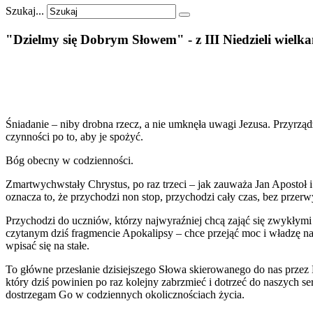
Szukaj...
"Dzielmy
się
Dobrym
Słowem"
-
z
III
Niedzieli
wielka
Śniadanie – niby drobna rzecz, a nie umknęła uwagi Jezusa. Przyrządz
czynności po to, aby je spożyć.
Bóg obecny w codzienności.
Zmartwychwstały Chrystus, po raz trzeci – jak zauważa Jan Apostoł i
oznacza to, że przychodzi non stop, przychodzi cały czas, bez przerwy
Przychodzi do uczniów, którzy najwyraźniej chcą zająć się zwykłym
czytanym dziś fragmencie Apokalipsy – chce przejąć moc i władzę nad
wpisać się na stałe.
To główne przesłanie dzisiejszego Słowa skierowanego do nas przez K
który dziś powinien po raz kolejny zabrzmieć i dotrzeć do naszych 
dostrzegam Go w codziennych okolicznościach życia.