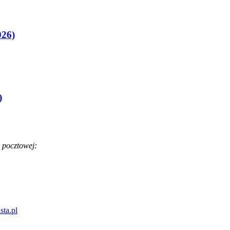
026)
)
 pocztowej:
sta.pl