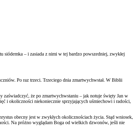
tu siódemka – i zasiada z nimi w tej bardzo powszedniej, zwykłej
czniów. Po raz trzeci. Trzeciego dnia zmartwychwstał. W Biblii
y zaświadczyć, że po zmartwychwstaniu – jak notuje święty Jan w
ęć i okoliczności niekoniecznie sprzyjających uśmiechowi i radości,
hrystus obecny jest w zwykłych okolicznościach życia. Stąd wniosek,
enności. Na próżno wyglądam Boga od wielkich dzwonów, jeśli nie