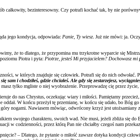
ób całkowity, bezinteresowny. Czy potrafi kochać tak, by nie porównyw
gląda jego kondycja, odpowiada:
Panie, Ty wiesz
. Już nie mówi: ja. Oc
ówimy, że to dlatego, że przypomina mu trzykrotne wyparcie się Mistrza.
 poziomu Piotra i pyta:
Piotrze, jesteś Mi przyjacielem?
Dochowasz mi p
czności, w których znajduje się człowiek. Potrafi się do nich odwołać. 
ię sam i chodziłeś, gdzie chciałeś. Ale gdy się zestarzejesz, wyciągni
 masz tylko mgliste o niej wyobrażenie. Przeprowadzę cię przez życie, 
kieruje do nas Chrystus, oczekując wiary i miłości. Pamiętamy przecież
e oddał. W końcu przeżył tę przemianę, w końcu się udało, bo Bóg go pr
o góry nogami. Nawiasem mówiąc, odwrócony krzyż jest utożsamiany z se
iem swojego charakteru, swoich wad. Nie musi, jeżeli zbliża się do B
uacji w codzienności, przez którą Pan nie chciałby czegoś nam przekaz
ąpnięcie? – Dlatego, że pytanie o miłość zawsze dotyka kondycji czło