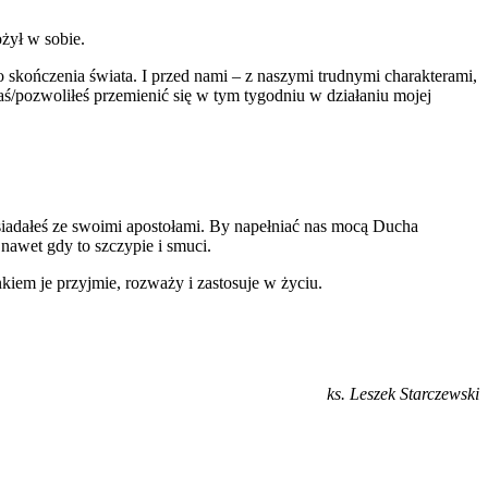
ożył w sobie.
do skończenia świata. I przed nami – z naszymi trudnymi charakterami,
łaś/pozwoliłeś przemienić się w tym tygodniu w działaniu mojej
asiadałeś ze swoimi apostołami. By napełniać nas mocą Ducha
 nawet gdy to szczypie i smuci.
kiem je przyjmie, rozważy i zastosuje w życiu.
ks. Leszek Starczewski