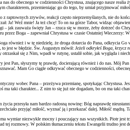
nas do obecnego w codzienności Chrystusa, znającego nasze realia ży
m charakterem, przemieniając go do tego, by umiał przyjmować miłość
go z raptownych zrywów, reakcji często nieprzemyślanych, nie do końc
ał: Ja! Weź mnie! Ja też chcę! To on na górze Tabor, widząc objawien
 – jak zauważa święty Jan – rzuca się w morze, żeby dotrzeć do Chrystu
ru przez Boga – zapewniał Chrystusa w czasie Ostatniej Wieczerzy: Wsz
a również i w tę niedzielę, że droga dotarcia do Pana, odkrycia Go w
a, to jest w błędzie. Św. Augustyn mówił:
Jeżeli odkryłeś Boga, krzycz 
otrzaskał się z Nim, wpadł w rutynę, ustalił sobie, jak wygląda i niec
ry jest Pan, słyszymy tę prawdę, docierającą również i do nas. Mój Pan
oznawać. Mam Go ciągle odkrywać obecnego w codzienności, obecnego
autentyczny wobec Pana – przeżywa przemianę, spotykając Chrystusa. Jes
 ma taki charakter... Z nim to się już nie dogadam, bo on ma taki chara
ylem życia przesyła nam bardzo radosną nowinę: Bóg naprawdę nieustan
echciało przyjąć miłość, wyznać ją i przekazać dalej. Miłość mądrą. 
a wymiar niezwykle mocny i pouczający nas wszystkich. Piotr jest trz
kład tej rozmowy. W polskim tłumaczeniu tekstu Ewangelii trudno jest do