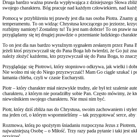
Druga bardzo ważna prawda wypływająca z dzisiejszego Słowa zbliża 
swojego charakteru. Bóg pracuje nad każdym człowiekiem, nad każdy
Pomocą w przybliżeniu tej prawdy jest dla nas osoba Piotra. Znamy 
temperamentu. To on widząc Chrystusa kroczącego po jeziorze, krzycz
rozbijmy namioty! Zostańmy tu! Tu jest nam dobrze! To on prawie nagi
przyglądamy się tej drugiej prawdzie o przemianie ludzkiego charakte
To on jest dla nas bardzo wyraźnym sygnałem zesłanym przez Pana Bog
jeżeli ktoś przyzwyczaił się do Pana Boga lub twierdzi, że Go już zn
należy złożyć każdemu, kto przyzwyczaił się do Pana Boga, to znaczy 
Przyglądając się Piotrowi, który stopniowo odkrywa, jak wielki i dob
Nie wolno mi się do Niego przyzwyczaić! Mam Go ciągle szukać i p
łamania chleba, czyli w czasie Eucharystii.
Piotr – który charakter miał niezwykle trudny, ale był też szalenie 
charakteru, z którym nie poradziłby sobie Pan. Często mówimy, że ktoś
niewolnikiem swojego charakteru. Nie musi nim być.
Piotr, który dziś zbliża nas do Chrystusa, swoim zachowaniem i st
ma jeden cel, o którym wspomnieliśmy – tak przygotować serce, aby z
Rozmowa, którą po spożytym śniadaniu rozpoczyna Jezus z Piotrem, m
najważniejszą Osobę – o Miłość. Trzy razy pada pytanie i taki jest u
przyjrzeć.