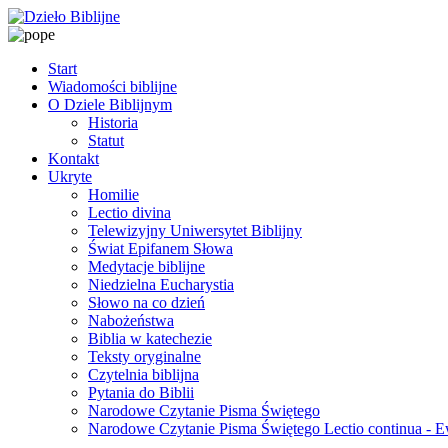
Start
Wiadomości biblijne
O Dziele Biblijnym
Historia
Statut
Kontakt
Ukryte
Homilie
Lectio divina
Telewizyjny Uniwersytet Biblijny
Świat Epifanem Słowa
Medytacje biblijne
Niedzielna Eucharystia
Słowo na co dzień
Nabożeństwa
Biblia w katechezie
Teksty oryginalne
Czytelnia biblijna
Pytania do Biblii
Narodowe Czytanie Pisma Świętego
Narodowe Czytanie Pisma Świętego Lectio continua - 