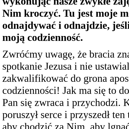
wykonując nasze zwykłe zaję
Nim kroczyć. Tu jest moje m
odnajdywać i odnajdzie, jeś
moją codzienność.
Zwróćmy uwagę, że bracia zna
spotkanie Jezusa i nie ustawial
zakwalifikować do grona apost
codzienności! Jak ma się to do
Pan się zwraca i przychodzi. 
poruszył serce i przyszedł ten
aby chodzić za Nim, aby lgną