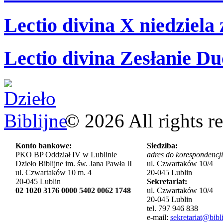
Lectio divina X niedziela
Lectio divina Zesłanie Du
©
2026
All rights r
Konto bankowe:
Siedziba:
PKO BP Oddział IV w Lublinie
adres do korespondencji
Dzieło Biblijne im. św. Jana Pawła II
ul. Czwartaków 10/4
ul. Czwartaków 10 m. 4
20-045 Lublin
20-045 Lublin
Sekretariat:
02 1020 3176 0000 5402 0062 1748
ul. Czwartaków 10/4
20-045 Lublin
tel. 797 946 838
e-mail:
sekretariat@bibli