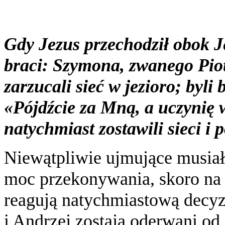
Gdy Jezus przechodził obok Je
braci: Szymona, zwanego Piot
zarzucali sieć w jezioro; byli
«Pójdźcie za Mną, a uczynię 
natychmiast zostawili sieci i 
Niewątpliwie ujmujące musiał
moc przekonywania, skoro na
reagują natychmiastową decyz
i Andrzej zostają oderwani od