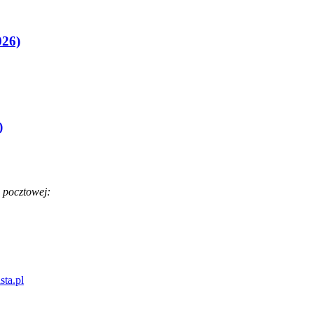
026)
)
 pocztowej:
sta.pl