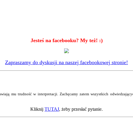
Jesteś na facebooku? My też! :)
Zapraszamy do dyskusji na naszej facebookowej stronie!
wiają mu trudność w interpretacji. Zachęcamy zatem wszystkich odwiedzający
Kliknij
TUTAJ
, żeby przesłać pytanie.