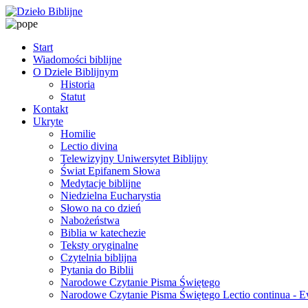
Start
Wiadomości biblijne
O Dziele Biblijnym
Historia
Statut
Kontakt
Ukryte
Homilie
Lectio divina
Telewizyjny Uniwersytet Biblijny
Świat Epifanem Słowa
Medytacje biblijne
Niedzielna Eucharystia
Słowo na co dzień
Nabożeństwa
Biblia w katechezie
Teksty oryginalne
Czytelnia biblijna
Pytania do Biblii
Narodowe Czytanie Pisma Świętego
Narodowe Czytanie Pisma Świętego Lectio continua - 