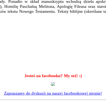
Judy. Ponadto w skład manuskryptu wchodzą dzieła apokry
 Homilię Paschalną Melitona, Apologię Fileasa oraz starot
wiadków tekstu Nowego Testamentu. Teksty biblijne (określan
Jesteś na facebooku? My też! :)
Zapraszamy do dyskusji na naszej facebookowej stronie!