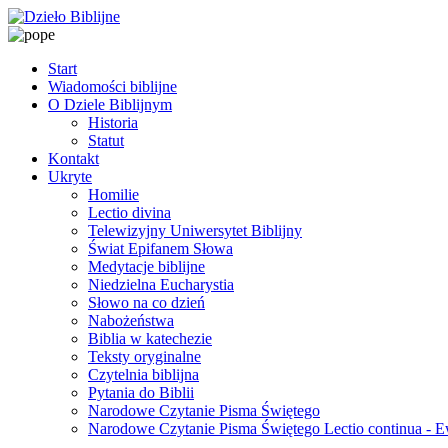
Start
Wiadomości biblijne
O Dziele Biblijnym
Historia
Statut
Kontakt
Ukryte
Homilie
Lectio divina
Telewizyjny Uniwersytet Biblijny
Świat Epifanem Słowa
Medytacje biblijne
Niedzielna Eucharystia
Słowo na co dzień
Nabożeństwa
Biblia w katechezie
Teksty oryginalne
Czytelnia biblijna
Pytania do Biblii
Narodowe Czytanie Pisma Świętego
Narodowe Czytanie Pisma Świętego Lectio continua - 