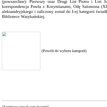
(powszechne): Pierwszy oraz Drugi List Piotra i List 
korespondencja Pawła z Koryntianami, Odę Salomona (XI),
aleksandryjskiego i zaliczony został do I-ej kategorii ś
Bibliotece Watykańskiej.
(Powrót do wyboru kategorii)
"
Scriptura crescit cum legente
"