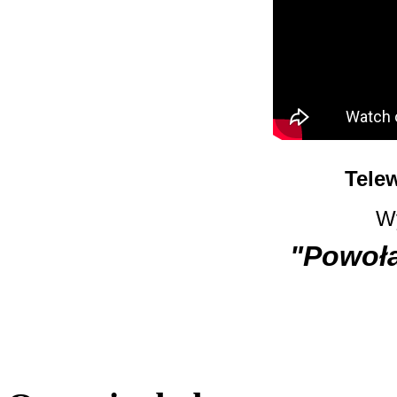
Tele
W
"Powoła