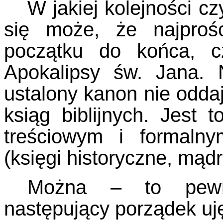
W jakiej kolejności c
się może, że najproś
początku do końca, c
Apokalipsy św. Jana. 
ustalony kanon nie odda
ksiąg biblijnych. Jest
treściowym i formalnym
(księgi historyczne, mądr
Można – to pewn
następujący porządek uję