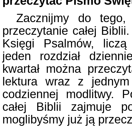
przeczytać Pismo Święt
Zacznijmy do tego,
przeczytanie całej Bibli
Księgi Psalmów, liczą
jeden rozdział dzienni
kwartał można przeczy
lektura wraz z jedny
codziennej modlitwy. P
całej Biblii zajmuje p
moglibyśmy już ją przec