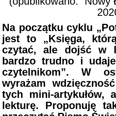
(opublikowano: "Nowy Ł
2020
Na początku cyklu „Pot
jest to „Księga, któr
czytać, ale dojść w 
bardzo trudno i udaj
czytelnikom”. W os
wyrażam wdzięczność 
tych mini-artykułów,
lekturę. Proponuję t