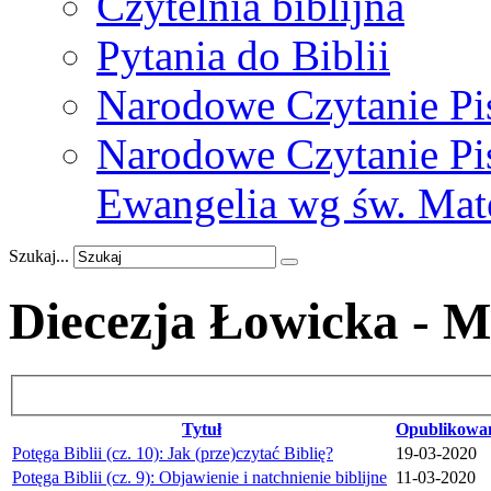
Czytelnia biblijna
Pytania do Biblii
Narodowe Czytanie Pi
Narodowe Czytanie Pis
Ewangelia wg św. Mat
Szukaj...
Diecezja Łowicka - Ma
Tytuł
Opublikowa
Potęga Biblii (cz. 10): Jak (prze)czytać Biblię?
19-03-2020
Potęga Biblii (cz. 9): Objawienie i natchnienie biblijne
11-03-2020