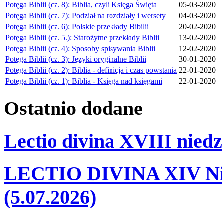
Potęga Biblii (cz. 8): Biblia, czyli Księga Święta
05-03-2020
Potęga Biblii (cz. 7): Podział na rozdziały i wersety
04-03-2020
Potęga Biblii (cz. 6): Polskie przekłady Bibilii
20-02-2020
Potęga Biblii (cz. 5.): Starożytne przekłady Biblii
13-02-2020
Potęga Biblii (cz. 4): Sposoby spisywania Biblii
12-02-2020
Potęga Biblii (cz. 3): Języki oryginalne Biblii
30-01-2020
Potęga Biblii (cz. 2): Biblia - definicja i czas powstania
22-01-2020
Potęga Biblii (cz. 1): Biblia - Księga nad księgami
22-01-2020
Ostatnio
dodane
Lectio divina XVIII niedz
LECTIO DIVINA XIV Nie
(5.07.2026)