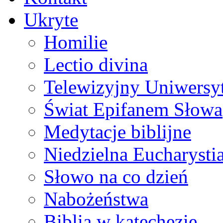
Ukryte
Homilie
Lectio divina
Telewizyjny Uniwersyt
Świat Epifanem Słowa
Medytacje biblijne
Niedzielna Eucharysti
Słowo na co dzień
Nabożeństwa
Biblia w katechezie