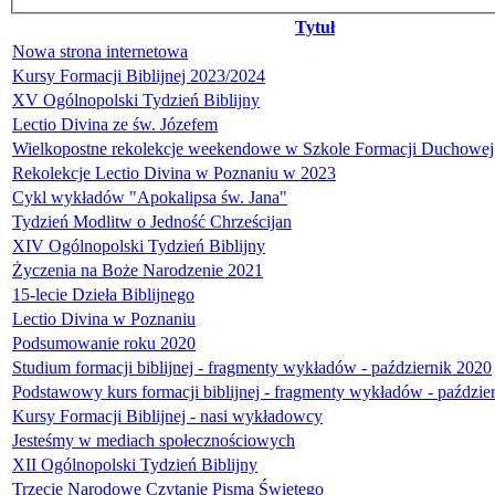
Tytuł
Nowa strona internetowa
Kursy Formacji Biblijnej 2023/2024
XV Ogólnopolski Tydzień Biblijny
Lectio Divina ze św. Józefem
Wielkopostne rekolekcje weekendowe w Szkole Formacji Duchowej
Rekolekcje Lectio Divina w Poznaniu w 2023
Cykl wykładów "Apokalipsa św. Jana"
Tydzień Modlitw o Jedność Chrześcijan
XIV Ogólnopolski Tydzień Biblijny
Życzenia na Boże Narodzenie 2021
15-lecie Dzieła Biblijnego
Lectio Divina w Poznaniu
Podsumowanie roku 2020
Studium formacji biblijnej - fragmenty wykładów - październik 2020
Podstawowy kurs formacji biblijnej - fragmenty wykładów - paździe
Kursy Formacji Biblijnej - nasi wykładowcy
Jesteśmy w mediach społecznościowych
XII Ogólnopolski Tydzień Biblijny
Trzecie Narodowe Czytanie Pisma Świętego