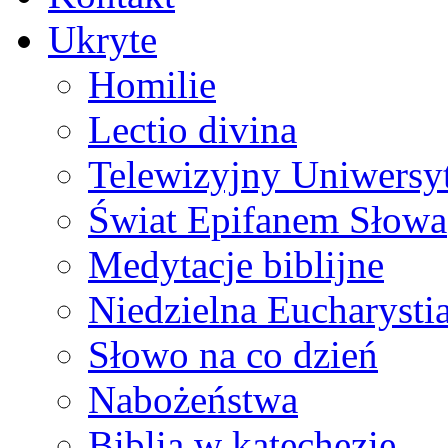
Ukryte
Homilie
Lectio divina
Telewizyjny Uniwersyt
Świat Epifanem Słowa
Medytacje biblijne
Niedzielna Eucharysti
Słowo na co dzień
Nabożeństwa
Biblia w katechezie