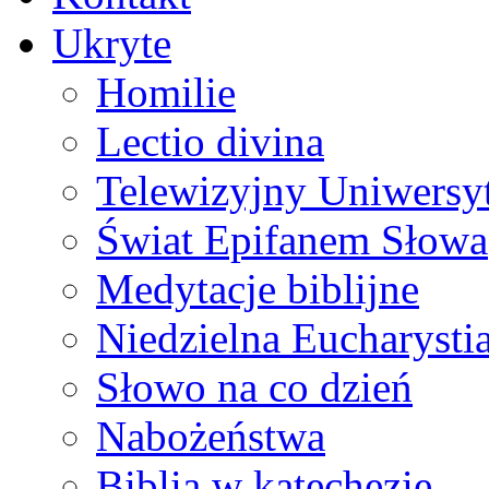
Ukryte
Homilie
Lectio divina
Telewizyjny Uniwersyt
Świat Epifanem Słowa
Medytacje biblijne
Niedzielna Eucharysti
Słowo na co dzień
Nabożeństwa
Biblia w katechezie