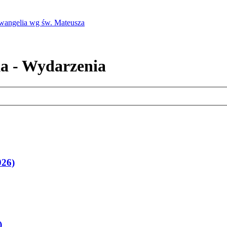
Ewangelia wg św. Mateusza
a - Wydarzenia
026)
)