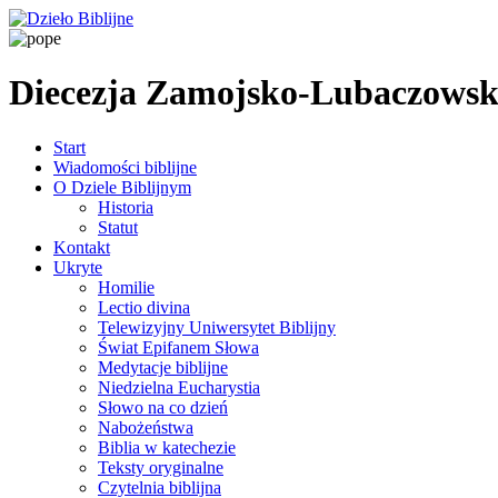
Diecezja Zamojsko-Lubaczows
Start
Wiadomości biblijne
O Dziele Biblijnym
Historia
Statut
Kontakt
Ukryte
Homilie
Lectio divina
Telewizyjny Uniwersytet Biblijny
Świat Epifanem Słowa
Medytacje biblijne
Niedzielna Eucharystia
Słowo na co dzień
Nabożeństwa
Biblia w katechezie
Teksty oryginalne
Czytelnia biblijna