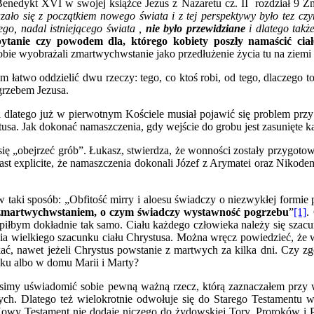
Benedykt XVI w swojej książce Jezus z Nazaretu cz. II rozdział 9 Z
ało się z początkiem nowego świata i z tej perspektywy było tez czy
ego, nadal istniejącego świata ,
nie było przewidziane
i dlatego tak
anie czy powodem dla, którego kobiety poszły namaścić ciało
bie wyobrażali zmartwychwstanie jako przedłużenie życia tu na ziemi
am łatwo oddzielić dwu rzeczy: tego, co ktoś robi, od tego, dlaczego t
grzebem Jezusa.
latego już w pierwotnym Kościele musiał pojawić się problem przy in
tusa. Jak dokonać namaszczenia, gdy wejście do grobu jest zasunięte ka
ię „obejrzeć grób”. Łukasz, stwierdza, że wonności zostały przygotowa
iast explicite, że namaszczenia dokonali Józef z Arymatei oraz Nikod
 w taki sposób: „Obfitość mirry i aloesu świadczy o niezwykłej formi
go zmartwychwstaniem, o czym świadczy wystawność pogrzebu
”
[1]
.
ostąpiłbym dokładnie tak samo. Ciału każdego człowieka należy się szac
 wielkiego szacunku ciału Chrystusa. Można wręcz powiedzieć, że w 
kać, nawet jeżeli Chrystus powstanie z martwych za kilka dni. Czy zg
ku albo w domu Marii i Marty?
usimy uświadomić sobie pewną ważną rzecz, którą zaznaczałem przy 
ych. Dlatego też wielokrotnie odwołuje się do Starego Testamentu w
Nowy Testament nie dodaje niczego do żydowskiej Tory, Proroków i Pi