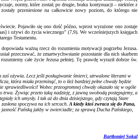
je, normy, które został; po drugie, braku kontynuacji – niektóre z
h zostały przeniesione na całkowicie nowy poziom, do którego nie
 świecie. Pojawiło się ono dość późno, wprost wyrażone ono zostaje
as] i ożywi do życia wiecznego” (7,9). We wcześniejszych księgach
Starego Testamentu.
to dopowiada ważną rzecz do rozumienia motywacji pogrzebu Jezusa.
usiał przeczuwać, że zmartwychwstanie pozostanie dla nich skarbem
rozumiemy całe życie Jezusa pełniej. Tę prawdę wyraził dobrze św.
 zaś ożywia. Lecz jeśli posługiwanie śmierci, utrwalone literami w
cza, która miała przeminąć, to o ileż bardziej pełne chwały będzie
anie sprawiedliwości! Wobec przeogromnej chwały okazało się w ogóle
, co trwa. Żywiąc przeto taką nadzieję, z jawną swobodą postępujemy, a
tępiały ich umysły. I tak aż do dnia dzisiejszego, gdy czytają Stare
za, zasłona spoczywa na ich sercach.
A kiedy ktoś zwraca się do Pana,
 w jasność Pańską jakby w zwierciadle; za sprawą Ducha Pańskiego,
Bartłomiej Sokal