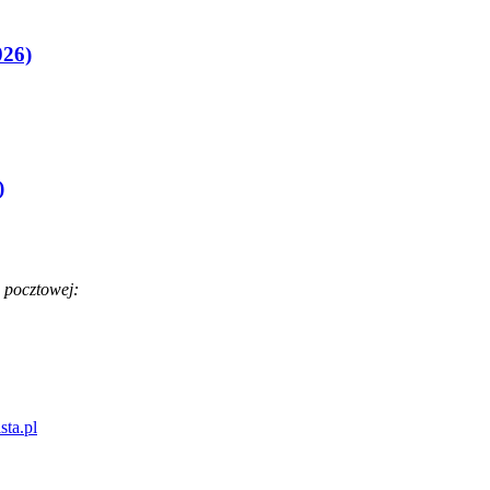
026)
)
 pocztowej:
sta.pl