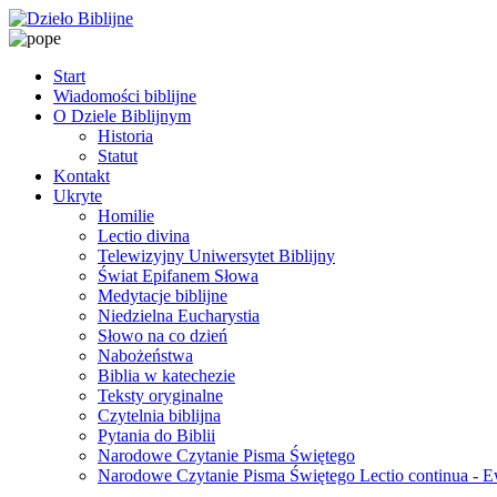
Start
Wiadomości biblijne
O Dziele Biblijnym
Historia
Statut
Kontakt
Ukryte
Homilie
Lectio divina
Telewizyjny Uniwersytet Biblijny
Świat Epifanem Słowa
Medytacje biblijne
Niedzielna Eucharystia
Słowo na co dzień
Nabożeństwa
Biblia w katechezie
Teksty oryginalne
Czytelnia biblijna
Pytania do Biblii
Narodowe Czytanie Pisma Świętego
Narodowe Czytanie Pisma Świętego Lectio continua - 