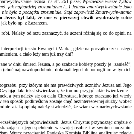
martwychwstanie Jezusa na str. 261 pisze;
Wprawdzie wierze Żydów
mś jak najbardziej zrozumiałym (...) Jednak zmartwychwstanie jako
że nie było z początku zrozumiałe. Stąd zapowiedź Zmartwychwstania
 Jezus był fakt, że one w pierwszej chwili wyobrażały sobie
 jak było np. z Łazarzem.
o robi. Należy od razu zaznaczyć, że uczeni różnią się co do opinii na
terpretacji tekstu Ewangelii Marka, gdzie na początku szesnastego
mieniem, a ciało leży tam już trzy dni?
ne w dniu śmierci Jezusa, a po szabacie kobiety poszły je „zanieść”,
em (choć najprawdopodobniej dokonali tego lub pomogli im w tym ich
e pogrzebu, przy którym nie ma prawdziwych uczniów Jezusa ani Jego
 Czytając taki tekst stwierdzam, że trudno przyjąć takie twierdzenie –
unek, a tym należy się on ciału Chrystusa, którego otaczano już wtedy
ten sposób podkreślona zostaje chęć bezinteresownej służby wobec
odnie z taką opinią należy stwierdzić, że wiara w zmartwychwstanie
wcześniejszych odpowiedziach. Jezus Chrystus przynosząc orędzie o
skazując na jego spełnienie w swojej osobie i w swoim nauczaniu.
sm. Wręcz przeciwnie! Papieska Komisja Biblijna analizując relację