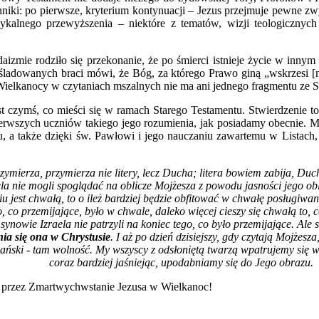
: po pierwsze, kryterium kontynuacji – Jezus przejmuje pewne zwycza
adykalnego przewyższenia – niektóre z tematów, wizji teologicznyc
aizmie rodziło się przekonanie, że po śmierci istnieje życie w innym
eśladowanych braci mówi, że Bóg, za którego Prawo giną „wskrzesi [n
s Wielkanocy w czytaniach mszalnych nie ma ani jednego fragmentu ze 
t czymś, co mieści się w ramach Starego Testamentu. Stwierdzenie 
erwszych uczniów takiego jego rozumienia, jak posiadamy obecnie. M
, a także dzięki św. Pawłowi i jego nauczaniu zawartemu w Listach, 
ymierza, przymierza nie litery, lecz Ducha; litera bowiem zabija, Duch
la nie mogli spoglądać na oblicze Mojżesza z powodu jasności jego obli
u jest chwałą, to o ileż bardziej będzie obfitować w chwałę posługiw
to, co przemijające, było w chwale, daleko więcej cieszy się chwałą to
 synowie Izraela nie patrzyli na koniec tego, co było przemijające. Ale s
nia się ona w Chrystusie
. I aż po dzień dzisiejszy, gdy czytają Mojżes
Pański - tam wolność. My wszyscy z odsłoniętą twarzą wpatrujemy się
coraz bardziej jaśniejąc, upodabniamy się do Jego obrazu.
ia przez Zmartwychwstanie Jezusa w Wielkanoc!