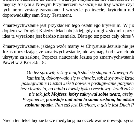
między Starym a Nowym Przymierzem wskazuje na trzy ważne czynniki
tych norm zostały zarzucone; i wreszcie po trzecie, kryterium r
doprowadziłby sam Stary Testament.
Zmartwychwstanie jest przykładem tego ostatniego kryterium. W jud
dopiero w Drugiej Księdze Machabejskiej, gdy drugi z siedmiu prz
idea ta wyrażona jest bardzo nieśmiało. Dlatego też przez cały okre
Zmartwychwstanie, jakiego wzór mamy w Chrystusie Jezusie nie jes
Jezus uprzedzając, że zmartwychwstanie, nie wymagał od swoich pi
ukrytym za zasłoną. Poprzez nauczanie Jezusa po zmartwychwstaniu
Paweł w 2 Kor 3,6-18:
On też sprawił, żeśmy mogli stać się sługami Nowego Prz
kamieniu, dokonywało się w chwale, tak iż synowie Izrae
posługiwanie Ducha! Jeżeli bowiem posługiwanie potępieni
bez chwały to, co miało chwałę tylko częściową. Jeżeli zaś 
nie tak,
jak Mojżesz, który zakrywał sobie twarz
, ażeby
Przymierze,
pozostaje nad nimi ta sama zasłona, bo odsła
zasłona opada
. Pan zaś jest Duchem, a gdzie jest Duch 
Niech ten tekst będzie także medytacją na oczekiwanie nowego życ