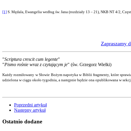
[1]
S. Mędala, Ewangelia według św. Jana (rozdziały 13 – 21), NKB NT 4/2, Częs
Zapraszamy do
"
Scriptura crescit cum legente
"
"
Pismo rośnie wraz z czytającym je
" (św. Grzegorz Wielki)
Każdy rozmiłowany w Słowie Bożym napotyka w Biblii fragmenty, które sprawia
udzielona w ciągu około tygodnia, a następnie będzie ona opublikowana w sekc
Poprzedni artykuł
Następny artykuł
Ostatnio
dodane