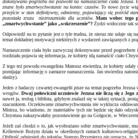
dokonywano pogrzebu nie pozwolił na namaszczenie ciała Jezusa
. 
znane było zmartwychwstanie na koniec czasów. To nowe życie wiąz
przejście w stan definitywny, odmienny, pojawiający się pośród star
pozostała zrazu niezrozumiała dla uczniów.
Mam wobec tego pyt
„zmartwychwstanie” jako „wskrzeszenie”?
Żydzi widocznie tak so
Odpowiedź na to pytanie jest o tyle trudna, że nieraz nie udaje się n
temat dokładnej motywacji niektórych z wydarzeń zawiązanych z po
Namaszczenie ciała było zazwyczaj dokonywane przed pogrzebem i d
rozdziału pojawia się informacja, że kobiety idą namaścić ciało Chrys
Z tego też powodu ewangelista Mateusz stwierdza, że kobiety udały s
pomijając informację o zamiarze namaszczenia. Jan stwierdza natom
słudzy).
Jeden z badaczy czwartej ewangelii pisze na temat pogrzebu Jezusa
wrogów.
Dwaj połowiczni uczniowie Jezusa nie liczą się z Je
nawet ja, teolog i biblista, gdybym znalazł się w takiej sytuacji, p
szacunkiem. Oczekiwanie zmartwychwstania nie wyklucza oddawania
Mistrza, bo wiadomo, że materiałów tych nie będzie się dało odzys
Chrystusa nakazywałaby pozostawienie go na Golgocie, w Wieczerni
Jeżeli zaś chodzi o to, jak wyobrażano sobie zmartwychwstanie, m
Królestwie Bożym działa w określonych ramach kulturowo-religijn
Obfitość odniesień do tekstów Starego Przymierza nie oznacza, że 