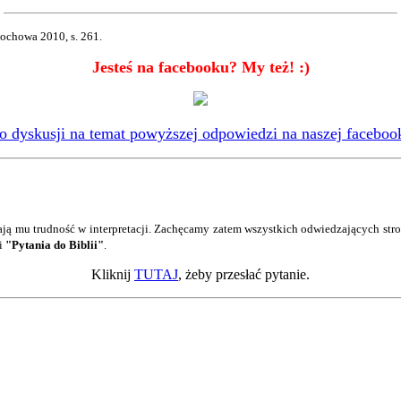
tochowa 2010, s. 261.
Jesteś na facebooku? My też! :)
 dyskusji na temat powyższej odpowiedzi na naszej facebook
ją mu trudność w interpretacji. Zachęcamy zatem wszystkich odwiedzających str
ji
"Pytania do Biblii"
.
Kliknij
TUTAJ
, żeby przesłać pytanie.