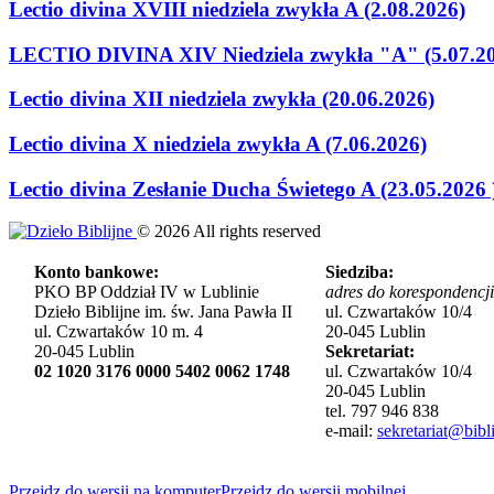
Lectio divina XVIII niedziela zwykła A (2.08.2026)
LECTIO DIVINA XIV Niedziela zwykła "A" (5.07.2
Lectio divina XII niedziela zwykła (20.06.2026)
Lectio divina X niedziela zwykła A (7.06.2026)
Lectio divina Zesłanie Ducha Świetego A (23.05.2026 
©
2026
All rights reserved
Konto bankowe:
Siedziba:
PKO BP Oddział IV w Lublinie
adres do korespondencji
Dzieło Biblijne im. św. Jana Pawła II
ul. Czwartaków 10/4
ul. Czwartaków 10 m. 4
20-045 Lublin
20-045 Lublin
Sekretariat:
02 1020 3176 0000 5402 0062 1748
ul. Czwartaków 10/4
20-045 Lublin
tel. 797 946 838
e-mail:
sekretariat@bibli
Przejdz do wersji na komputer
Przejdz do wersji mobilnej