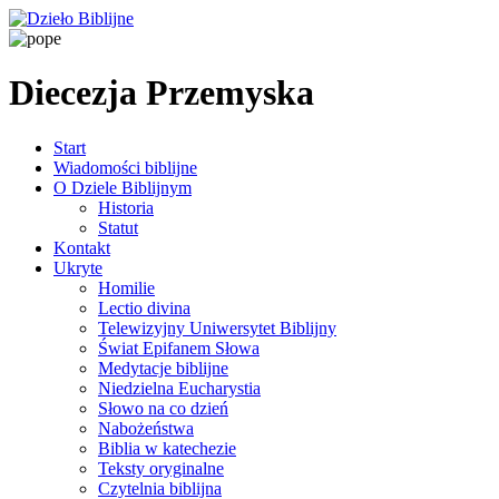
Diecezja Przemyska
Start
Wiadomości biblijne
O Dziele Biblijnym
Historia
Statut
Kontakt
Ukryte
Homilie
Lectio divina
Telewizyjny Uniwersytet Biblijny
Świat Epifanem Słowa
Medytacje biblijne
Niedzielna Eucharystia
Słowo na co dzień
Nabożeństwa
Biblia w katechezie
Teksty oryginalne
Czytelnia biblijna