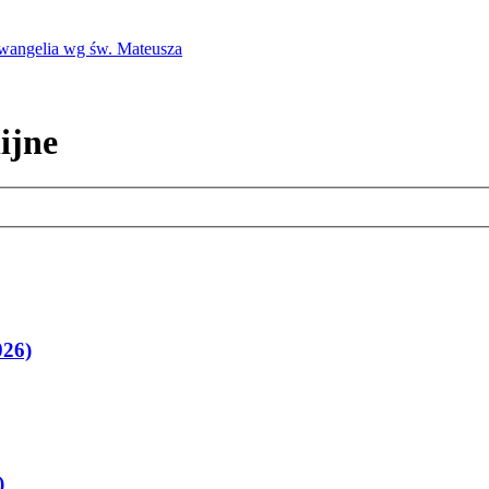
Ewangelia wg św. Mateusza
ijne
026)
)