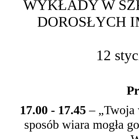
WYKŁADY W SZK
DOROSŁYCH I
12 styc
P
17.00 - 17.45
– „Twoja w
sposób wiara mogła g