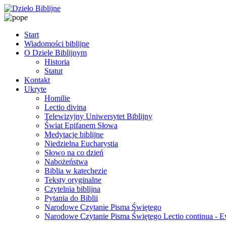
Start
Wiadomości biblijne
O Dziele Biblijnym
Historia
Statut
Kontakt
Ukryte
Homilie
Lectio divina
Telewizyjny Uniwersytet Biblijny
Świat Epifanem Słowa
Medytacje biblijne
Niedzielna Eucharystia
Słowo na co dzień
Nabożeństwa
Biblia w katechezie
Teksty oryginalne
Czytelnia biblijna
Pytania do Biblii
Narodowe Czytanie Pisma Świętego
Narodowe Czytanie Pisma Świętego Lectio continua - 