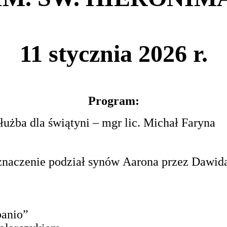
11 stycznia 2026 r.
Program:
łużba dla świątyni – mgr lic.
Michał Faryna
znaczenie podział synów
Aarona przez Dawida 
banio”