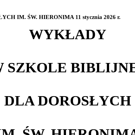
YCH IM.
ŚW. HIERONIMA
11
stycznia
2026
r.
WYKŁADY
 SZKOLE BIBLIJN
DLA DOROSŁYCH
IM. ŚW. HIERONIM