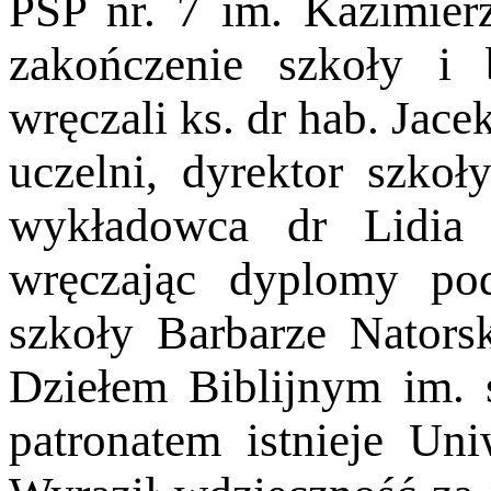
PSP nr. 7 im. Kazimier
zakończenie szkoły i 
wręczali ks. dr
hab. Jacek
uczelni, dyrektor szko
wykładowca dr Lidia 
wręczając
dyplomy pod
szkoły Barbarze Nator
Dziełem Biblijnym im. 
patronatem
istnieje Uni