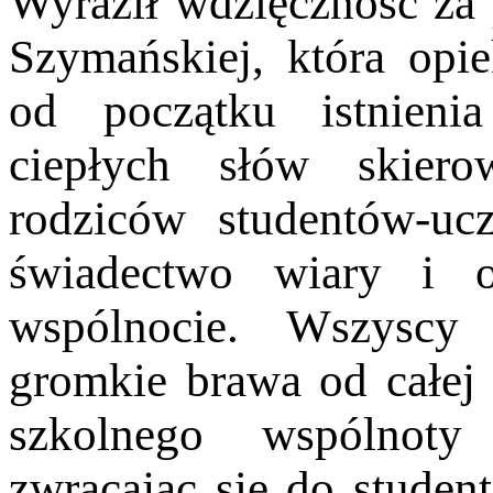
Wyraził wdzięczność z
Szymańskiej, która opie
od
początku istnieni
ciepłych słów skier
rodziców studentów-uc
świadectwo
wiary i o
wspólnocie. Wszysc
gromkie brawa od całej
szkolnego
wspólnoty
zwracając się do stude