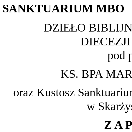
SANKTUARIUM
MBO
DZIEŁO BIBLIJN
DIECEZJ
pod 
KS. BPA MA
oraz Kustosz Sanktuariu
w Skarży
Z A P