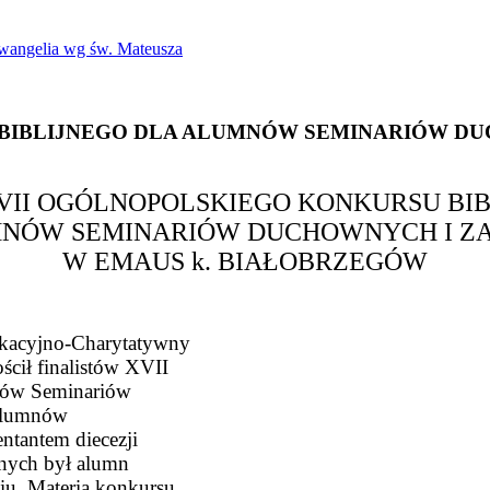
Ewangelia wg św. Mateusza
BIBLIJNEGO
DLA
ALUMNÓW
SEMINARIÓW
DU
VII OGÓLNOPOLSKIEGO KONKURSU BI
MNÓW SEMINARIÓW DUCHOWNYCH I Z
W EMAUS k. BIAŁOBRZEGÓW
ukacyjno-Charytatywny
cił finalistów XVII
nów Seminariów
 alumnów
entantem diecezji
jnych był alumn
iu. Materią konkursu