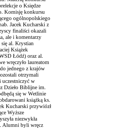
relekcje o Księdze
go. Komisję konkursu
czącego ogólnopolskiego
 hab. Jacek Kucharski z
scy finaliści okazali
a, ale i komentarzy
się al. Krystian
aciej Książek
 (WSD Łódź) oraz al.
we wręczyło laureatom
do jednego z krajów
ozostali otrzymali
i uczestniczyć w
z Dzieło Biblijne im.
odbędą się w Wetlinie
 obdarowani książką ks.
cek Kucharski przywiózł
jące Wyższe
szyła niezwykła
. Alumni byli wręcz