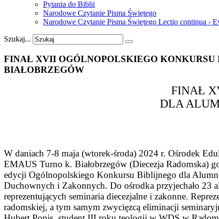
Pytania do Biblii
Narodowe Czytanie Pisma Świętego
Narodowe Czytanie Pisma Świętego Lectio continua - 
Szukaj...
FINAŁ
XVII
OGÓLNOPOLSKIEGO
KONKURSU
BIAŁOBRZEGÓW
FINAŁ X
DLA ALU
W daniach 7-8 maja (wtorek-środa) 2024 r. Ośrodek Ed
EMAUS Turno k. Białobrzegów (Diecezja Radomska) goś
edycji Ogólnopolskiego Konkursu Biblijnego dla Alum
Duchownych i Zakonnych. Do ośrodka przyjechało 23
reprezentujących seminaria diecezjalne i zakonne. Reprez
radomskiej, a tym samym zwycięzcą eliminacji seminary
Hubert Popis, student III roku teologii w WDS w Radom