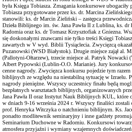
była Księga Tobiasza. Zmagania konkursowe ubogaciły p
Tobiasza przygotowane przez ks. dr. Marcina Zielińskie
stanowili: ks. dr Marcin Zieliński – zastępca przewodni
Dzieła Biblijnego im. św. Jana Pawła II z Lublina, ks. dr
Radomia oraz ks. dr Tomasz Krzysztofiak z Gniezna. Wszy
się doskonałymi znawcami nie tylko treści Księgi Tobiasz
zawartych w V wyd. Biblii Tysiąclecia. Zwycięzcą okazał 
Puzanowski (WSD Białystok). Drugie miejsce zajął al. M
(Pallotyni-Ołtarzew), trzecie miejsce al. Patryk Nowacki
Albert Pypowski (Lublin-O.O. Marianie). Jury konkurso
cenne nagrody. Zwycięzca konkursu pojedzie tym razem 
biblijnych ze względu na niestabilną sytuację w Izraelu. P
nagrody pieniężne. Wszyscy uczestnicy finału będą mogl
bezpłatnych warsztatach biblijnych, organizowanych prze
Jana Pawła II oraz Instytut Nauk Biblijnych KUL, które 
w dniach 9-16 września 2024 r. Wszyscy finaliści zostali
prof. Henryka Witczyka o natchnieniu biblijnym. Ks. Ja
ponadto modlitewnik seminaryjny i inne gadżety promu
Seminarium Duchowne w Radomiu. Konkursowi towarzy
atmosfera przyjaźni i wymiany wzajemnych doświadczeń