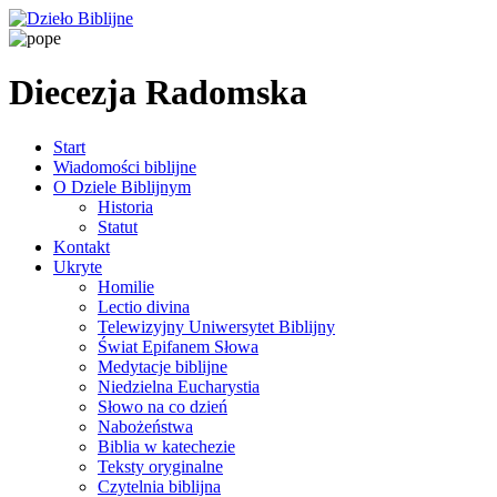
Diecezja Radomska
Start
Wiadomości biblijne
O Dziele Biblijnym
Historia
Statut
Kontakt
Ukryte
Homilie
Lectio divina
Telewizyjny Uniwersytet Biblijny
Świat Epifanem Słowa
Medytacje biblijne
Niedzielna Eucharystia
Słowo na co dzień
Nabożeństwa
Biblia w katechezie
Teksty oryginalne
Czytelnia biblijna