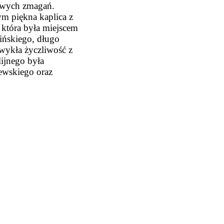
sowych zmagań.
tym piękna kaplica z
, która była miejscem
lińskiego, długo
wykła życzliwość z
ijnego była
ewskiego oraz