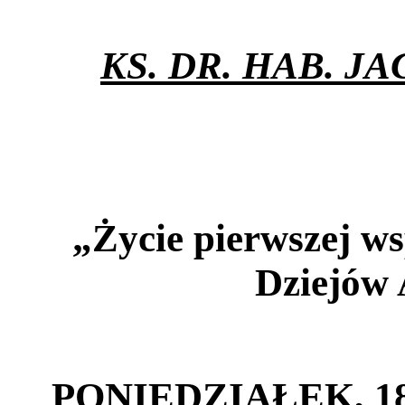
KS. DR. HAB. 
„Życie pierwszej w
Dziejów 
PONIEDZIAŁEK, 18 m