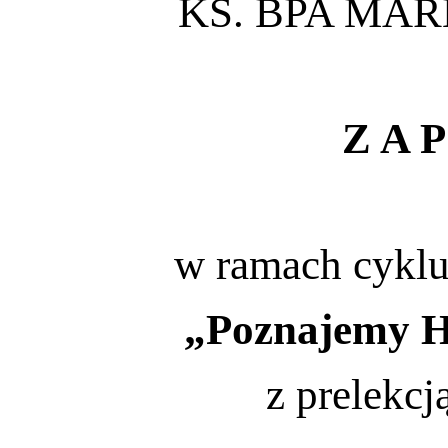
KS. BPA MA
Z A P
w ramach cyklu
„Poznajemy H
z prelekcj