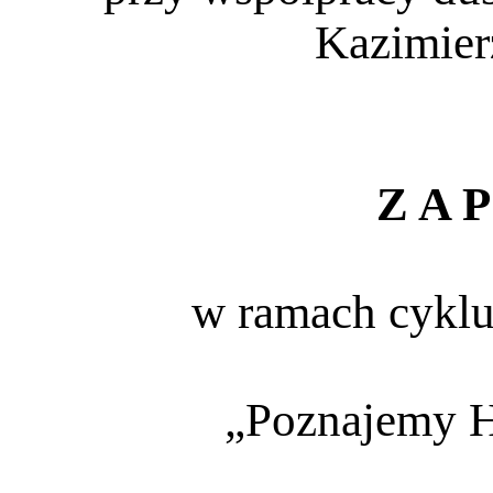
Kazimie
Z A P
w ramach cyklu
„Poznajemy H