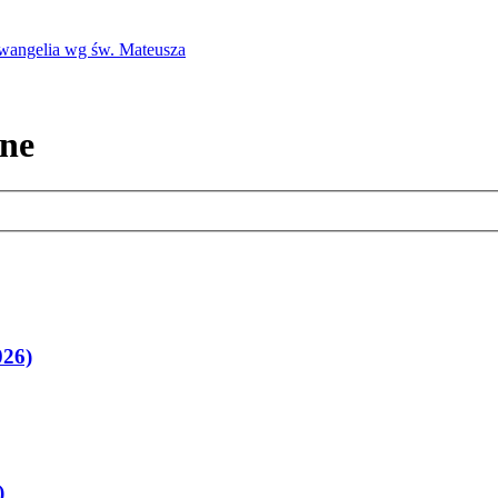
Ewangelia wg św. Mateusza
jne
026)
)