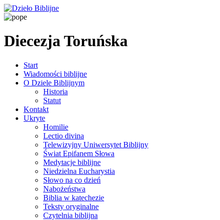
Diecezja Toruńska
Start
Wiadomości biblijne
O Dziele Biblijnym
Historia
Statut
Kontakt
Ukryte
Homilie
Lectio divina
Telewizyjny Uniwersytet Biblijny
Świat Epifanem Słowa
Medytacje biblijne
Niedzielna Eucharystia
Słowo na co dzień
Nabożeństwa
Biblia w katechezie
Teksty oryginalne
Czytelnia biblijna