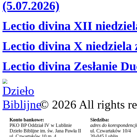
(5.07.2026)
Lectio divina XII niedzie
Lectio divina X niedziela
Lectio divina Zesłanie Du
©
2026
All rights r
Konto bankowe:
Siedziba:
PKO BP Oddział IV w Lublinie
adres do korespondencji
Dzieło Biblijne im. św. Jana Pawła II
ul. Czwartaków 10/4
ul. Czwartaków 10 m. 4
20-045 Lublin