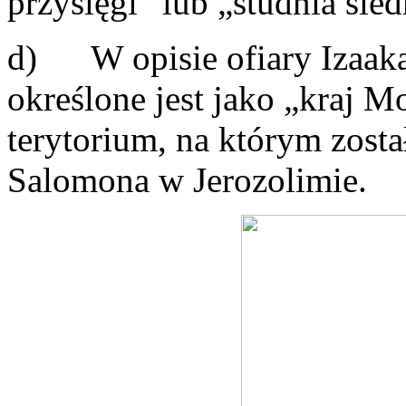
przysięgi” lub „studnia sied
d) W opisie ofiary Izaaka
określone jest jako „kraj Mo
terytorium, na którym zost
Salomona w Jerozolimie.