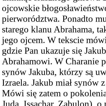
ojcowskie błogosławieństw
pierworództwa. Ponadto mu
starego klanu Abrahama, tak
jego ojcem. W tekscie mówi 
gdzie Pan ukazuje się Jaku
Abrahamowi. W Charanie pr
synów Jakuba, którzy są u
Izraela. Jakub miał synów 
Mówi się zatem o pokoleni
Juda, Issachar, Zabulon), o