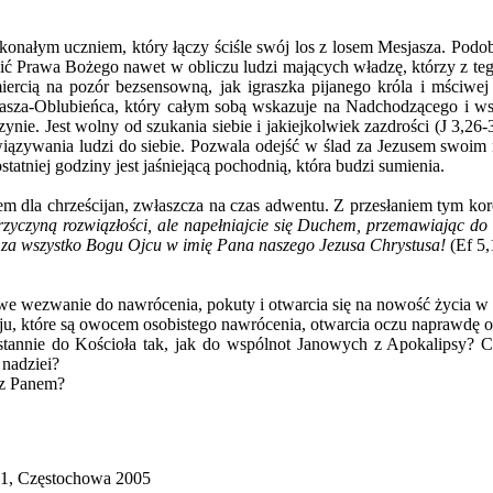
ym uczniem, który łączy ściśle swój los z losem Mesjasza. Podobnie 
 bronić Prawa Bożego nawet w obliczu ludzi mających władzę, którzy z 
iercią na pozór bezsensowną, jak igraszka pijanego króla i mściwej 
sjasza-Oblubieńca, który całym sobą wskazuje na Nadchodzącego i w
nie. Jest wolny od szukania siebie i jakiejkolwiek zazdrości (J 3,26
ązywania ludzi do siebie. Pozwala odejść w ślad za Jezusem swoim na
tatniej godziny jest jaśniejącą pochodnią, która budzi sumienia.
la chrześcijan, zwłaszcza na czas adwentu. Z przesłaniem tym ko
t przyczyną rozwiązłości, ale napełniajcie się Duchem, przemawiając d
 za wszystko Bogu Ojcu w imię Pana naszego Jezusa Chrystusa!
(Ef 5
zwanie do nawrócenia, pokuty i otwarcia się na nowość życia w 
óre są owocem osobistego nawrócenia, otwarcia oczu naprawdę o m
 Kościoła tak, jak do wspólnot Janowych z Apokalipsy? Czy 
nadziei?
z Panem?
cz 1, Częstochowa 2005