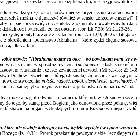
stępowali przeciwko jerozolimskiej hierarchii; nie przyjmowali też p
prowadzały często do sporów między faryzeuszami a saduceuszami 
czne, gdyż można je tłumaczyć również w sensie: „przeciw chrztowi”. M
, aby mu się sprzeciwić, co czyniłoby zrozumiałym gwałtowny ton Jan
ałalność i twierdzili, że jest opętany (por. Łk 7,30; Mt 21,23-26).
ste, identyfikowane z szatanem (por. Ap 12,9; 20,2), dlatego okr
e z określeniem „potomstwo Abrahama”, które żydzi chętnie stosowali 
 serca, albo… bunt.
cie sobie mówić: "Abrahama mamy za ojca", bo powiadam wam, że z 
 na zmianie w sposobie myślenia (
metanoein
– dosł. zmienić um
azgowym rytualizmie i czysto zewnętrznej dewocji (Mt 6,1-18; 23,1-39)
szeństwa Duchowi Świętemu, którego Jezus będzie udzielał wierzącym
ę nowego stworzenia:
miłość, radość, pokój, cierpliwość, uprzejmość,
a samej tylko przynależności do potomstwa Abrahama. W judaizm
 aluzję do dwunastu kamieni, które ustawił Jozue w rzece na p
y do tego, by stanął przed Bogiem jako odnowiona przez pokutę, wie
zbawienia pogan, wchodzących do ludu Bożego w miejsce żydów,
wo, które nie wydaje dobrego owocu, będzie wycięte i w ogień wrzucon
o (Iz 10,33). Prorok przekazuje pewnym siebie, lecz ślepym duch