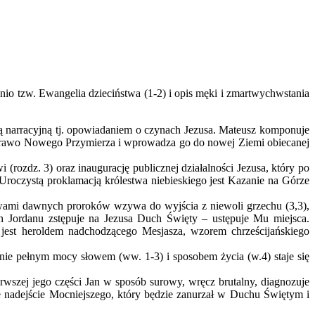
nio tzw. Ewangelia dzieciństwa (1-2) i opis męki i zmartwychwstania
cją narracyjną tj. opowiadaniem o czynach Jezusa. Mateusz komponuje
– Prawo Nowego Przymierza i wprowadza go do nowej Ziemi obiecanej
dz. 3) oraz inaugurację publicznej działalności Jezusa, który po
Uroczystą proklamacją królestwa niebieskiego jest Kazanie na Górze
ami dawnych proroków wzywa do wyjścia z niewoli grzechu (3,3),
h Jordanu zstępuje na Jezusa Duch Święty – ustępuje Mu miejsca.
n jest heroldem nadchodzącego Mesjasza, wzorem chrześcijańskiego
 pełnym mocy słowem (ww. 1-3) i sposobem życia (w.4) staje się
zej jego części Jan w sposób surowy, wręcz brutalny, diagnozuje
 nadejście Mocniejszego, który będzie zanurzał w Duchu Świętym i