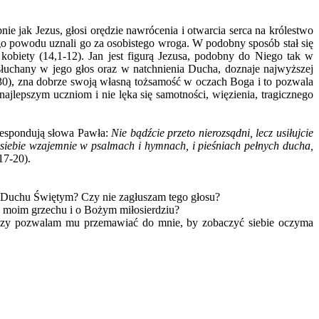
jak Jezus, głosi orędzie nawrócenia i otwarcia serca na królestwo
tego powodu uznali go za osobistego wroga. W podobny sposób stał się
kobiety (14,1-12). Jan jest figurą Jezusa, podobny do Niego tak w
słuchany w jego głos oraz w natchnienia Ducha, doznaje najwyższej
-30), zna dobrze swoją własną tożsamość w oczach Boga i to pozwala
jlepszym uczniom i nie lęka się samotności, więzienia, tragicznego
respondują słowa Pawła:
Nie bądźcie przeto nierozsądni, lecz usiłujcie
o siebie wzajemnie w psalmach i hymnach, i pieśniach pełnych ducha,
,17-20).
Duchu Świętym? Czy nie zagłuszam tego głosu?
oim grzechu i o Bożym miłosierdziu?
pozwalam mu przemawiać do mnie, by zobaczyć siebie oczyma