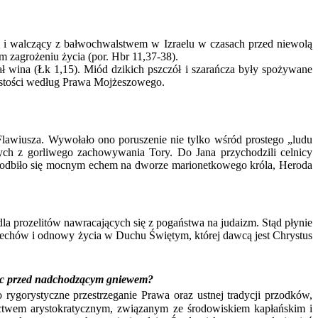
 i walczący z bałwochwalstwem w Izraelu w czasach przed niewolą
ym zagrożeniu życia (por. Hbr 11,37-38).
na (Łk 1,15). Miód dzikich pszczół i szarańcza były spożywane
czystości według Prawa Mojżeszowego.
wiusza. Wywołało ono poruszenie nie tylko wśród prostego „ludu
ących z gorliwego zachowywania Tory. Do Jana przychodzili celnicy
nie odbiło się mocnym echem na dworze marionetkowego króla, Heroda
dla prozelitów nawracających się z pogaństwa na judaizm. Stąd płynie
grzechów i odnowy życia w Duchu Świętym, której dawcą jest Chrystus
uciec przed nadchodzącym gniewem?
 rygorystyczne przestrzeganie Prawa oraz ustnej tradycji przodków,
nnictwem arystokratycznym, związanym ze środowiskiem kapłańskim i