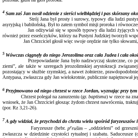
4
Sam zaś Jan nosił odzienie z sierści wielbłądziej i pas skórzany o
Strój Jana był prosty i surowy, typowy dla ludzi pustyni. Taki
asyryjską i babilońską. Był to zatem symbol misji proroka i równocze
Jan odżywiał się w sposób typowy dla ludzi żyjących w skrajn
również przez esseńczyków, którzy na Pustyni Judzkiej tworzyli wsp
Jan Chrzciciel głosił więc swoje orędzie nie tylko słowami, ale
5
Wówczas ciągnęły do niego Jerozolima oraz cała Judea i cała ok
Przepowiadanie Jana było nadzwyczaj skuteczne, co potwierdzaj
ziemi”, ale także w szeregach jerozolimskiej arystokracji związa
pozostający w służbie rzymskiej, a nawet żołnierze, prawdopodobni
Antypasa, zwłaszcza gdy Jan wielokrotnie, publicznie napiętnował j
6
Przyjmowano od niego chrzest w rzece Jordan, wyznając przy tym
Chrzest polegał na zanurzeniu (gr.
baptisma
) w rzece na zn
wniosek, że Jan Chrzciciel głosząc żydom chrzest nawrócenia, trakt
(por. Rz 3,21-26).
7
A
gdy widział, że przychodzi do chrztu wielu spośród faryzeuszó
e
Faryzeusze (hebr.
p
rušim
– „oddzieleni” od grzeszni
zwłaszcza w dziedzinie czystości rytualnej i szabatu. Saduceusze