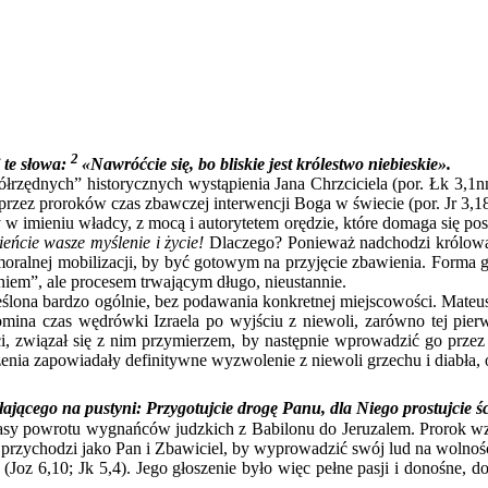
2
 te słowa:
«Nawróćcie się, bo bliskie jest królestwo niebieskie».
ych” historycznych wystąpienia Jana Chrzciciela (por. Łk 3,1nn
przez proroków czas zbawczej interwencji Boga w świecie (por. Jr 3,18
 w imieniu władcy, z mocą i autorytetem orędzie, które domaga się p
eńcie wasze myślenie i życie!
Dlaczego? Ponieważ nadchodzi królowan
oralnej mobilizacji, by być gotowym na przyjęcie zbawienia. Forma 
em”, ale procesem trwającym długo, nieustannie.
bardzo ogólnie, bez podawania konkretnej miejscowości. Mateusz n
ina czas wędrówki Izraela po wyjściu z niewoli, zarówno tej pierwsz
ci, związał się z nim przymierzem, by następnie wprowadzić go przez
zenia zapowiadały definitywne wyzwolenie z niewoli grzechu i diabła,
ającego na pustyni: Przygotujcie drogę Panu, dla Niego prostujcie ś
owrotu wygnańców judzkich z Babilonu do Jeruzalem. Prorok wzywa
y przychodzi jako Pan i Zbawiciel, by wyprowadzić swój lud na wolnoś
Joz 6,10; Jk 5,4). Jego głoszenie było więc pełne pasji i donośne, d