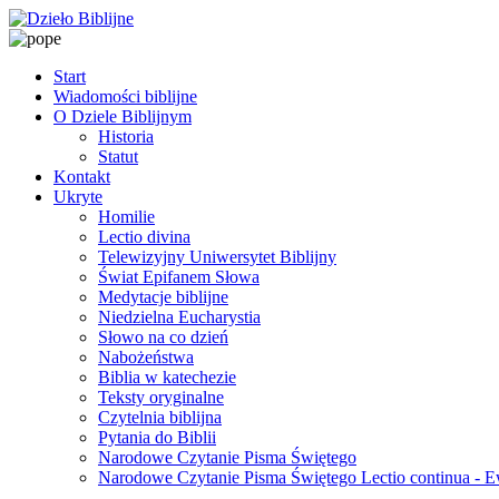
Start
Wiadomości biblijne
O Dziele Biblijnym
Historia
Statut
Kontakt
Ukryte
Homilie
Lectio divina
Telewizyjny Uniwersytet Biblijny
Świat Epifanem Słowa
Medytacje biblijne
Niedzielna Eucharystia
Słowo na co dzień
Nabożeństwa
Biblia w katechezie
Teksty oryginalne
Czytelnia biblijna
Pytania do Biblii
Narodowe Czytanie Pisma Świętego
Narodowe Czytanie Pisma Świętego Lectio continua - 