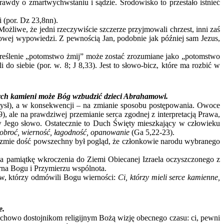
rawdy o zmartwychwstaniu i sądzie. Środowisko to przestało istnieć
(por. Dz 23,8nn).
ożliwe, że jedni rzeczywiście szczerze przyjmowali chrzest, inni zaś
owej wypowiedzi. Z pewnością Jan, podobnie jak później sam Jezus,
eślenie „potomstwo żmij” może zostać zrozumiane jako „potomstwo
do siebie (por. w. 8; J 8,33). Jest to słowo-bicz, które ma rozbić w
tych kamieni może Bóg wzbudzić dzieci Abrahamowi.
ysł), a w konsekwencji – na zmianie sposobu postępowania. Owoce
, ale na prawdziwej przemianie serca zgodnej z interpretacją Prawa,
 w Jego słowo. Ostatecznie to Duch Święty mieszkający w człowieku
 dobroć, wierność, łagodność, opanowanie
(Ga 5,22-23).
ie dość powszechny był pogląd, że członkowie narodu wybranego
amiątkę wkroczenia do Ziemi Obiecanej Izraela oczyszczonego z
rna Bogu i Przymierzu wspólnota.
 którzy odmówili Bogu wierności:
Ci, którzy mieli serce kamienne,
e.
owo dostojnikom religijnym Bożą wizję obecnego czasu: ci, pewni