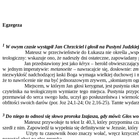
Egzegeza
1
W owym czasie wystąpił Jan Chrzciciel i głosił na Pustyni Judzkiej
Mateusz w przeciwieństwie do Łukasza nie określa „współrzędn
teologiczny: wskazuje ono, że nadeszły dni ostateczne, zapowiadany 
Jan przedstawiony jest jako
kēryx
– herold obwieszczający
w jednym imperatywie:
metanoeite
– nawracajcie się, dosłownie:
zmi
niezwykłość nadchodzącej łaski Boga wymaga wielkiej duchowej i m
że to nawrócenie nie ma być jednorazowym zrywem, „słomianym ogni
Miejscem, w którym Jan głosi kerygmat, jest pustynia określona 
czytelnika na teologicznym wymiarze tego miejsca. Pustynia przypom
przemawiał do serca swego ludu, uczył go posłuszeństwa i wiernoś
obfitości swoich darów (por. Joz 24,1-24; Oz 2,16-25). Tamte wydar
3
Do niego to odnosi się słowo proroka Izajasza, gdy mówi: Głos woł
Mateusz przywołuje tu tekst Iz 40,3, który przypomina czasy p
szedł z nim. Zapowiedź ta wypełnia się definitywnie w Jezusie, któr
Użyty tu czasownik
boao
znaczy wołać, wręcz krzyczeć (
pozostać głusi na głos proroka.