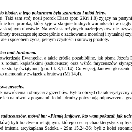
koło bioder, a jego pokarmem była szarańcza i miód leśny.
 sam strój nosił prorok Eliasz (por. 2Krl 1,8) żyjący na pustyni
śnie losu proroka, który żyje w skrajnie trudnych warunkach i w ciągł
ym ubóstwie. Na wzór starożytnych nazirejczyków nie używał wi
ólnoty troszczące się szczególnie o zachowanie moralnej i rytualnej 
 i sposobem życia, pełnym czystości i surowej prostoty.
olica nad Jordanem.
ą Ewangelie, a także źródła pozabiblijne, jak pisma Józefa Fla
nej z rodami kapłańskimi (saduceusze) oraz wśród faryzeuszów słyn
e ze straży świątynnej (por. Łk 3,12-14). Co więcej, Janowe głosze
ego niemoralny związek z bratową (Mt 14,4).
 swe grzechy.
ak nawrócenia i obmycia z grzechów. Był to obrzęd charakterystyczny 
uje ich na równi z poganami. Jedni i drudzy potrzebują odpuszczenia 
w i saduceuszów, mówił im: «Plemię żmijowe, kto wam pokazał, jak 
ków) byli bractwem religijnym, którego cechą charakterystyczną było
 (od imienia arcykapłana Sadoka - 2Sm 15,24-36) byli z kolei stro