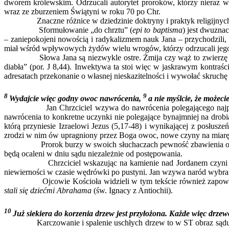
dworem królewskim. Odrzucali autorytet proroków, którzy nieraz wy
wraz ze zburzeniem Świątyni w roku 70 po Chr.
Znaczne różnice w dziedzinie doktryny i praktyk religijnych do
Sformułowanie „do chrztu” (
epi to baptisma
) jest dwuzna
– zaniepokojeni nowością i radykalizmem nauk Jana – przychodzili
miał wśród wpływowych żydów wielu wrogów, którzy odrzucali jego dzi
Słowa Jana są niezwykle ostre. Żmija czy wąż to zwierzę nieczy
diabła” (por. J 8,44). Inwektywa ta stoi więc w jaskrawym kontraści
adresatach przekonanie o własnej nieskazitelności i wywołać skruchę
8
9
Wydajcie więc godny owoc nawrócenia,
a nie myślcie, że może
Jan Chrzciciel wzywa do nawrócenia polegającego najpierw
nawrócenia to konkretne uczynki nie polegające bynajmniej na drobi
którą przyniesie Izraelowi Jezus (5,17-48) i wynikającej z posłu
zrodzi w nim ów upragniony przez Boga owoc, nowe czyny na miar
Prorok burzy w swoich słuchaczach pewność zbawienia opartą n
będą ocaleni w dniu sądu niezależnie od postępowania.
Chrzciciel wskazując na kamienie nad Jordanem czyni być może
niewierności w czasie wędrówki po pustyni. Jan wzywa naród wybran
Ojcowie Kościoła widzieli w tym tekście również zapowiedź 
stali się dziećmi Abrahama
(św. Ignacy z Antiochii).
10
Już siekiera do korzenia drzew jest przyłożona. Każde więc drze
Karczowanie i spalenie uschłych drzew to w ST obraz sądu Bożeg