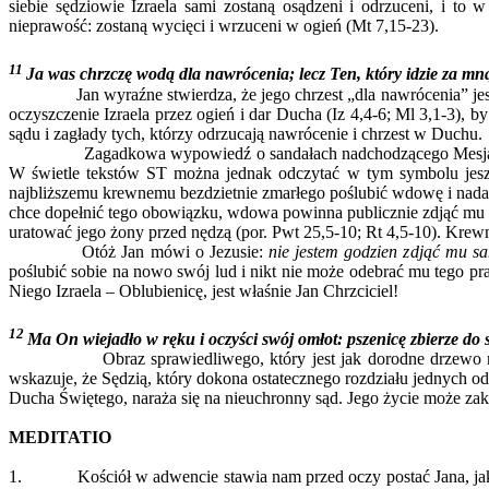
siebie sędziowie Izraela sami zostaną osądzeni i odrzuceni, i to
nieprawość: zostaną wycięci i wrzuceni w ogień (Mt 7,15-23).
11
Ja was chrzczę wodą dla nawrócenia; lecz Ten, który idzie za mn
Jan wyraźne stwierdza, że jego chrzest „dla nawrócenia” jest je
oczyszczenie Izraela przez ogień i dar Ducha (Iz 4,4-6; Ml 3,1-3),
sądu i zagłady tych, którzy odrzucają nawrócenie i chrzest w Duchu.
Zagadkowa wypowiedź o sandałach nadchodzącego Mesjasza bywa 
W świetle tekstów ST można jednak odczytać w tym symbolu jesz
najbliższemu krewnemu bezdzietnie zmarłego poślubić wdowę i nadać
chce dopełnić tego obowiązku, wdowa powinna publicznie zdjąć mu san
uratować jego żony przed nędzą (por. Pwt 25,5-10; Rt 4,5-10). Kr
Otóż Jan mówi o Jezusie:
nie jestem godzien zdjąć mu sa
poślubić sobie na nowo swój lud i nikt nie może odebrać mu tego pr
Niego Izraela – Oblubienicę, jest właśnie Jan Chrzciciel!
12
Ma On wiejadło w ręku i oczyści swój omłot: pszenicę zbierze do
Obraz sprawiedliwego, który jest jak dorodne drzewo nad stru
wskazuje, że Sędzią, który dokona ostatecznego rozdziału jednych od
Ducha Świętego, naraża się na nieuchronny sąd. Jego życie może za
MEDITATIO
1. Kościół w adwencie stawia nam przed oczy postać Jana, jako św