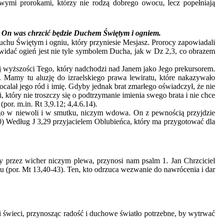
zywymi prorokami, którzy nie rodzą dobrego owocu, lecz popełniają
ów. On was chrzcić będzie Duchem Świętym i ogniem.
u Świętym i ogniu, który przyniesie Mesjasz. Prorocy zapowiadali
 widać ogień jest nie tyle symbolem Ducha, jak w Dz 2,3, co obrazem
szości Tego, który nadchodzi nad Janem jako Jego prekursorem.
. Mamy tu aluzję do izraelskiego prawa lewiratu, które nakazywało
lał jego ród i imię. Gdyby jednak brat zmarłego oświadczył, że nie
który nie troszczy się o podtrzymanie imienia swego brata i nie chce
 (por. m.in. Rt 3,9.12; 4,4.6.14).
go w niewoli i w smutku, niczym wdowa. On z pewnością przyjdzie
10) Według J 3,29 przyjacielem Oblubieńca, który ma przygotować dla
zez wicher niczym plewa, przynosi nam psalm 1. Jan Chrzciciel
ku (por. Mt 13,40-43). Ten, kto odrzuca wezwanie do nawrócenia i dar
świeci, przynosząc radość i duchowe światło potrzebne, by wytrwać