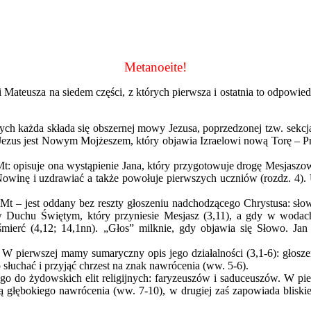
Metanoeite!
ateusza na siedem części, z których pierwsza i ostatnia to odpowied
tórych każda składa się obszernej mowy Jezusa, poprzedzonej tzw. sek
 że Jezus jest Nowym Mojżeszem, który objawia Izraelowi nową Torę 
uje ona wystąpienie Jana, który przygotowuje drogę Mesjaszowi (roz
owinę i uzdrawiać a także powołuje pierwszych uczniów (rozdz. 4). 
– jest oddany bez reszty głoszeniu nadchodzącego Chrystusa: słow
 w Duchu Świętym, który przyniesie Mesjasz (3,11), a gdy w wodac
śmierć (4,12; 14,1nn). „Głos” milknie, gdy objawia się Słowo. Ja
rwszej mamy sumaryczny opis jego działalności (3,1-6): głoszenie
łuchać i przyjąć chrzest na znak nawrócenia (ww. 5-6).
 żydowskich elit religijnych: faryzeuszów i saduceuszów. W pierws
 głębokiego nawrócenia (ww. 7-10), w drugiej zaś zapowiada bliskie