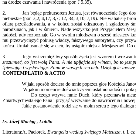
na drodze czuwania i nawrócenia (por. J 5,35).
2. Jan będąc prekursorem Jezusa, jest równocześnie Jego doskonał
niebieskie (por. 3,2; 4,17; 3,7; 12, 34; 3,10; 7,19). Nie wahał się
ofiarą prześladowania, a w końcu został odrzucony i zgładzony śm
narodzinach, jak i w śmierci. Nade wszystko jest Przyjacielem Me
radości, gdy rozpoznaje Go w swoim młodszym o sześć miesięcy kuzy
mu przezwyciężyć pokusę władzy, fałszywego autorytetu, czy przywi
końca. Umiał usunąć się w cień, by ustąpić miejsca Mesjaszowi. Do os
3. Jego wstrzemięźliwy sposób życia jest wzorem i wezwaniem d
zrozumieć, co jest wolą Pana. A nie upijajcie się winem, bo to jes
śpiewając i wysławiając Pana w waszych sercach. Dziękujcie zawsze
CONTEMPLATIO & ACTIO
W jaki sposób dociera do mnie poprzez głos Kościoła Janowe we
W jakim momencie doświadczyłem ostatnio radości i pokoju, kt
Do czego wzywa mnie Duch, który przemawia nieustannie do
Zmartwychwstałego Pana i przyjąć wezwanie do nawrócenia i nowej 
Jakie postanowienie rodzi się w moim sercu z tego dialogu 
ks. Józef Maciąg , Lublin
Literatura:A. Paciorek,
Ewangelia według świętego Mateusza
, t. I, 