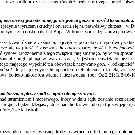
 w bardzo krótkim czasie. Jezus również będzie ostrzegał przed fałs
ą, mocniejszy jest ode mnie; ja nie jestem godzien nosić Mu sandał
dynie wyrazem skruchy i otwarcia się na prawdziwy chrzest – w Duch
 by uczynić zeń doskonały lud Boga. W kontekście całej Janowej mowy
różnie wyjaśniana, najczęściej jako obraz nieporównywalnej wyż
cze głębszą treść. Czasownik
bastadzo
znaczy
nosić
lub
zdejmować
 synowi zrodzonemu z tego związku imię zmarłego, by w ten sposób oca
dał z nogi i plunąć w twarz na znak, że jest on człowiekiem bez czci, 
ewnego mającego wypełnić ten obowiązek nazywano
goel
, ‑ „odkupiciel”
ndała!
On jest jedynym Odkupicielem i Oblubieńcem Izraela, żyjące
awa, bo jego miłość jest wierna i niezawodna! (por. Oz 2,21; Iz 54,6-
 spichlerza, a plewy spali w ogniu nieugaszonym».
mieniem i nieprawego, który w dniu sądu zostanie rozniesiony pr
 drugich, będzie Mesjasz, który nadchodzi: wiejadło jest już w jego rę
kończyć się katastrofą.
iatło na naszej własnej drodze nawrócenia. Jest lampą, co płonie i 