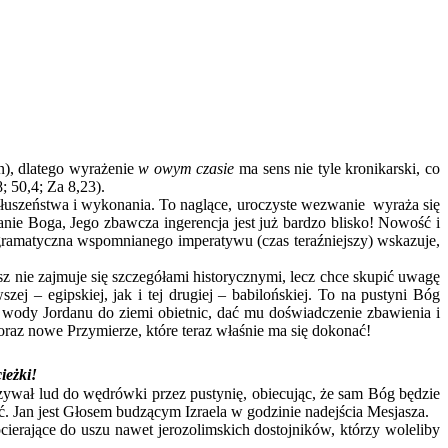
), dlatego wyrażenie
w owym czasie
ma sens nie tyle kronikarski, co
; 50,4; Za 8,23).
osłuszeństwa i wykonania. To naglące, uroczyste wezwanie wyraża się
ie Boga, Jego zbawcza ingerencja jest już bardzo blisko! Nowość i
gramatyczna wspomnianego imperatywu (czas teraźniejszy) wskazuje,
ie zajmuje się szczegółami historycznymi, lecz chce skupić uwagę
ej – egipskiej, jak i tej drugiej – babilońskiej. To na pustyni Bóg
 wody Jordanu do ziemi obietnic, dać mu doświadczenie zbawienia i
 oraz nowe Przymierze, które teraz właśnie ma się dokonać!
cieżki!
ł lud do wędrówki przez pustynię, obiecując, że sam Bóg będzie
ć. Jan jest Głosem budzącym Izraela w godzinie nadejścia Mesjasza.
ocierające do uszu nawet jerozolimskich dostojników, którzy woleliby