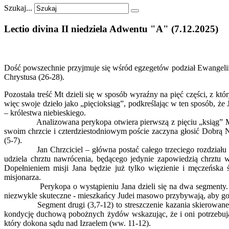
Szukaj...
Lectio
divina
II
niedziela
Adwentu
"A"
(7.12.2025)
Dość powszechnie przyjmuje się wśród egzegetów podział Ewangelii M
Chrystusa (26-28).
Pozostała treść Mt dzieli się w sposób wyraźny na pięć części, z k
więc swoje dzieło jako „pięcioksiąg”, podkreślając w ten sposób,
– królestwa niebieskiego.
Analizowana perykopa otwiera pierwszą z pięciu „ksiąg” Mt: opis
swoim chrzcie i czterdziestodniowym poście zaczyna głosić Dobrą N
(5-7).
Jan Chrzciciel – główna postać całego trzeciego rozdziału Mt 
udziela chrztu nawrócenia, będącego jedynie zapowiedzią chrztu
Dopełnieniem misji Jana będzie już tylko więzienie i męczeńska 
misjonarza.
Perykopa o wystąpieniu Jana dzieli się na dwa segmenty. W pie
niezwykle skuteczne ‑ mieszkańcy Judei masowo przybywają, aby go s
Segment drugi (3,7-12) to streszczenie kazania skierowanego do
kondycję duchową pobożnych żydów wskazując, że i oni potrzebują
który dokona sądu nad Izraelem (ww. 11-12).