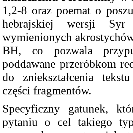
1,2-8 oraz poemat o posz
hebrajskiej wersji Sy
wymienionych akrostychów 
BH, co pozwala przypu
poddawane przeróbkom reda
do zniekształcenia tekstu
części fragmentów.
Specyficzny gatunek, kt
pytaniu o cel takiego ty