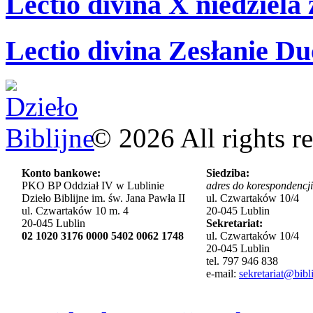
Lectio divina X niedziela
Lectio divina Zesłanie Du
©
2026
All rights r
Konto bankowe:
Siedziba:
PKO BP Oddział IV w Lublinie
adres do korespondencji
Dzieło Biblijne im. św. Jana Pawła II
ul. Czwartaków 10/4
ul. Czwartaków 10 m. 4
20-045 Lublin
20-045 Lublin
Sekretariat:
02 1020 3176 0000 5402 0062 1748
ul. Czwartaków 10/4
20-045 Lublin
tel. 797 946 838
e-mail:
sekretariat@bibli