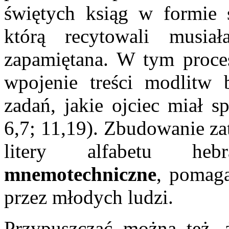
świętych ksiąg w formie 
którą recytowali musia
zapamiętana. W tym procesi
wpojenie treści modlitw 
zadań, jakie ojciec miał s
6,7; 11,19). Zbudowanie za
litery alfabetu hebr
mnemotechniczne
, pomaga
przez młodych ludzi.
Przypuszczać można też, ż