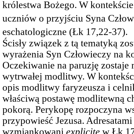
królestwa Bożego. W kontekści
uczniów o przyjściu Syna Człow
eschatologiczne (Łk 17,22-37).
Ścisły związek z tą tematyką zos
wyrażenia Syn Człowieczy na ko
Oczekiwanie na paruzję zostaj
wytrwałej modlitwy. W kontekści
opis modlitwy faryzeusza i celn
właściwą postawę modlitewną cha
pokorą. Perykopę rozpoczyna ws
przypowieść Jezusa. Adresatami 
wzmiankowani
explicite
w Łk 17,