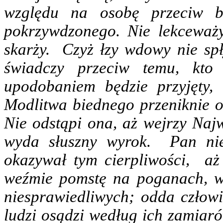
względu na osobę przeciw b
pokrzywdzonego. Nie lekceważy
skarży. Czyż łzy wdowy nie spł
świadczy przeciw temu, kt
upodobaniem będzie przyjęty,
Modlitwa biednego przeniknie ob
Nie odstąpi ona, aż wejrzy Najw
wyda słuszny wyrok. Pan nie 
okazywał tym cierpliwości, aż z
weźmie pomstę na poganach, wy
niesprawiedliwych; odda człowi
ludzi osądzi według ich zamia