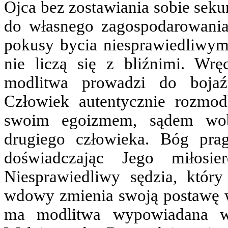
Ojca bez zostawiania sobie sekun
do własnego zagospodarowania
pokusy bycia niesprawiedliwymi
nie liczą się z bliźnimi. Wrę
modlitwa prowadzi do bojaź
Człowiek autentycznie rozmo
swoim egoizmem, sądem wob
drugiego człowieka. Bóg pra
doświadczając Jego miłos
Niesprawiedliwy sędzia, któ
wdowy zmienia swoją postawę w
ma modlitwa wypowiadana w 