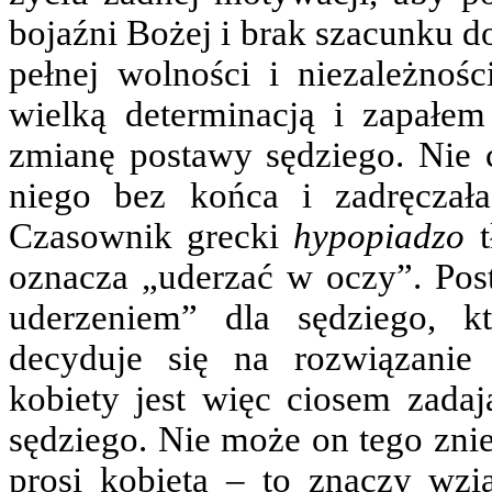
bojaźni Bożej i brak szacunku d
pełnej wolności i niezależnoś
wielką determinacją i zapałe
zmianę postawy sędziego. Nie 
niego bez końca i zadręczał
Czasownik grecki
hypopiadzo
t
oznacza „uderzać w oczy”. Po
uderzeniem” dla sędziego, k
decyduje się na rozwiązanie
kobiety jest więc ciosem zada
sędziego. Nie może on tego znie
prosi kobieta – to znaczy wzi