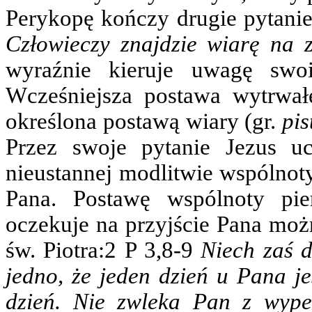
Perykopę kończy drugie pytanie
Człowieczy znajdzie wiarę na z
wyraźnie kieruje uwagę swoi
Wcześniejsza postawa wytrwał
określona postawą wiary (gr.
pis
Przez swoje pytanie Jezus u
nieustannej modlitwie wspólnoty
Pana. Postawę wspólnoty pier
oczekuje na przyjście Pana moż
św. Piotra:2 P 3,8-9
Niech zaś d
jedno, że jeden dzień u Pana jes
dzień. Nie zwleka Pan z wypeł