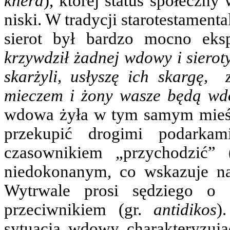
khera
), której status społeczn
niski. W tradycji starotestamen
sierot był bardzo mocno ek
krzywdził żadnej wdowy i sieroty
skarżyli, usłyszę ich skargę,
mieczem i żony wasze będą wdo
wdowa żyła w tym samym mieści
przekupić drogimi podarkam
czasownikiem „przychodzić”
niedokonanym, co wskazuje na
Wytrwale prosi sędziego o 
przeciwnikiem (gr.
antidikos
)
sytuacja wdowy charakteryzują