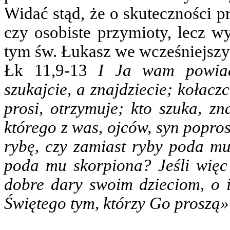
Widać stąd, że o skuteczności p
czy osobiste przymioty, lecz w
tym św. Łukasz we wcześniejszy
Łk 11,9-13
I Ja wam powiad
szukajcie, a znajdziecie; kołac
prosi, otrzymuje; kto szuka, zn
którego z was, ojców, syn popro
rybę, czy zamiast ryby poda mu
poda mu skorpiona? Jeśli więc 
dobre dary swoim dzieciom, o i
Świętego tym, którzy Go proszą»