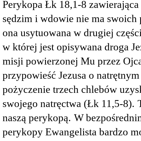
Perykopa Łk 18,1-8 zawierająca
sędzim i wdowie nie ma swoich p
ona usytuowana w drugiej części
w której jest opisywana droga J
misji powierzonej Mu przez Ojc
przypowieść Jezusa o natrętnym p
pożyczenie trzech chlebów uzys
swojego natręctwa (Łk 11,5-8).
naszą perykopą.
W bezpośrednim
perykopy Ewangelista bardzo mo