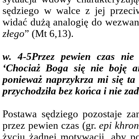
sędziego w walce z jej przeciw
widać dużą analogię do wezwan
złego
” (Mt 6,13).
w. 4-5
Przez pewien czas nie 
‘Chociaż Boga się nie boję an
ponieważ naprzykrza mi się ta
przychodziła bez końca i nie za
Postawa sędziego pozostaje z
przez pewien czas (gr.
epi khro
życiu żadnej motywacji, aby po