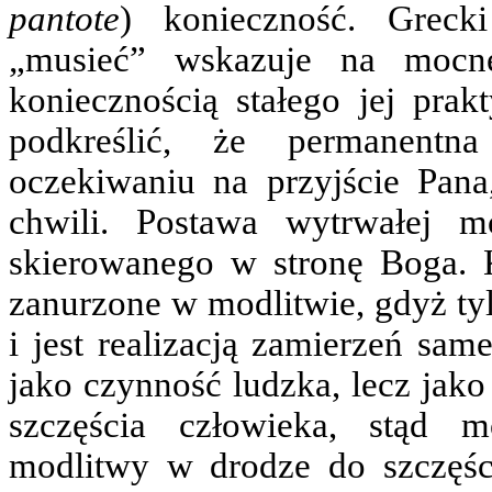
pantote
) konieczność. Grec
„musieć” wskazuje na mocn
koniecznością stałego jej pra
podkreślić, że permanent
oczekiwaniu na przyjście Pan
chwili. Postawa wytrwałej m
skierowanego w stronę Boga. 
zanurzone w modlitwie, gdyż ty
i jest realizacją zamierzeń sam
jako czynność ludzka, lecz jak
szczęścia człowieka, stąd 
modlitwy w drodze do szczęści