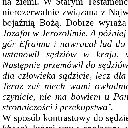
na ziemi. W Starym Testamenci
nierozerwalnie związana z Najw
bojaźnią Bożą. Dobrze wyraża
Jozafat w Jerozolimie. A późnie
gór Efraima i nawracał lud do
ustanowił sędziów w kraju,
Następnie przemówił do sędziów:
dla człowieka sądzicie, lecz dl
Teraz zaś niech wami owładni
czynicie, nie ma bowiem u Pan
stronniczości i przekupstwa’.
W sposób kontrastowy do sędzi