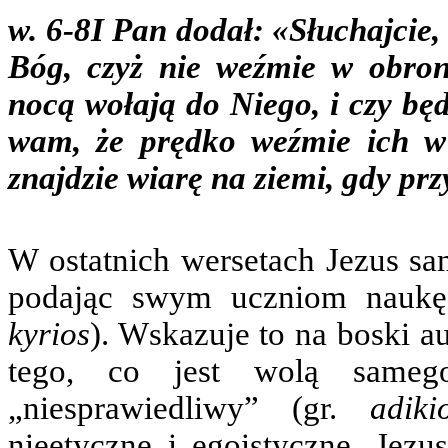
w. 6-8
I Pan dodał: «Słuchajcie,
Bóg, czyż nie weźmie w obron
nocą wołają do Niego, i czy bę
wam, że prędko weźmie ich w
znajdzie wiarę na ziemi, gdy prz
W ostatnich wersetach Jezus s
podając swym uczniom naukę.
kyrios
). Wskazuje to na boski a
tego, co jest wolą sameg
„niesprawiedliwy” (gr.
adiki
nieetyczne i egoistyczne. Jezu