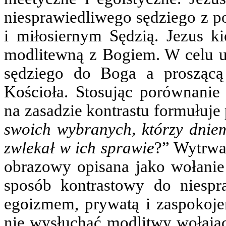
niesprawiedliwego sędziego z p
i miłosiernym Sędzią. Jezus ki
modlitewną z Bogiem. W celu 
sędziego do Boga a prosząc
Kościoła. Stosując porównanie
na zasadzie kontrastu formułuje 
swoich wybranych, którzy dniem
zwlekał w ich sprawie
?” Wytrwa
obrazowy opisana jako wołanie
sposób kontrastowy do niespra
egoizmem, prywatą i zaspokoj
nie wysłuchać modlitwy wołają