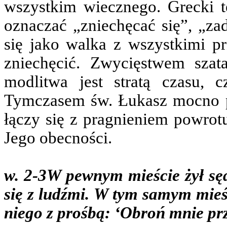
wszystkim wiecznego. Grecki 
oznaczać „zniechęcać się”, „za
się jako walka z wszystkimi pr
zniechęcić. Zwycięstwem szat
modlitwa jest stratą czasu,
Tymczasem św. Łukasz mocno po
łączy się z pragnieniem powrot
Jego obecności.
w. 2-3
W pewnym mieście żył sędz
się z ludźmi. W tym samym mieś
niego z prośbą: ‘Obroń mnie p