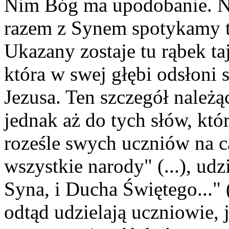
Nim Bóg ma upodobanie. Na
razem z Synem spotykamy t
Ukazany zostaje tu rąbek t
która w swej głębi odsłoni s
Jezusa. Ten szczegół należą
jednak aż do tych słów, kt
roześle swych uczniów na ca
wszystkie narody" (...), udz
Syna, i Ducha Świętego..." 
odtąd udzielają uczniowie, 