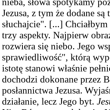
nieba, słowa spotykamy póź
Jezusa, z tym że dodane są 
słuchajcie". [...] Chciałby
trzy aspekty. Najpierw obr
rozwiera się niebo. Jego ws
sprawiedliwość", którą wype
istotę stanowi właśnie pełn
dochodzi dokonane przez B
posłannictwa Jezusa. Wyjaś
działanie, lecz Jego byt.
Jes