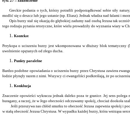
e)
w. 27 – zakończenie
Greckie podania o tych, którzy potrafili podporządkować sobie siły natur
modlić się o deszcz lub jego ustanie (np. Eliasz). Jednak władza nad falami i mo
Opis burzy stał się okazją do głębokiej zadumy nad osobą Jezusa tak ucznió
tego rodzaju pytania retoryczne, które wielu prowadziły do wyznania wiary w Ch
Kontekst
Perykopa o uciszeniu burzy jest wkomponowana w dłuższy blok tematyczny (Mt 8
uwolnienie opętanych od złego ducha.
Punkty paralelne
Bardzo podobne opowiadania o uciszeniu burzy przez Chrystusa zawiera ewangeli
łodzie płynęły razem z nimi. Wszyscy ci ewangeliści podkreślają, że po uciszeniu
Konkluzja
Znaczenie opowieści wykracza jednak daleko poza te granice. Jej sens polega na
huragany, a raczej, że w Jego obecności odczuwamy spokój, chociaż dookoła szal
Jeśli przeszywa nas chłód smutku to obecność Jezusa zapewnia spokój i poci
w stałą obecność Jezusa Chrystusa. W wypadku każdej burzy, która wstrząsa serc