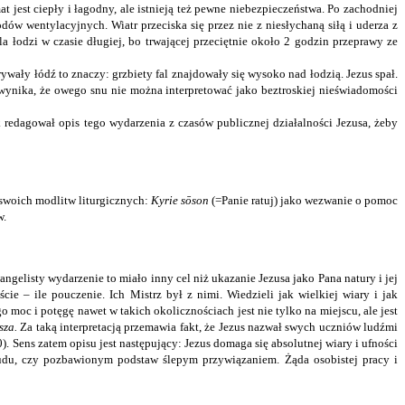
t jest ciepły i łagodny, ale istnieją też pewne niebezpieczeństwa. Po zachodniej
dów wentylacyjnych. Wiatr przeciska się przez nie z niesłychaną siłą i uderza z
 łodzi w czasie długiej, bo trwającej przeciętnie około 2 godzin przeprawy ze
rywały łódź
to znaczy: grzbiety fal znajdowały się wysoko nad łodzią. Jezus spał.
 wynika, że owego snu nie można interpretować jako beztroskiej nieświadomości
 redagował opis tego wydarzenia z czasów publicznej działalności Jezusa, żeby
 swoich modlitw liturgicznych:
Kyrie sōson
(=Panie ratuj) jako wezwanie o pomoc
w.
gelisty wydarzenie to miało inny cel niż ukazanie Jezusa jako Pana natury i jej
ie – ile pouczenie. Ich Mistrz był z nimi. Wiedzieli jak wielkiej wiary i jak
moc i potęgę nawet w takich okolicznościach jest nie tylko na miejscu, ale jest
sza.
Za taką interpretacją przemawia fakt, że Jezus nazwał swych uczniów ludźmi
0). Sens zatem opisu jest następujący: Jezus domaga się absolutnej wiary i ufności
udu, czy pozbawionym podstaw ślepym przywiązaniem. Żąda osobistej pracy i