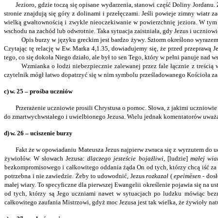
Jezioro, gdzie toczą się opisane wydarzenia, stanowi część Doliny Jordanu.
stronie znajdują się góry z dolinami i przełęczami. Jeśli powieje zimny wiatr 
wielką gwałtownością i zwykle nieoczekiwanie w powierzchnię jeziora. W tym c
wschodu na zachód lub odwrotnie. Taka sytuacja zaistniała, gdy Jezus i uczniowie
Opis burzy w języku greckim jest bardzo żywy. Sztorm określono wyraze
Czytając tę relację w Ew. Marka 4,1.35, dowiadujemy się, że przed przeprawą 
tego, co się dokoła Niego działo, ale był to sen Tego, który w pełni panuje nad w
Wzmianka o łodzi niebezpiecznie zalewanej przez fale łącznie z treścią
czytelnik mógł łatwo dopatrzyć się w nim symbolu prześladowanego Kościoła za 
c)
w. 25 – prośba uczniów
Przerażenie uczniowie prosili Chrystusa o pomoc
.
Słowa, z jakimi uczniowie
do zmartwychwstałego i uwielbionego Jezusa. Wielu jednak komentatorów uważa
d)
w. 26 – uciszenie burzy
Fakt że w opowiadaniu Mateusza Jezus najpierw zwraca się z wyrzutem do ucz
żywiołów. W słowach Jezusa:
dlaczego jesteście bojaźliwi,
[ludzie]
małej wi
bezkompromisowego i całkowitego oddania żąda On od tych, którzy chcą iść za Ni
potrzebna i nie zawiedzie. Żeby to udowodnić, Jezus
rozkazał
(
epeimēsen
- dos
małej wiary. To specyficzne dla pierwszej Ewangelii określenie pojawia się na ust
od tych, którzy są Jego uczniami nawet w sytuacjach po ludzku mówiąc bez
całkowitego zaufania Mistrzowi, gdyż moc Jezusa jest tak wielka, że żywioły nat