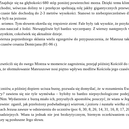
 Znajduje się na głębokości 680 stóp poniżej powierzchni morza. Dzięki temu klima
zachodni, wówczas doliny te i przełęcze spełniają rolę jakby gigantycznych przewo
zasie fale dochodzą do 2-3 metrów wysokości. Stanowi to niebezpieczeństwo dla
 byli na jeziorze.
m
seismos
.
Tym słowem określa się
trzęsienie ziemi.
Fale były tak wysokie, że przyk
Jezus nauczał z łodzi. Niewątpliwie był bardzo wyczerpany. Z wierszy następnych
szystkim, cokolwiek się aktualnie dzieje.
 wiersza poprzedniego skłania wielu egzegetów do przypuszczenia, że Mateusz tak
czasów cesarza Domicjana (81-96 r.).
 zwrócili się do swego Mistrza w momencie zagrożenia, przejął później Kościół do
, że sformułowanie Mateuszowe nosi piętno wpływu modlitw Kościoła jego czasó
niów, a później dopiero ucisza burzę, pozwala się domyślać, że w rozumieniu Ewan
ary?
zawiera się nie tyle wymówka – byłoby to bardzo niepsychologiczne podejśc
m. Wydarzenie z burzą miało ich, przyszłych apostołów, pouczyć, że wiara w Jego 
łownie: zganił, jak przełożony podwładnego)
wiatrom, i jezioru
i
nastała wielka ci
ach Jezusa zawsze w odniesieniu do uczniów (por. 6, 30; 8, 26; 14, 31; 16, 8; 17, 2
nadziejnych. Wiara ta jednak nie jest bezkrytycznym, biernym oczekiwaniem c
ury są posłuszne Jego słowu.