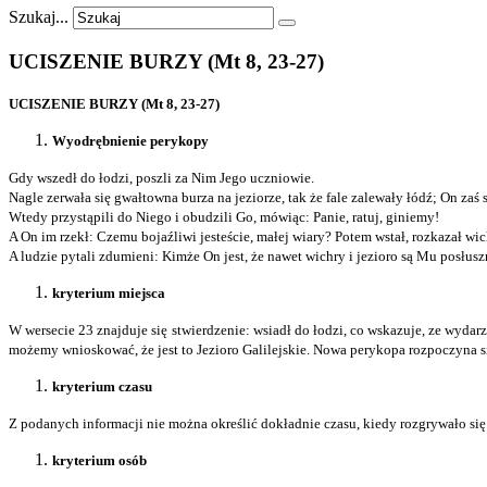
Szukaj...
UCISZENIE
BURZY
(Mt
8,
23-27)
UCISZENIE BURZY (Mt 8, 23-27)
Wyodrębnienie perykopy
Gdy wszedł do łodzi, poszli za Nim Jego uczniowie.
Nagle zerwała się gwałtowna burza na jeziorze, tak że fale zalewały łódź; On zaś s
Wtedy przystąpili do Niego i obudzili Go, mówiąc: Panie, ratuj, giniemy!
A On im rzekł: Czemu bojaźliwi jesteście, małej wiary? Potem wstał, rozkazał wich
A ludzie pytali zdumieni: Kimże On jest, że nawet wichry i jezioro są Mu posłus
kryterium miejsca
W wersecie 23 znajduje się stwierdzenie: wsiadł do łodzi, co wskazuje, ze wydarz
możemy wnioskować, że jest to Jezioro Galilejskie. Nowa perykopa rozpoczyna si
kryterium czasu
Z podanych informacji nie można określić dokładnie czasu, kiedy rozgrywało s
kryterium osób