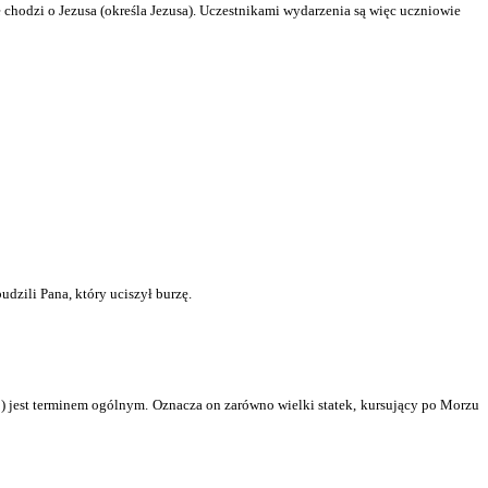
e chodzi o Jezusa (określa Jezusa). Uczestnikami wydarzenia są więc uczniowie
dzili Pana, który uciszył burzę.
n
) jest terminem ogólnym. Oznacza on zarówno wielki statek, kursujący po Morzu