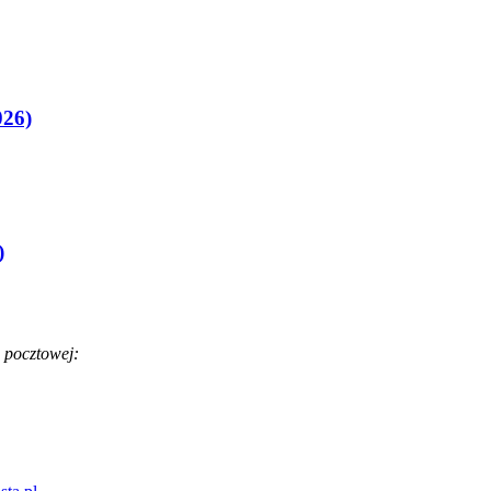
026)
)
 pocztowej: