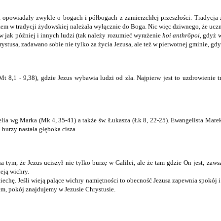
y, opowiadały zwykle o bogach i półbogach z zamierzchłej przeszłości. Tradycj
rzem w tradycji żydowskiej należała wyłącznie do Boga. Nic więc dziwnego, że uczni
w jak później i innych ludzi (tak należy rozumieć wyrażenie
hoi anthrōpoi
, gdyż 
rystusa, zadawano sobie nie tylko za życia Jezusa, ale też w pierwotnej gminie,
,1 - 9,38), gdzie Jezus wybawia ludzi od zła. Najpierw jest to uzdrowienie trę
a wg Marka (Mk 4, 35-41) a także św. Łukasza (Łk 8, 22-25). Ewangelista Marek po
 burzy nastała głęboka cisza
 tym, że Jezus uciszył nie tylko burzę w Galilei, ale że tam gdzie On jest, zaws
eją wichry.
echę. Jeśli wieją palące wichry namiętności to obecność Jezusa zapewnia spokój i
em, pokój znajdujemy w Jezusie Chrystusie.