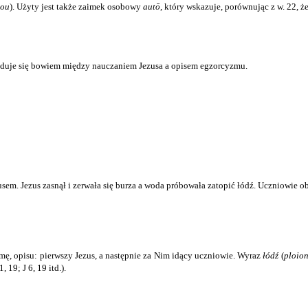
tou
). Użyty jest także zaimek osobowy
autō
, który wskazuje, porównując z w. 22, ż
ajduje się bowiem między nauczaniem Jezusa a opisem egzorcyzmu.
sem. Jezus zasnął i zerwała się burza a woda próbowała zatopić łódź. Uczniowie obu
mę, opisu: pierwszy Jezus, a następnie za Nim idący uczniowie. Wyraz
łódź
(
ploio
 19; J 6, 19 itd.).