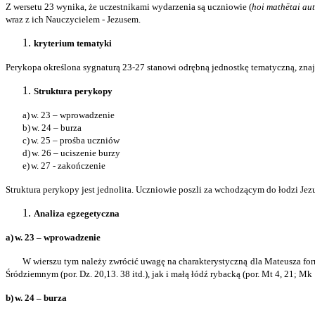
Z wersetu 23 wynika, że uczestnikami wydarzenia są uczniowie (
hoi mathētai au
wraz z ich Nauczycielem - Jezusem.
kryterium tematyki
Perykopa określona sygnaturą 23-27 stanowi odrębną jednostkę tematyczną, zn
Struktura perykopy
a)
w. 23 – wprowadzenie
b)
w. 24 – burza
c)
w. 25 – prośba uczniów
d)
w. 26 – uciszenie burzy
e)
w. 27 - zakończenie
Struktura perykopy jest jednolita. Uczniowie poszli za wchodzącym do łodzi Jezu
Analiza egzegetyczna
a)
w. 23 – wprowadzenie
W wierszu tym należy zwrócić uwagę na charakterystyczną dla Mateusza for
Śródziemnym (por. Dz. 20,13. 38 itd.), jak i małą łódź rybacką (por. Mt 4, 21; Mk 1,
b)
w. 24 – burza