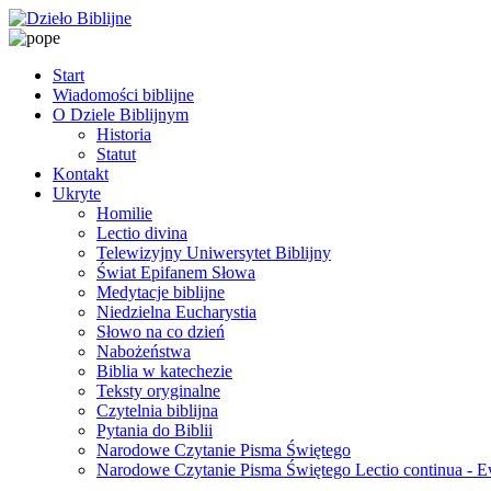
Start
Wiadomości biblijne
O Dziele Biblijnym
Historia
Statut
Kontakt
Ukryte
Homilie
Lectio divina
Telewizyjny Uniwersytet Biblijny
Świat Epifanem Słowa
Medytacje biblijne
Niedzielna Eucharystia
Słowo na co dzień
Nabożeństwa
Biblia w katechezie
Teksty oryginalne
Czytelnia biblijna
Pytania do Biblii
Narodowe Czytanie Pisma Świętego
Narodowe Czytanie Pisma Świętego Lectio continua - 