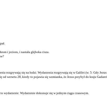
pał.
rom i jezioru, i nastała głęboka cisza.
zne?
enia rozgrywają się na łodzi. Wydarzenia rozgrywają się w Galilei (w. 5: Gdy Jezus
ę od wersetu 28, kiedy to pojawia się wzmianka, że Jezus przybył do kraju Gadar
ię to wydarzenie. Wydarzenie dokonuje się w jednym ciągu czasowym.