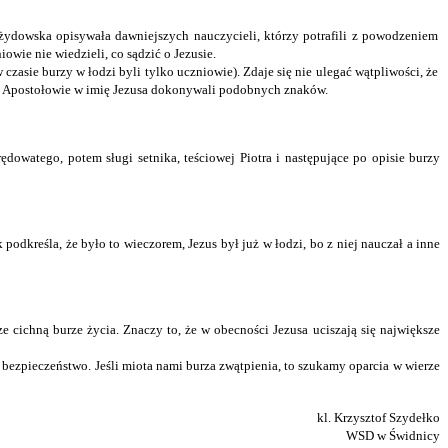
a żydowska opisywała dawniejszych nauczycieli, którzy potrafili z powodzeniem
owie nie wiedzieli, co sądzić o Jezusie.
w czasie burzy w łodzi byli tylko uczniowie). Zdaje się nie ulegać wątpliwości, że
 gdy Apostołowie w imię Jezusa dokonywali podobnych znaków.
dowatego, potem sługi setnika, teściowej Piotra i następujące po opisie burzy
dkreśla, że było to wieczorem, Jezus był już w łodzi, bo z niej nauczał a inne
ze cichną burze życia. Znaczy to, że w obecności Jezusa uciszają się największe
 bezpieczeństwo. Jeśli miota nami burza zwątpienia, to szukamy oparcia w wie­rze
kl. Krzysztof Szydełko
WSD w Świdnicy