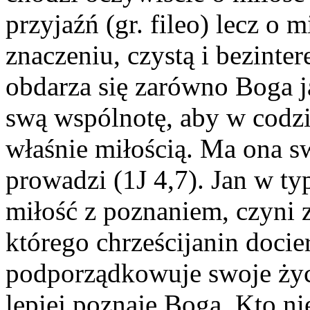
przyjaźń (gr. fileo) lecz o
znaczeniu, czystą i bezinte
obdarza się zarówno Boga ja
swą wspólnotę, aby w codzi
właśnie miłością. Ma ona s
prowadzi (1J 4,7). Jan w ty
miłość z poznaniem, czyni z
którego chrześcijanin docie
podporządkowuje swoje życi
lepiej poznaje Boga. Kto ni