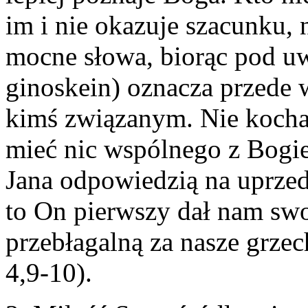
im i nie okazuje szacunku, 
mocne słowa, biorąc pod uwa
ginoskein) oznacza przede w
kimś związanym. Nie kochać
mieć nic wspólnego z Bogie
Jana odpowiedzią na uprzed
to On pierwszy dał nam swo
przebłagalną za nasze grze
4,9-10).