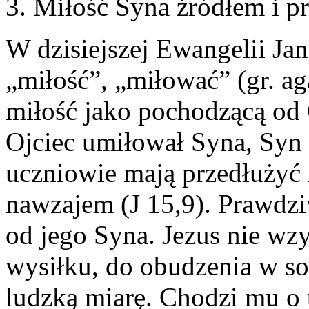
3. Miłość Syna źródłem i pr
W dzisiejszej Ewangelii Jan
„miłość”, „miłować” (gr. ag
miłość jako pochodzącą od 
Ojciec umiłował Syna, Syn
uczniowie mają przedłużyć 
nawzajem (J 15,9). Prawdzi
od jego Syna. Jezus nie wz
wysiłku, do obudzenia w so
ludzką miarę. Chodzi mu o 