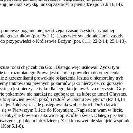
igijne oraz zwykłą, ludzką zazdrość o pieniądze (por. Łk 16,14).
onieważ poganie nie przestrzegali zasad czystości rytualnej
ie grzeszników (por. Ps 1,1). Jezus więc świadomie łamie zasady
do przypowieści o Królestwie Bożym (por. 8,11; 22,2-14; 25,1-13).
ezusa rodzi chęć zabicia Go: „Dlatego więc usiłowali Żydzi tym
ie tak rozumianego Prawa jest dla nich powodem do odrzucenia
ie z grzesznikami prowokuje oskarżenia Jezusa o niemoralny tryb
roblemy traktowania pewnych pokarmów jako nieczyste, co gorszyło
te, a jest nieczyste tylko dla tego, kto je uważa za nieczyste. Gdy
e pokarmów nie narażaj na zgubę tego, za którego umarł Chrystus.
 ale to sprawiedliwość, pokój i radość w Duchu Świętym.” (Rz 14,14-
a najważniejszą zasadę postępowania wobec braci. Dużo łatwiej
a się w Pierwszym Liście do Koryntian: „Napisałem wam w liście,
sielibyście bowiem całkowicie opuścić ten świat. Dlatego pisałem
zczercą, pijakiem lub zdziercą. Z takim nawet nie siadajcie wspólnie
 1Kor 5,1-8).