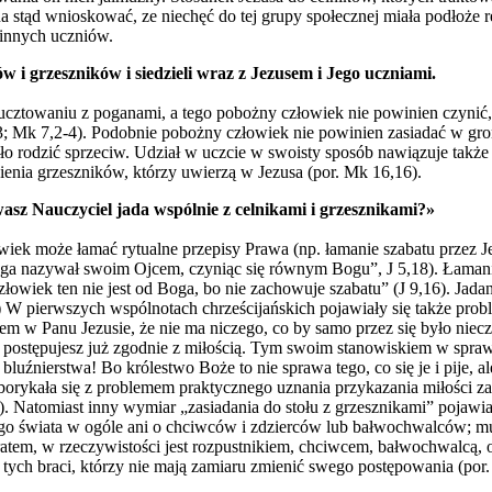
tąd wnioskować, ze niechęć do tej grupy społecznej miała podłoże rel
innych uczniów.
w i grzeszników i siedzieli wraz z Jezusem i Jego uczniami.
cztowaniu z poganami, a tego pobożny człowiek nie powinien czynić, p
; Mk 7,2-4). Podobnie pobożny człowiek nie powinien zasiadać w gron
o rodzić sprzeciw. Udział w uczcie w swoisty sposób nawiązuje także 
enia grzeszników, którzy uwierzą w Jezusa (por. Mk 16,16).
asz Nauczyciel jada wspólnie z celnikami i grzesznikami?»
wiek może łamać rytualne przepisy Prawa (np. łamanie szabatu przez J
 Boga nazywał swoim Ojcem, czyniąc się równym Bogu”, J 5,18). Łaman
iek ten nie jest od Boga, bo nie zachowuje szabatu” (J 9,16). Jadan
,19) W pierwszych wspólnotach chrześcijańskich pojawiały się także p
m w Panu Jezusie, że nie ma niczego, co by samo przez się było nieczys
ostępujesz już zgodnie z miłością. Tym swoim stanowiskiem w sprawi
bluźnierstwa! Bo królestwo Boże to nie sprawa tego, co się je i pije,
borykała się z problemem praktycznego uznania przykazania miłości z
). Natomiast inny wymiar „zasiadania do stołu z grzesznikami” pojawi
ego świata w ogóle ani o chciwców i zdzierców lub bałwochwalców; mu
atem, w rzeczywistości jest rozpustnikiem, chciwcem, bałwochwalcą, os
tych braci, którzy nie mają zamiaru zmienić swego postępowania (por.