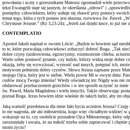
powołania i uczty z grzesznikami Mateusz zgromadził wiele przeciwsta
tekst Ewangelii staje się jasnym, że określania „zdrowi” i „sprawi
pomiędzy człowiekiem, który usiłuje się zbawić przy pomocy swoich
temat tego, która z tych postaw jest słuszna, rozwiewa św. Paweł: „W
Chrystusie Jezusie.” (Rz 3,23-24); „Jeżeli zaś dzięki łasce, to już nie
CONTEMPLATIO
Apostoł Jakub napisał w swoim Liście: „Będzie to bowiem sąd nieubłag
to te, które pozwalają człowiekowi zobaczyć dobroć Boga. „Tak niech
dobre czyny (uzdrowienia, egzorcyzmy, rozmnożenie chleba, uciszenie
Warto sobie postawić pytanie, czy ludzie, którzy widzą moje dobre 
okazją, żeby się wywyższać, wynosić nad innych, potępiać ich, może
motywom pełnienia dobry czynów. Słowa Jezusa zapisane przez Mateusz
mojego Ojca, który jest w niebie. Wielu powie Mi w owym dniu: Pan
cudów mocą Twego imienia? Wtedy oświadczę im: Nigdy was nie znałe
obdarować przebaczeniem grzechów i w ten sposób uczynić ze mnie gł
św. Paweł, Maria Magdalena i wielu innych). Także obserwując post
poznał Boga. Jezus bowiem idzie właśnie do takich ludzi, aby im ob
Jaką wartość przedstawia dla mnie fakt bycia uczniem Jezusa? Czuj
to nie nagroda, ale akt miłosierdzia, kogo więc chciałbym widzieć
wskazuje na to, czy osobiście poznałem Ojca Miłosiernego, który odp
zarozumiały i uważa, że na miłość trzeba sobie zapracować i chętnie p
moim życiu?