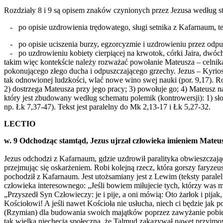
Rozdziały 8 i 9 są opisem znaków czynionych przez Jezusa według s
- po opisie uzdrowienia trędowatego, sługi setnika z Kafarnaum, teśc
- po opisie uciszenia burzy, egzorcyzmie i uzdrowieniu przez odpu
- po uzdrowieniu kobiety cierpiącej na krwotok, córki Jaira, dwóch
takim więc kontekście należy rozważać powołanie Mateusza – celnik
pokonującego złego ducha i odpuszczającego grzechy. Jezus – Kyrios c
tak odnowionej ludzkości, wlać nowe wino swej nauki (por. 9,17). Ro
2) dostrzega Mateusza przy jego pracy; 3) powołuje go; 4) Mateusz n
który jest zbudowany według schematu polemik (kontrowersji): 1) sł
np. Łk 7,37-47). Tekst jest paralelny do Mk 2,13-17 i Łk 5,27-32.
LECTIO
w. 9 Odchodząc stamtąd, Jezus ujrzał człowieka imieniem Mateusz
Jezus odchodzi z Kafarnaum, gdzie uzdrowił paralityka obwieszczając
przejmując się oskarżeniem. Robi kolejną rzecz, która gorszy faryze
pochodził z Kafarnaum. Jest utożsamiany jest z Lewim (teksty parale
człowieka interesownego: „Jeśli bowiem miłujecie tych, którzy was mi
„Przyszedł Syn Człowieczy: je i pije, a oni mówią: Oto żarłok i pijak
Kościołowi! A jeśli nawet Kościoła nie usłucha, niech ci będzie jak
(Rzymian) dla budowania swoich majątków poprzez zawyżanie pobiera
tak wielką niechęcią społeczną, że Talmud zakazywał nawet przyjmo