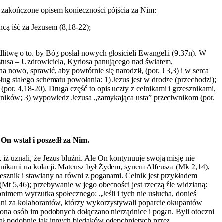
ą zakończone opisem konieczności pójścia za Nim:
hcą iść za Jezusem (8,18-22);
itwę o to, by Bóg posłał nowych głosicieli Ewangelii (9,37n). W
tusa – Uzdrowiciela, Kyriosa panującego nad światem,
 nowo, sprawić, aby powtórnie się narodził, (por. J 3,3) i w serca
ug stałego schematu powołania: 1) Jezus jest w drodze (przechodzi);
or. 4,18-20). Druga część to opis uczty z celnikami i grzesznikami,
ciwników; 3) wypowiedz Jezusa „zamykająca usta” przeciwnikom (por.
On wstał i poszedł za Nim.
iż uznali, że Jezus bluźni. Ale On kontynuuje swoją misję nie
sznikami na kolacji. Mateusz był Żydem, synem Alfeusza (Mk 2,14),
esznik i stawiany na równi z poganami. Celnik jest przykładem
(Mt 5,46); przebywanie w jego obecności jest rzeczą źle widzianą:
nonimem wyrzutka społecznego: „Jeśli i tych nie usłucha, donieś
znani za kolaborantów, którzy wykorzystywali poparcie okupantów
ona osób im podobnych dołączano nierządnice i pogan. Byli otoczni
wał podobnie jak innych biedaków odepchniętych przez