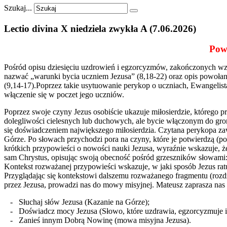
Szukaj...
Lectio
divina
X
niedziela
zwykła
A
(7.06.2026)
Powo
Pośród opisu dziesięciu uzdrowień i egzorcyzmów, zakończonych wzmia
nazwać „warunki bycia uczniem Jezusa” (8,18-22) oraz opis powołan
(9,14-17).Poprzez takie usytuowanie perykop o uczniach, Ewangelis
włączenie się w poczet jego uczniów.
Poprzez swoje czyny Jezus osobiście ukazuje miłosierdzie, którego p
dolegliwości cielesnych lub duchowych, ale bycie włączonym do gro
się doświadczeniem największego miłosierdzia. Czytana perykopa zawi
Górze. Po słowach przychodzi pora na czyny, które je potwierdzą 
krótkich przypowieści o nowości nauki Jezusa, wyraźnie wskazuje, 
sam Chrystus, opisując swoją obecność pośród grzeszników słowami: „
Kontekst rozważanej przypowieści wskazuje, w jaki sposób Jezus rat
Przyglądając się kontekstowi dalszemu rozważanego fragmentu (roz
przez Jezusa, prowadzi nas do mowy misyjnej. Mateusz zaprasza na
- Słuchaj słów Jezusa (Kazanie na Górze);
- Doświadcz mocy Jezusa (Słowo, które uzdrawia, egzorcyzmuje i
- Zanieś innym Dobrą Nowinę (mowa misyjna Jezusa).