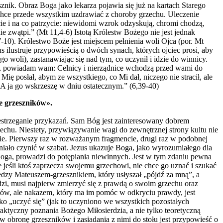
sznik. Obraz Boga jako lekarza pojawia się już na kartach Starego
l chce przede wszystkim uzdrawiać z choroby grzechu. Uleczenie
ie i na co patrzycie: niewidomi wzrok odzyskują, chromi chodzą,
e zwątpi.” (Mt 11,4-6) Istotą Królestw Bożego nie jest jednak
-10). Królestwo Boże jest miejscem pełnienia woli Ojca (por. Mt
us ilustruje przypowieścią o dwóch synach, których ojciec prosi, aby
 woli), zastanawiając się nad tym, co uczynił i idzie do winnicy.
dę, powiadam wam: Celnicy i nierządnice wchodzą przed wami do
ię posłał, abym ze wszystkiego, co Mi dał, niczego nie stracił, ale
 A ja go wskrzeszę w dniu ostatecznym.” (6,39-40)
le grzeszników».
rzestrzeganie przykazań. Sam Bóg jest zainteresowany dobrem
echu. Niestety, przywiązywanie wagi do zewnętrznej strony kultu nie
nie. Pierwszy raz w rozważanym fragmencie, drugi raz w podobnej
aniało czynić w szabat. Jezus ukazuje Boga, jako wyrozumiałego dla
 Boga, prowadzi do potępiania niewinnych. Jest w tym zdaniu pewna
e jeśli ktoś zaprzecza swojemu grzechowi, nie chce go uznać i szukać
iedzy Mateuszem-grzesznikiem, który usłyszał „pójdź za mną”, a
widzi, musi najpierw zmierzyć się z prawdą o swoim grzechu oraz
uszów, ale nakazem, który ma im pomóc w odkryciu prawdy, jest
ko „uczyć się” (jak to uczyniono we wszystkich pozostałych
raktyczny poznania Bożego Miłosierdzia, a nie tylko teoretyczną
w obronę grzeszników i zasiadania z nimi do stołu jest przypowieść o