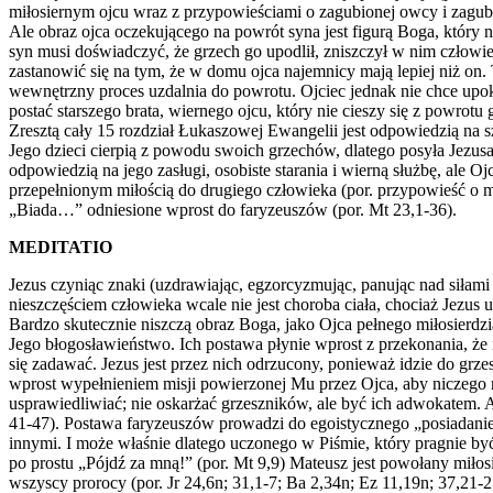
miłosiernym ojcu wraz z przypowieściami o zagubionej owcy i zagub
Ale obraz ojca oczekującego na powrót syna jest figurą Boga, który 
syn musi doświadczyć, że grzech go upodlił, zniszczył w nim człowi
zastanowić się na tym, że w domu ojca najemnicy mają lepiej niż on. 
wewnętrzny proces uzdalnia do powrotu. Ojciec jednak nie chce upok
postać starszego brata, wiernego ojcu, który nie cieszy się z powro
Zresztą cały 15 rozdział Łukaszowej Ewangelii jest odpowiedzią na
Jego dzieci cierpią z powodu swoich grzechów, dlatego posyła Jezusa, 
odpowiedzią na jego zasługi, osobiste starania i wierną służbę, ale 
przepełnionym miłością do drugiego człowieka (por. przypowieść o 
„Biada…” odniesione wprost do faryzeuszów (por. Mt 23,1-36).
MEDITATIO
Jezus czyniąc znaki (uzdrawiając, egzorcyzmując, panując nad siłami
nieszczęściem człowieka wcale nie jest choroba ciała, chociaż Jezus
Bardzo skutecznie niszczą obraz Boga, jako Ojca pełnego miłosierdzia
Jego błogosławieństwo. Ich postawa płynie wprost z przekonania, że 
się zadawać. Jezus jest przez nich odrzucony, ponieważ idzie do grzes
wprost wypełnieniem misji powierzonej Mu przez Ojca, aby niczego ni
usprawiedliwiać; nie oskarżać grzeszników, ale być ich adwokatem. 
41-47). Postawa faryzeuszów prowadzi do egoistycznego „posiadanie 
innymi. I może właśnie dlatego uczonego w Piśmie, który pragnie b
po prostu „Pójdź za mną!” (por. Mt 9,9) Mateusz jest powołany mił
wszyscy prorocy (por. Jr 24,6n; 31,1-7; Ba 2,34n; Ez 11,19n; 37,21-27)