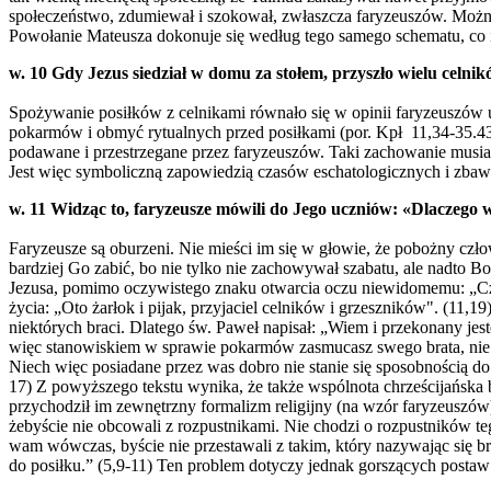
społeczeństwo, zdumiewał i szokował, zwłaszcza faryzeuszów. Można s
Powołanie Mateusza dokonuje się według tego samego schematu, co 
w. 10 Gdy Jezus siedział w domu za stołem, przyszło wielu celnikó
Spożywanie posiłków z celnikami równało się w opinii faryzeuszów u
pokarmów i obmyć rytualnych przed posiłkami (por. Kpł 11,34-35.43
podawane i przestrzegane przez faryzeuszów. Taki zachowanie musiał
Jest więc symboliczną zapowiedzią czasów eschatologicznych i zbawi
w. 11 Widząc to, faryzeusze mówili do Jego uczniów: «Dlaczego w
Faryzeusze są oburzeni. Nie mieści im się w głowie, że pobożny czło
bardziej Go zabić, bo nie tylko nie zachowywał szabatu, ale nadto
Jezusa, pomimo oczywistego znaku otwarcia oczu niewidomemu: „Człow
życia: „Oto żarłok i pijak, przyjaciel celników i grzeszników". (11
niektórych braci. Dlatego św. Paweł napisał: „Wiem i przekonany jeste
więc stanowiskiem w sprawie pokarmów zasmucasz swego brata, nie p
Niech więc posiadane przez was dobro nie stanie się sposobnością do 
17) Z powyższego tekstu wynika, że także wspólnota chrześcijańska 
przychodził im zewnętrzny formalizm religijny (na wzór faryzeuszów
żebyście nie obcowali z rozpustnikami. Nie chodzi o rozpustników t
wam wówczas, byście nie przestawali z takim, który nazywając się br
do posiłku.” (5,9-11) Ten problem dotyczy jednak gorszących postaw 