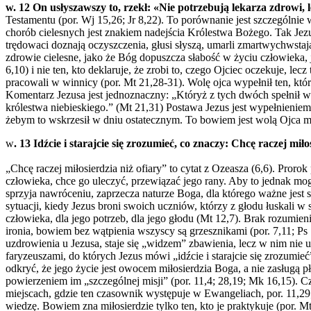
w. 12 On usłyszawszy to, rzekł: «Nie potrzebują lekarza zdrowi, le
Testamentu (por. Wj 15,26; Jr 8,22). To porównanie jest szczególnie
chorób cielesnych jest znakiem nadejścia Królestwa Bożego. Tak Jezu
trędowaci doznają oczyszczenia, głusi słyszą, umarli zmartwychwstają
zdrowie cielesne, jako że Bóg dopuszcza słabość w życiu człowieka,
6,10) i nie ten, kto deklaruje, że zrobi to, czego Ojciec oczekuje, l
pracowali w winnicy (por. Mt 21,28-31). Wolę ojca wypełnił ten, któr
Komentarz Jezusa jest jednoznaczny: „Któryż z tych dwóch spełnił
królestwa niebieskiego.” (Mt 21,31) Postawa Jezus jest wypełnieniem 
żebym to wskrzesił w dniu ostatecznym. To bowiem jest wolą Ojca me
w
.
13 Idźcie i starajcie się zrozumieć, co znaczy: Chcę raczej mi
„Chcę raczej miłosierdzia niż ofiary” to cytat z Ozeasza (6,6). Pro
człowieka, chce go uleczyć, przewiązać jego rany. Aby to jednak mog
sprzyja nawróceniu, zaprzecza naturze Boga, dla którego ważne jest
sytuacji, kiedy Jezus broni swoich uczniów, którzy z głodu łuskali 
człowieka, dla jego potrzeb, dla jego głodu (Mt 12,7). Brak rozumi
ironia, bowiem bez wątpienia wszyscy są grzesznikami (por. 7,11; Ps
uzdrowienia u Jezusa, staje się „widzem” zbawienia, lecz w nim nie 
faryzeuszami, do których Jezus mówi „idźcie i starajcie się zrozumie
odkryć, że jego życie jest owocem miłosierdzia Boga, a nie zasługą 
powierzeniem im „szczególnej misji” (por. 11,4; 28,19; Mk 16,15). 
miejscach, gdzie ten czasownik występuje w Ewangeliach, por. 11,29;
wiedzę. Bowiem zna miłosierdzie tylko ten, kto je praktykuje (por. 