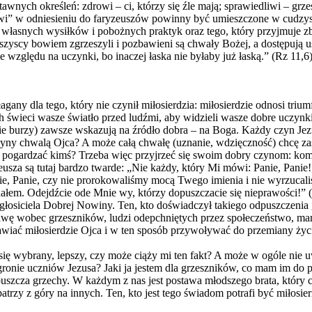
wnych określeń: zdrowi – ci, którzy się źle mają; sprawiedliwi – grzesz
edliwi” w odniesieniu do faryzeuszów powinny być umieszczone w cudz
 własnych wysiłków i pobożnych praktyk oraz tego, który przyjmuje z
szyscy bowiem zgrzeszyli i pozbawieni są chwały Bożej, a dostępują us
 ze względu na uczynki, bo inaczej łaska nie byłaby już łaską.” (Rz 11,6
any dla tego, który nie czynił miłosierdzia: miłosierdzie odnosi trium
 świeci wasze światło przed ludźmi, aby widzieli wasze dobre uczynki 
 burzy) zawsze wskazują na źródło dobra – na Boga. Każdy czyn Jezusa 
czyny chwalą Ojca? A może całą chwałę (uznanie, wdzięczność) chcę za
 pogardzać kimś? Trzeba więc przyjrzeć się swoim dobry czynom: komu
a są tutaj bardzo twarde: „Nie każdy, który Mi mówi: Panie, Panie!, w
ie, Panie, czy nie prorokowaliśmy mocą Twego imienia i nie wyrzucal
m. Odejdźcie ode Mnie wy, którzy dopuszczacie się nieprawości!” (Mt
osiciela Dobrej Nowiny. Ten, kto doświadczył takiego odpuszczenia gr
awę wobec grzeszników, ludzi odepchniętych przez społeczeństwo, ma
jawiać miłosierdzie Ojca i w ten sposób przywoływać do przemiany życ
ę się wybrany, lepszy, czy może ciąży mi ten fakt? A może w ogóle ni
 w gronie uczniów Jezusa? Jaki ja jestem dla grzeszników, co mam im 
uszcza grzechy. W każdym z nas jest postawa młodszego brata, który ch
atrzy z góry na innych. Ten, kto jest tego świadom potrafi być miłosie