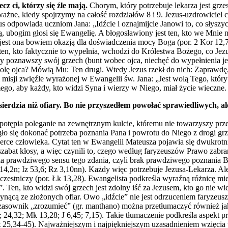
cz ci, którzy się źle mają.
Chorym, który potrzebuje lekarza jest grze
 ważne, kiedy spojrzymy na całość rozdziałów 8 i 9. Jezus-uzdrowicie
s odpowiada uczniom Jana: „Idźcie i oznajmijcie Janowi to, co słyszyc
, ubogim głosi się Ewangelię. A błogosławiony jest ten, kto we Mnie ni
 jest ona bowiem okazją dla doświadczenia mocy Boga (por. 2 Kor 12,7
ecz ten, kto faktycznie to wypełnia, wchodzi do Królestwa Bożego, co Jez
y poznawszy swój grzech (bunt wobec ojca, niechęć do wypełnienia jego
 wolę ojca? Mówią Mu: Ten drugi. Wtedy Jezus rzekł do nich: Zapraw
misji zwięźle wyrażonej w Ewangelii św. Jana: „Jest wolą Tego, który M
go, aby każdy, kto widzi Syna i wierzy w Niego, miał życie wieczne.
łosierdzia niż ofiary. Bo nie przyszedłem powołać sprawiedliwych, a
rok potępia poleganie na zewnętrznym kulcie, któremu nie towarzyszy p
ło się dokonać potrzeba poznania Pana i powrotu do Niego z drogi grz
 serce człowieka. Cytat ten w Ewangelii Mateusza pojawia się dwukrot
w szabat kłosy, a więc czynili to, czego według faryzeuszów Prawo zabr
enia prawdziwego sensu tego zdania, czyli brak prawdziwego poznania
 14,2n; Iz 53,6; Rz 3,10nn). Każdy więc potrzebuje Jezusa-Lekarza. Al
uczestniczy (por. Łk 13,28). Ewangelista podkreśla wyraźną różnicę m
ć”. Ten, kto widzi swój grzech jest zdolny iść za Jezusem, kto go nie 
płynącą ze złożonych ofiar. Owo „idźcie” nie jest odrzuceniem faryze
Czasownik „zrozumieć” (gr. manthano) można przetłumaczyć również ja
 24,32; Mk 13,28; J 6,45; 7,15). Takie tłumaczenie podkreśla aspekt p
Mt 25,34-45). Najważniejszym i najpiękniejszym uzasadnieniem wzięcia 