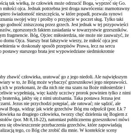
ścią tak wielką, że człowiek może odrzucić Boga, wyprzeć się Go.
n miłości ojca. Jednak potrzebna jest droga nawrócenia: marnotrawny
Dopiero świadomość nieszczęścia, w które popadł, pozwala synowi
znania swojej winy i prośby o przyjęcie w poczet sług. Tylko taki
go godność zniszczoną przez grzech. Jest jednak w tej przypowieści
zeuszów, zgorszonych faktem zasiadania w towarzystwie grzeszników.
m fragmencie. Bóg, Ojciec miłosierdzia, nie może nie zauważyć, że
o domu Ojca. Starszy brat fałszywie wierzy, że miłość ojca jest
wypełnienia w doskonały sposób przepisów Prawa, lecz na sercu
 postawy starszego brata jest wypowiedziane siedmiokrotnie
 aby zbawić człowieka, uratować go z jego niedoli. Ale największym
ak wiary w to, że Bóg może wybaczyć grzesznikowi jego nieprawości.
 ich w przekonani, że dla nich nie ma szans na Boże miłosierdzie i
gorliwie wypełniają, więc każdy uczciwy prorok powinien tylko z nimi
 braterską, jakby się z nimi utożsamia. Taka postawa Jezusa jest
ni. Jezus nie przychodzi potępiać, ale ratować; nie sądzić, ale
łował Boga, widząc jak wiele grzechów Bóg mu odpuścił (por. Łk 7
złowieka na drugiego człowieka, tworzy chęć dzielenia się Bogiem z
ostołów (por. Mt 8,18-22), natomiast publicznemu grzesznikowi mówi
era się obwieszczenie przebaczenia grzechów, które zapowiadają
realizacją tego, co Bóg che zrobić dla mnie. W kontekście sceny