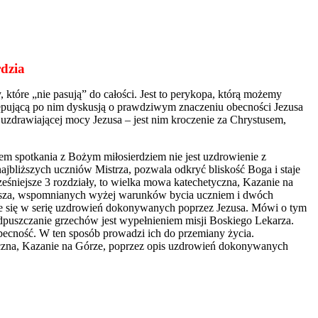
rdzia
które „nie pasują” do całości. Jest to perykopa, którą możemy
tępującą po nim dyskusją o prawdziwym znaczeniu obecności Jezusa
zdrawiającej mocy Jezusa – jest nim kroczenie za Chrystusem,
tem spotkania z Bożym miłosierdziem nie jest uzdrowienie z
bliższych uczniów Mistrza, pozwala odkryć bliskość Boga i staje
ześniejsze 3 rozdziały, to wielka mowa katechetyczna, Kazanie na
teusza, wspomnianych wyżej warunków bycia uczniem i dwóch
je się w serię uzdrowień dokonywanych poprzez Jezusa. Mówi o tym
 Odpuszczanie grzechów jest wypełnieniem misji Boskiego Lekarza.
obecność. W ten sposób prowadzi ich do przemiany życia.
yczna, Kazanie na Górze, poprzez opis uzdrowień dokonywanych