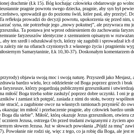
ionej drachmie (Łk 15). Bóg kochając człowieka obdarowuje go wolno
nieustannie pragnie powrotu swego dziecka, pragnie, aby syn był pewie
eczeństwo, sprowadził go do poziomu świń, które pasł, aby przeżyć. 
Ta refleksja prowadzi do decyzji powrotu, upokorzenia się przed nim, u
arzać syna, nie potrzebuje jego „mowy pokutnej”, ale przywraca mu je
tu grzesznika. Ta postawa jest wprost odniesieniem do zachowania fary
 szemranie faryzeuszów identyczne z szemraniem opisanym w rozważany
aby ten szedł i odszukiwał tych, którzy się zagubili i sprowadzał ich d
Ojcu zależy nie na ofiarach czynionych z własnego życia i pragnieniu 
miłosiernym Samarytaninie, Łk 10,30-37). Doskonałym komentarzem do
 przyrody) objawia swoją moc i swoją naturę. Przyszedł jako Mesjasz,
 uzdrawia bardzo wielu, lecz oddzielenie od Boga poprzez grzech i br
 faryzeusze, którzy pogardzają publicznymi grzesznikami i utwierdzają
na miłość Boga trzeba sobie zasłużyć poprzez dobre uczynki. I oni je 
zników i zamiast ich potępić, zasiada z nimi do stołu, tworzy wspólnotę
e stracić, a zagubione owce na własnych ramionach przynieść do owczar
A okazując im miłość i przebaczenie pragnie, aby człowiek bardzo umi
Boga dla siebie”. Miłość, którą okazuje Jezus grzesznikom, otwiera c
yć uczniem Jezusa, ostrzega On przed trudami związanymi z życiem ap
osiernym słowem Jezusa. Już w słowach powołania „Pójdź za mną” zawi
. Powołanie nie rodzi się, więc z tego, co ja robię dla Boga, ale jest 