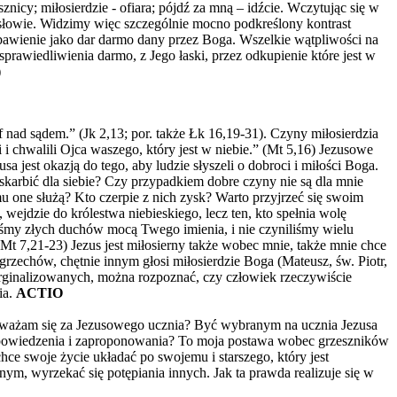
nicy; miłosierdzie - ofiara; pójdź za mną – idźcie. Wczytując się w
ysłowie. Widzimy więc szczególnie mocno podkreślony kontrast
bawienie jako dar darmo dany przez Boga. Wszelkie wątpliwości na
prawiedliwienia darmo, z Jego łaski, przez odkupienie które jest w
)
f nad sądem.” (Jk 2,13; por. także Łk 16,19-31). Czyny miłosierdzia
i chwalili Ojca waszego, który jest w niebie.” (Mt 5,16) Jezusowe
jest okazją do tego, aby ludzie słyszeli o dobroci i miłości Boga.
skarbić dla siebie? Czy przypadkiem dobre czyny nie są dla mnie
 one służą? Kto czerpie z nich zysk? Warto przyjrzeć się swoim
ejdzie do królestwa niebieskiego, lecz ten, kto spełnia wolę
iśmy złych duchów mocą Twego imienia, i nie czyniliśmy wielu
 7,21-23) Jezus jest miłosierny także wobec mnie, także mnie chce
zechów, chętnie innym głosi miłosierdzie Boga (Mateusz, św. Piotr,
rginalizowanych, można rozpoznać, czy człowiek rzeczywiście
ia.
ACTIO
e uważam się za Jezusowego ucznia? Być wybranym na ucznia Jezusa
do powiedzenia i zaproponowania? To moja postawa wobec grzeszników
ce swoje życie układać po swojemu i starszego, który jest
rnym, wyrzekać się potępiania innych. Jak ta prawda realizuje się w