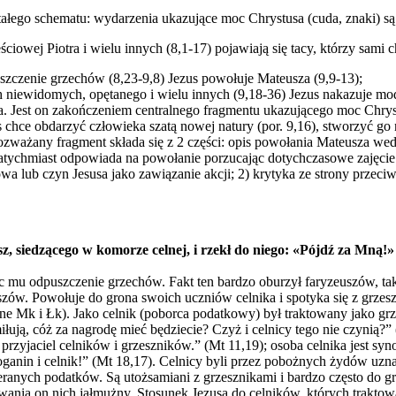
tałego schematu: wydarzenia ukazujące moc Chrystusa (cuda, znaki) s
iowej Piotra i wielu innych (8,1-17) pojawiają się tacy, którzy sami c
szczenie grzechów (8,23-9,8) Jezus powołuje Mateusza (9,9-13);
 niewidomych, opętanego i wielu innych (9,18-36) Jezus nakazuje modl
a. Jest on zakończeniem centralnego fragmentu ukazującego moc Chrys
hce obdarzyć człowieka szatą nowej natury (por. 9,16), stworzyć go na
zważany fragment składa się z 2 części: opis powołania Mateusza wedł
atychmiast odpowiada na powołanie porzucając dotychczasowe zajęcie (p
owa lub czyn Jesusa jako zawiązanie akcji; 2) krytyka ze strony prze
, siedzącego w komorze celnej, i rzekł do niego: «Pójdź za Mną!» 
 mu odpuszczenie grzechów. Fakt ten bardzo oburzył faryzeuszów, tak 
uszów. Powołuje do grona swoich uczniów celnika i spotyka się z grze
lne Mk i Łk). Jako celnik (poborca podatkowy) był traktowany jako grz
łują, cóż za nagrodę mieć będziecie? Czyż i celnicy tego nie czynią?” 
, przyjaciel celników i grzeszników.” (Mt 11,19); osoba celnika jest sy
 poganin i celnik!” (Mt 18,17). Celnicy byli przez pobożnych żydów u
nych podatków. Są utożsamiani z grzesznikami i bardzo często do gr
wania on nich jałmużny. Stosunek Jezusa do celników, których trakto