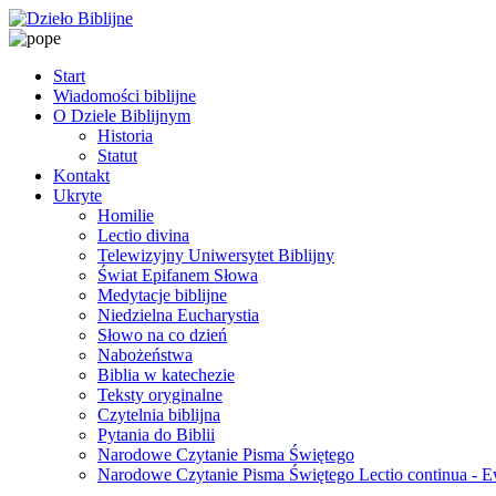
Start
Wiadomości biblijne
O Dziele Biblijnym
Historia
Statut
Kontakt
Ukryte
Homilie
Lectio divina
Telewizyjny Uniwersytet Biblijny
Świat Epifanem Słowa
Medytacje biblijne
Niedzielna Eucharystia
Słowo na co dzień
Nabożeństwa
Biblia w katechezie
Teksty oryginalne
Czytelnia biblijna
Pytania do Biblii
Narodowe Czytanie Pisma Świętego
Narodowe Czytanie Pisma Świętego Lectio continua - 