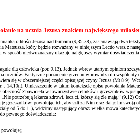
łanie na ucznia Jezusa znakiem największego miłosie
nką o litości Jezusa nad tłumami (9,35-38), zastanawiają dwa teksty, 
ia Mateusza, który będzie rozważany w niniejszym Lectio wraz z nas
ta w sposób niedwuznaczny ukazuje najgłębszy wymiar doświadczenia u
ragnie dla człowieka (por. 9,13). Jednak wbrew utartym opiniom szczy
na uczniów. Faktyczne porzucenie grzechu wprowadza do wspólnoty naj
era się w obszerniejszej części opisującej czyny Jezusa (Mt 8-9). Wc
(por. J 14,10n). Umieszczenie w takim kontekście opisu powołania Ma
że obecność Zbawiciela w towarzystwie celników i grzeszników wpisu
Nie potrzebują lekarza zdrowi, lecz ci, którzy się źle mają.” (9,12)
uje grzeszników: powołując ich, aby szli za Nim oraz dając im swoją 
działy od 5 do 11), widzimy następujący obraz: wielka mowa katechet
s do pewnego doświadczenia:
 powołuje);