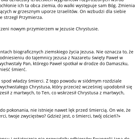
pochłonie ich ta obca ziemia, do walki występuje sam Bóg. Zmienia
wiących w grzesznym uporze Izraelitów. On wzbudzi dla siebie
 strzegł Przymierza.
łączeni nowym przymierzem w Jezusie Chrystusie.
tach biograficznych ziemskiego życia Jezusa. Nie oznacza to, że
 odniesieniu do tajemnicy Jezusa z Nazaretu święty Paweł w
twychwstały Pan, którego Paweł spotkał w drodze do Damaszku,
nieść śmierć.
się spod władzy śmierci. Z tego powodu w siódmym rozdziale
twychwstałego Chrystusa, który przecież wcześniej upodobnił się
rzesił z martwych, to Ten, co wskrzesił Chrystusa z martwych,
o pokonania, nie istnieje nawet lęk przed śmiercią. On wie, że
ci, twoje zwycięstwo? Gdzież jest, o śmierci, twój oścień?»
ensu i ostatecznie nie prowadziły odbiorców Ewangelii Jana do