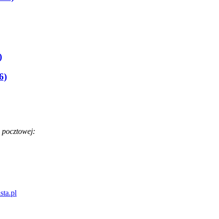
)
6)
 pocztowej:
sta.pl