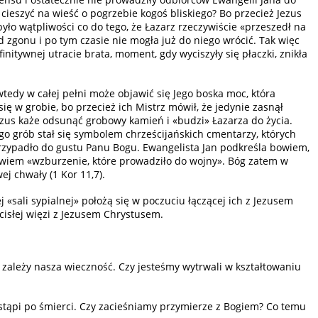
cieszyć na wieść o pogrzebie kogoś bliskiego? Bo przecież Jezus
yło wątpliwości co do tego, że Łazarz rzeczywiście «przeszedł na
 zgonu i po tym czasie nie mogła już do niego wrócić. Tak więc
nitywnej utracie brata, moment, gdy wyciszyły się płaczki, znikła
tedy w całej pełni może objawić się Jego boska moc, która
ię w grobie, bo przecież ich Mistrz mówił, że jedynie zasnął
 Jezus każe odsunąć grobowy kamień i «budzi» Łazarza do życia.
go grób stał się symbolem chrześcijańskich cmentarzy, których
przypadło do gustu Panu Bogu. Ewangelista Jan podkreśla bowiem,
bowiem «wzburzenie, które prowadziło do wojny». Bóg zatem w
ej chwały (1 Kor 11,7).
«sali sypialnej» położą się w poczuciu łączącej ich z Jezusem
isłej więzi z Jezusem Chrystusem.
j zależy nasza wieczność. Czy jesteśmy wytrwali w kształtowaniu
astąpi po śmierci. Czy zacieśniamy przymierze z Bogiem? Co temu