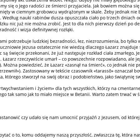
y się o Jego radości ze śmierci przyjaciela. Jak bowiem można się 
amknięty w ciemnym grobowcu wydrążonym w skale. Żeby jednak nie b
i. Według nauki rabinów dusza opuszczała ciało po trzech dniach od
ku nic już nie można zrobić. Jest to dla nich pierwszy dzień po defi
adność i wizja definitywnej rozłąki.
 potrzebuje ludzkiej bezradności, łez, niezrozumienia, bo tylko w
y uczniowie Jezusa ostatecznie nie wiedzą dlaczego Łazarz znajduje s
lic są święcie przekonani, że już następuje rozkład ciała zmarłego,
. Łazarz rzeczywiście umarł – co powszechnie rozpowiadano, ale je
). Można powiedzieć, że Łazarz «zasnął na śmierć», co jednak nie 
«rozrzewnił»). Zastosowany w tekście czasownik «tarassō» oznaczał 
a, którego stworzył na swój obraz i podobieństwo, jako świątynię sw
rtwychwstaniem i życiem» dla tych wszystkich, którzy na cmentarnej 
o tak samo jak to miało miejsce w Betanii. Warto zatem trwać w śc
zastanowić czy udało się nam umocnić przyjaźń z Jezusem, od które
ytać o to, komu oddajemy naszą przyszłość, zwłaszcza tę, która n