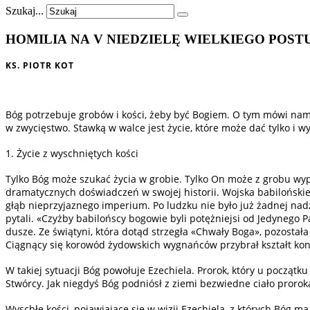
Szukaj...
HOMILIA NA V NIEDZIELĘ
WIELKIEGO
POST
KS. PIOTR KOT
Bóg potrzebuje grobów i kości, żeby być Bogiem. O tym mówi nam na
w zwycięstwo. Stawką w walce jest życie, które może dać tylko i w
1. Życie z wyschniętych kości
Tylko Bóg może szukać życia w grobie. Tylko On może z grobu wyp
dramatycznych doświadczeń w swojej historii. Wojska babilońskie
głąb nieprzyjaznego imperium. Po ludzku nie było już żadnej nad
pytali. «Czyżby babilońscy bogowie byli potężniejsi od Jedynego P
dusze. Ze świątyni, która dotąd strzegła «Chwały Boga», pozostała
Ciągnący się korowód żydowskich wygnańców przybrał kształt kond
W takiej sytuacji Bóg powołuje Ezechiela. Prorok, który u początk
Stwórcy. Jak niegdyś Bóg podniósł z ziemi bezwiedne ciało prorok
Wyschłe kości, pojawiające się w wizji Ezechiela, z których Bóg