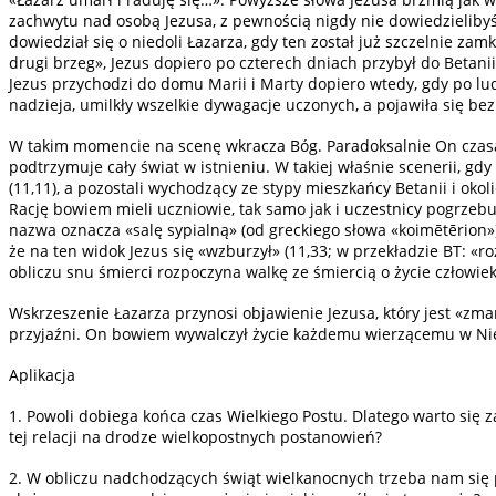
zachwytu nad osobą Jezusa, z pewnością nigdy nie dowiedzielibyśm
dowiedział się o niedoli Łazarza, gdy ten został już szczelnie z
drugi brzeg», Jezus dopiero po czterech dniach przybył do Betani
Jezus przychodzi do domu Marii i Marty dopiero wtedy, gdy po ludz
nadzieja, umilkły wszelkie dywagacje uczonych, a pojawiła się bezr
W takim momencie na scenę wkracza Bóg. Paradoksalnie On czasami
podtrzymuje cały świat w istnieniu. W takiej właśnie scenerii, gd
(11,11), a pozostali wychodzący ze stypy mieszkańcy Betanii i oko
Rację bowiem mieli uczniowie, tak samo jak i uczestnicy pogrzebu
nazwa oznacza «salę sypialną» (od greckiego słowa «koimētērion»
że na ten widok Jezus się «wzburzył» (11,33; w przekładzie BT: 
obliczu snu śmierci rozpoczyna walkę ze śmiercią o życie człowiek
Wskrzeszenie Łazarza przynosi objawienie Jezusa, który jest «zma
przyjaźni. On bowiem wywalczył życie każdemu wierzącemu w Nieg
Aplikacja
1. Powoli dobiega końca czas Wielkiego Postu. Dlatego warto się 
tej relacji na drodze wielkopostnych postanowień?
2. W obliczu nadchodzących świąt wielkanocnych trzeba nam się p