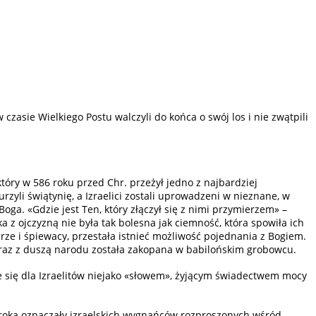
zasie Wielkiego Postu walczyli do końca o swój los i nie zwątpili
óry w 586 roku przed Chr. przeżył jedno z najbardziej
yli świątynię, a Izraelici zostali uprowadzeni w nieznane, w
ga. «Gdzie jest Ten, który złączył się z nimi przymierzem» –
a z ojczyzną nie była tak bolesna jak ciemność, która spowiła ich
iarze i śpiewacy, przestała istnieć możliwość pojednania z Bogiem.
a wraz z duszą narodu została zakopana w babilońskim grobowcu.
aje się dla Izraelitów niejako «słowem», żyjącym świadectwem mocy
roroka oznaczały izraelskich wygnańców rozproszonych wśród