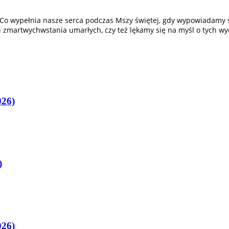
ł. Co wypełnia nasze serca podczas Mszy świętej, gdy wypowiadamy
 zmartwychwstania umarłych, czy też lękamy się na myśl o tych w
026)
)
026)