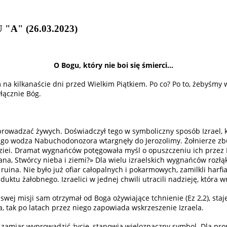
U
"A"
(26.03.2023)
O Bogu, który nie boi się śmierci…
 kilkanaście dni przed Wielkim Piątkiem. Po co? Po to, żebyśmy w c
yłącznie Bóg.
rowadzać żywych. Doświadczył tego w symboliczny sposób Izrael, kt
go wodza Nabuchodonozora wtargnęły do Jerozolimy. Żołnierze zburz
ziei. Dramat wygnańców potęgowała myśl o opuszczeniu ich przez Bo
ana, Stwórcy nieba i ziemi?» Dla wielu izraelskich wygnańców rozłąk
 ruina. Nie było już ofiar całopalnych i pokarmowych, zamilkli harf
uktu żałobnego. Izraelici w jednej chwili utracili nadzieję, któr
u swej misji sam otrzymał od Boga ożywiające tchnienie (Ez 2,2), st
a, tak po latach przez niego zapowiada wskrzeszenie Izraela.
 ma zamiar wyprowadzić życie, stanowią wieloznaczny symbol. Dla p