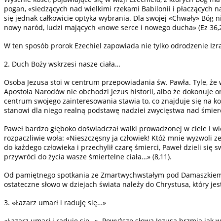
pogan, «siedzących nad wielkimi rzekami Babilonii i płaczących n
się jednak całkowicie optyka wybrania. Dla swojej «Chwały» Bóg n
nowy naród, ludzi mających «nowe serce i nowego ducha» (Ez 36,
W ten sposób prorok Ezechiel zapowiada nie tylko odrodzenie Izr
2. Duch Boży wskrzesi nasze ciała…
Osoba Jezusa stoi w centrum przepowiadania św. Pawła. Tyle, że 
Apostoła Narodów nie obchodzi Jezus historii, albo że dokonuje o
centrum swojego zainteresowania stawia to, co znajduje się na 
stanowi dla niego realną podstawę nadziei zwycięstwa nad śmierc
Paweł bardzo głęboko doświadczał walki prowadzonej w ciele i wie
rozpaczliwie woła: «Nieszczęsny ja człowiek! Któż mnie wyzwoli z
do każdego człowieka i przechylił czarę śmierci, Paweł dzieli się
przywróci do życia wasze śmiertelne ciała…» (8,11).
Od pamiętnego spotkania ze Zmartwychwstałym pod Damaszkiem dla 
ostateczne słowo w dziejach świata należy do Chrystusa, który jest
3. «Łazarz umarł i raduję się…»
«Łazarz umarł i raduję się…». Powyższe słowa Jezusa brzmią jak w