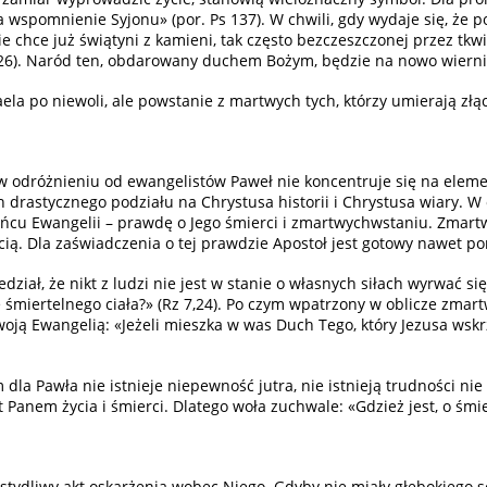
a wspomnienie Syjonu» (por. Ps 137). W chwili, gdy wydaje się, że 
ie chce już świątyni z kamieni, tak często bezczeszczonej przez tk
26). Naród ten, obdarowany duchem Bożym, będzie na nowo wiernie
aela po niewoli, ale powstanie z martwych tych, którzy umierają z
w odróżnieniu od ewangelistów Paweł nie koncentruje się na elemen
n drastycznego podziału na Chrystusa historii i Chrystusa wiary. W
końcu Ewangelii – prawdę o Jego śmierci i zmartwychwstaniu. Zmar
ią. Dla zaświadczenia o tej prawdzie Apostoł jest gotowy nawet po
dział, że nikt z ludzi nie jest w stanie o własnych siłach wyrwać 
e śmiertelnego ciała?» (Rz 7,24). Po czym wpatrzony w oblicze zmar
 swoją Ewangelią: «Jeżeli mieszka w was Duch Tego, który Jezusa wsk
Pawła nie istnieje niepewność jutra, nie istnieją trudności nie d
 Panem życia i śmierci. Dlatego woła zuchwale: «Gdzież jest, o śmier
stydliwy akt oskarżenia wobec Niego. Gdyby nie miały głębokiego s