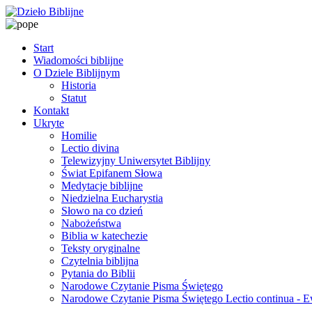
Start
Wiadomości biblijne
O Dziele Biblijnym
Historia
Statut
Kontakt
Ukryte
Homilie
Lectio divina
Telewizyjny Uniwersytet Biblijny
Świat Epifanem Słowa
Medytacje biblijne
Niedzielna Eucharystia
Słowo na co dzień
Nabożeństwa
Biblia w katechezie
Teksty oryginalne
Czytelnia biblijna
Pytania do Biblii
Narodowe Czytanie Pisma Świętego
Narodowe Czytanie Pisma Świętego Lectio continua - 