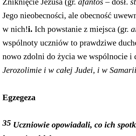
Zniknięcie Jezusa (gr.
afantos
– dosł.
s
Jego nieobecności, ale obecność uwewnę
w nich!
i.
Ich powstanie z miejsca (gr.
a
wspólnoty uczniów to prawdziwe duch
nowo zdolni do życia we wspólnocie i 
Jerozolimie i w całej Judei, i w Samari
Egzegeza
35
Uczniowie opowiadali, co ich spotka