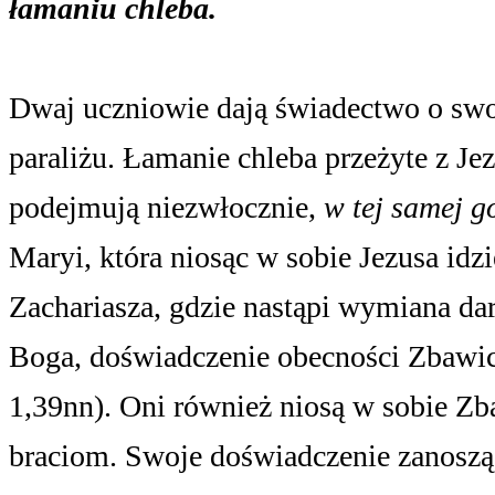
łamaniu chleba.
Dwaj uczniowie dają świadectwo o sw
paraliżu. Łamanie chleba przeżyte z J
podejmują niezwłocznie,
w tej samej g
Maryi, która niosąc w sobie Jezusa idzi
Zachariasza, gdzie nastąpi wymiana da
Boga, doświadczenie obecności Zbawici
1,39nn). Oni również niosą w sobie Zba
braciom. Swoje doświadczenie zanoszą j