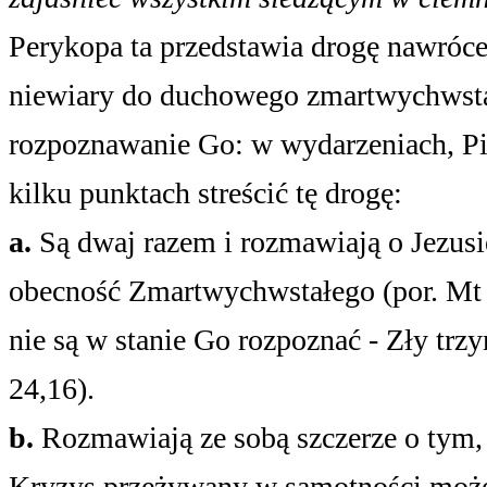
Perykopa ta przedstawia drogę nawróce
niewiary do duchowego zmartwychwstan
rozpoznawanie Go: w wydarzeniach, Pi
kilku punktach streścić tę drogę:
a.
Są dwaj razem i rozmawiają o Jezusie
obecność Zmartwychwstałego (por. Mt 18
nie są w stanie Go rozpoznać ‑ Zły tr
24,16).
b.
Rozmawiają ze sobą szczerze o tym, 
Kryzys przeżywany w samotności może 