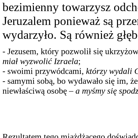
bezimienny towarzysz odcho
Jeruzalem ponieważ są przer
wydarzyło. Są również głę
‑ Jezusem, który pozwolił się ukrzyżow
miał wyzwolić Izraela
;
‑ swoimi przywódcami,
którzy wydali 
‑ samymi sobą, bo wydawało się im, że 
niewłaściwą osobę –
a myśmy się spodz
Rezultatem tego miażdżącego doświadcze