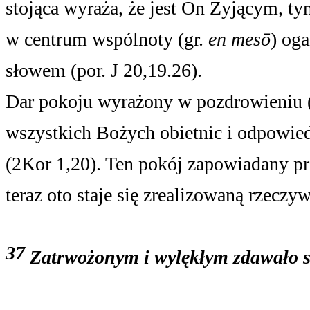
stojąca wyraża, że jest On Żyjącym, t
w centrum wspólnoty (gr.
en mesō
) og
słowem (por. J 20,19.26).
Dar pokoju wyrażony w pozdrowieniu 
wszystkich Bożych obietnic i odpowied
(2Kor 1,20). Ten pokój zapowiadany pr
teraz oto staje się zrealizowaną rzecz
37
Zatrwożonym i wylękłym zdawało si