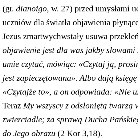
(gr.
dianoigo
, w. 27) przed umysłami uc
uczniów dla światła objawienia płynąc
Jezus zmartwychwstały usuwa przekleńs
objawienie jest dla was jakby słowami 
umie czytać, mówiąc: «Czytaj ją, pro
jest zapieczętowana». Albo dają księgę
«Czytajże to», a on odpowiada: «Nie 
Teraz
My wszyscy z odsłoniętą twarzą 
zwierciadle; za sprawą Ducha Pańskieg
do Jego obrazu
(2 Kor 3,18).