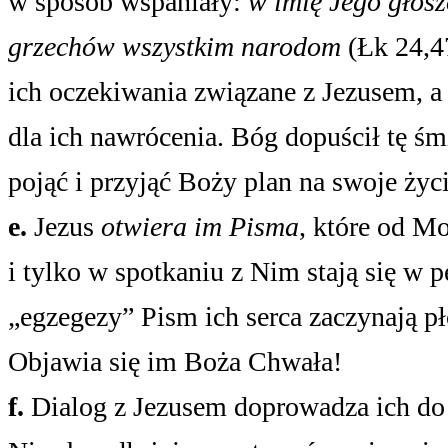
w sposób wspaniały:
w imię Jego głosz
grzechów wszystkim narodom
(Łk 24,4
ich oczekiwania związane z Jezusem, a
dla ich nawrócenia. Bóg dopuścił tę śmie
pojąć i przyjąć Boży plan na swoje życi
e.
Jezus
otwiera im Pisma
, które od M
i tylko w spotkaniu z Nim stają się w
„egzegezy” Pism ich serca zaczynają p
Objawia się im Boża Chwała!
f.
Dialog z Jezusem doprowadza ich do d