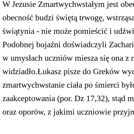
W Jezusie Zmartwychwstałym jest obecn
obecność budzi świętą trwogę, wstrząsa
świątynia ‑ nie może pomieścić i udźwi
Podobnej bojaźni doświadczyli Zacharia
w umysłach uczniów miesza się ona z n
widziadło.
Łukasz pisze do Greków wyc
zmartwychwstanie ciała po śmierci był
zaakceptowania (por. Dz 17,32), stąd 
oraz oporów, z jakimi uczniowie przyj